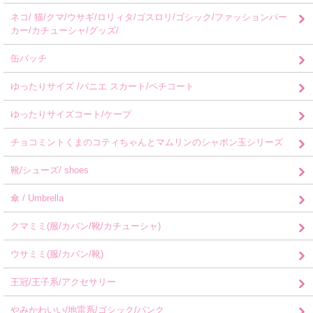
ネコ/ 猫/クマ/ウサギ/ロリィタ/ゴスロリ/ゴシック/ファッションパー
カー/カチューシャ/グッズ/
缶バッチ
ゆったりサイズ /パニエ スカート/ペチコート
ゆったりサイズコート/ケープ
チョコミントくまのコティちゃんとマムリンのシャボン玉シリーズ
靴/シューズ/ shoes
傘 / Umbrella
クマミミ(服/カバン/靴/カチューシャ)
ウサミミ(服/カバン/靴)
王冠/王子系/アクセサリー
やみかわいい/地雷系/ゴシック/パンク