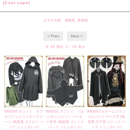
(Coat cape)
おすすめ順
価格順
新着順
< Prev
Next >
16
1
16
全
商品
-
表示
9W3004 ネコミミ カプ
9W3001 ネコミミ パタ
9W3003 スチームクラシ
カプジュピリンモッズコ
パタジュピリン パーカ
カルコートマーク弐 (地
ート (地雷系 ゴスロリ パ
ー壱号 (地雷系 ゴシック
雷系 王子系 ゴシック パ
ンク ジェンダレス)
パンク ジェンダレス)
ンク ジェンダレス)