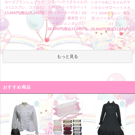
ンラパンのうさちゃんの
ローズブランシュブラウ
シエールねこちゃんのマ
スウィート☆サロペット
ス (コスプレ、ゴスロリ)
ジカル☆サロペットスカ
SK（ガーター付き）(ゆ
13,800円(税込15,180円)
ート (ゆめかわいい 量産
めかわいい 量産型 ロリ
型 ロリータ ジェンダレ
ータ ジェンダレス)
ス)
28,800円(税込31,680円)
28,800円(税込31,680円)
もっと見る
おすすめ商品