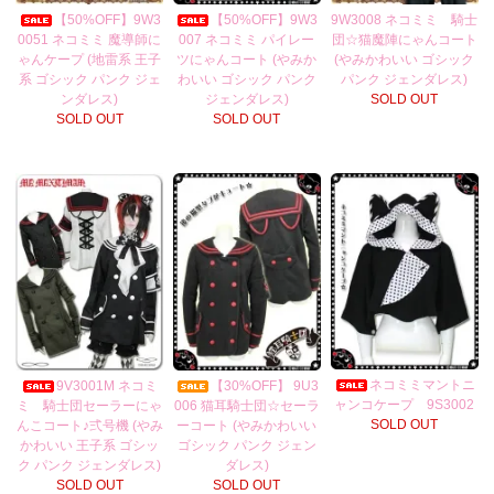
【50%OFF】9W3
【50%OFF】9W3
9W3008 ネコミミ 騎士
0051 ネコミミ 魔導師に
007 ネコミミ パイレー
団☆猫魔陣にゃんコート
ゃんケープ (地雷系 王子
ツにゃんコート (やみか
(やみかわいい ゴシック
系 ゴシック パンク ジェ
わいい ゴシック パンク
パンク ジェンダレス)
ンダレス)
ジェンダレス)
SOLD OUT
SOLD OUT
SOLD OUT
ネコミミマントニ
9V3001M ネコミ
【30%OFF】 9U3
ャンコケープ 9S3002
ミ 騎士団セーラーにゃ
006 猫耳騎士団☆セーラ
SOLD OUT
んこコート♪弍号機 (やみ
ーコート (やみかわいい
かわいい 王子系 ゴシッ
ゴシック パンク ジェン
ク パンク ジェンダレス)
ダレス)
SOLD OUT
SOLD OUT