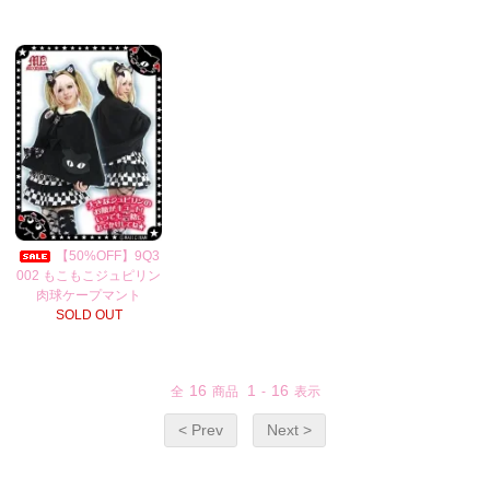
【50%OFF】9Q3
002 もこもこジュピリン
肉球ケープマント
SOLD OUT
16
1
16
全
商品
-
表示
< Prev
Next >