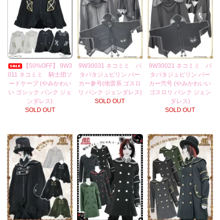
【50%OFF】 9W3
9W30031 ネコミミ パ
9W30021 ネコミミ パ
011 ネコミミ 騎士団ソ
タパタジュピリン パー
タパタジュピリン パー
ードケープ (やみかわい
カー参号(地雷系 ゴスロ
カー弐号 (やみかわいい
い ゴシック パンク ジェ
リ パンク ジェンダレス)
ゴスロリ パンク ジェン
ンダレス)
SOLD OUT
ダレス)
SOLD OUT
SOLD OUT