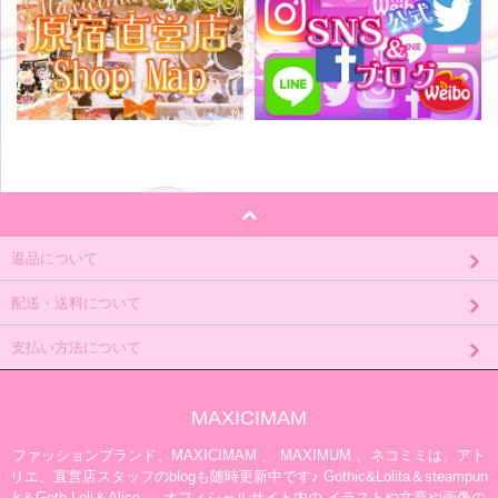
返品について
配送・送料について
支払い方法について
MAXICIMAM
ファッションブランド、MAXICIMAM 、 MAXIMUM 、ネコミミは、アト
リエ、直営店スタッフのblogも随時更新中です♪ Gothic&Lolita＆steampun
k＆Goth Loli＆Alice 。 オフィシャルサイト内の イラストや文章や画像の