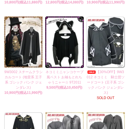
10,800円(税込11,880円)
12,800円(税込14,080円)
10,900円(税込11,990円)
9W3002 スチームクラシ
ネコミミニャンコケープ
【30%OFF】9W3
カルコート (地雷系 王子
風ベスト お袖もとれち
012 ネコミミ 騎士団ソ
系 ゴシック パンク ジェ
ゃうニャー☆ 9T2011
ードコート (王子系 ゴシ
ンダレス)
9,500円(税込10,450円)
ック パンク ジェンダレ
10,900円(税込11,990円)
ス)
SOLD OUT