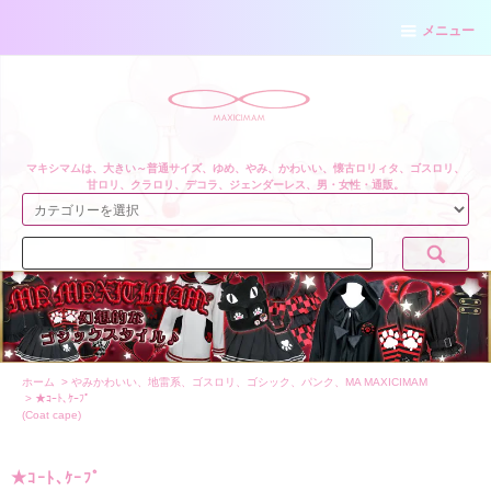
メニュー
マキシマムは、大きい～普通サイズ、ゆめ、やみ、かわいい、懐古ロリィタ、ゴスロリ、
甘ロリ、クラロリ、デコラ、ジェンダーレス、男・女性・通販。
ホーム
>
やみかわいい、地雷系、ゴスロリ、ゴシック、パンク、MA MAXICIMAM
>
★ｺｰﾄ､ｹｰﾌﾟ
(Coat cape)
★ｺｰﾄ､ｹｰﾌﾟ