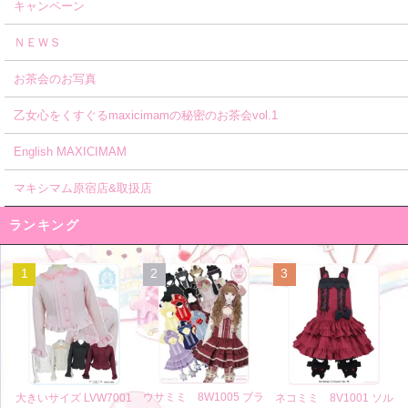
キャンペーン
ＮＥＷＳ
お茶会のお写真
乙女心をくすぐるmaxicimamの秘密のお茶会vol.1
English MAXICIMAM
マキシマム原宿店&取扱店
ランキング
1
2
3
ウサミミ 8W1005 ブラ
大きいサイズ LVW7001
ネコミミ 8V1001 ソル