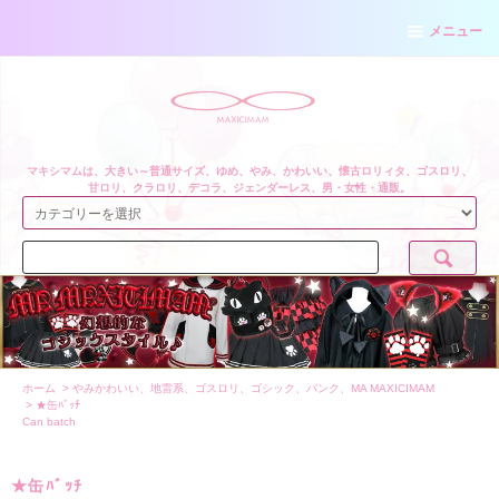
メニュー
マキシマムは、大きい～普通サイズ、ゆめ、やみ、かわいい、懐古ロリィタ、ゴスロリ、
甘ロリ、クラロリ、デコラ、ジェンダーレス、男・女性・通販。
ホーム
>
やみかわいい、地雷系、ゴスロリ、ゴシック、パンク、MA MAXICIMAM
>
★缶ﾊﾞｯﾁ
Can batch
★缶ﾊﾞｯﾁ