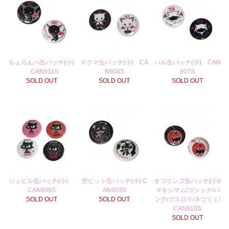
ちょろんぺ缶バッチ(小)
マクマ缶バッチ(小) CA
バル缶バッチ(小) CAN
CAN911S
N908S
907S
SOLD OUT
SOLD OUT
SOLD OUT
ジュビル缶バッチ(小)
堕ビット缶バッチ(小) C
オコリンゴ缶バッチ(小)/
CAN906S
AN903S
マキシマム/ゴシック/パ
SOLD OUT
SOLD OUT
ンク/ゴスロリ/ネコミミ/
CAN910S
SOLD OUT