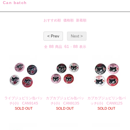
Can batch
おすすめ順
価格順
新着順
< Prev
Next >
88
61
88
全
商品
-
表示
ライブジュピリン缶バッ
カプカプジュビル缶バッ
カプカプジュピリン缶バ
チ(小) CAN914S
チ(小) CAN913S
ッチ(小) CAN912S
SOLD OUT
SOLD OUT
SOLD OUT