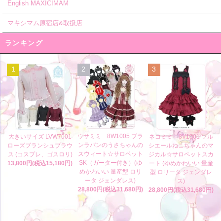
English MAXICIMAM
マキシマム原宿店&取扱店
ランキング
1
2
3
ウサミミ 8W1005 ブラ
大きいサイズ LVW7001
ネコミミ 8V1001 ソル
ンラパンのうさちゃんの
ローズブランシュブラウ
シエールねこちゃんのマ
スウィート☆サロペット
ス (コスプレ、ゴスロリ)
ジカル☆サロペットスカ
SK（ガーター付き）(ゆ
13,800円(税込15,180円)
ート (ゆめかわいい 量産
めかわいい 量産型 ロリ
型 ロリータ ジェンダレ
ータ ジェンダレス)
ス)
28,800円(税込31,680円)
28,800円(税込31,680円)