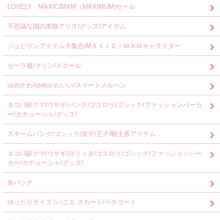
LOVELY MAXICIMAM（MAXIMUM)セール
不思議な国の黒猫アリス/グッズ/アイテム
ジュピリンアイテム大集合/MＡＸＩＣＩＭＡＭキャラクター
セーラ服/マリン/スクール
ゆめかわ/ゆめかわいい/スイートメルヘン
ネコ/ 猫/クマ/ウサギ/パンク/ゴスロリ/ゴシック/ファッションパーカ
ー/カチューシャ/グッズ/
スチームパンク/ゴシック/皇子/王子/騎士系アイテム
ネコ/ 猫/クマ/ウサギ/ロリィタ/ゴスロリ/ゴシック/ファッションパー
カー/カチューシャ/グッズ/
缶バッチ
ゆったりサイズ /パニエ スカート/ペチコート