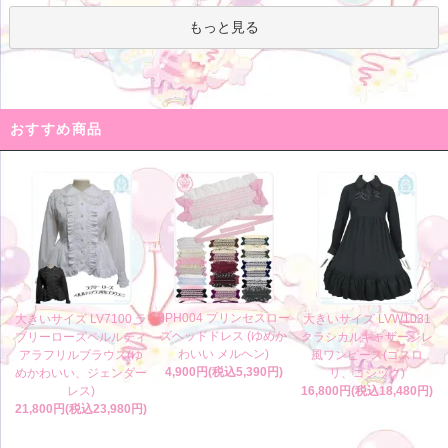
もっと見る
おすすめ商品
8PH004 プリンセスロー
大きいサイズ LV7100 ラ
大きいサイズ LVW1031
ズヘッドドレス (ゆめか
ブリーローズペルルティ
クラシカルギャザージレ
わいい メルヘン)
アラフリルブラウス(ゆ
風ワンピース(ゴスロ
4,900円(税込5,390円)
めかわいい、ジェンダー
リ、ゴシック)
レス)
16,800円(税込18,480円)
21,800円(税込23,980円)