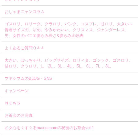
おしゃまニャンコラム
ゴスロリ、ロリータ、クラロリ、パンク、コスプレ、甘ロリ、大きい～
普通サイズの、ゆめ、やみかわいい、クリスマス、ジェンダーレス、
男、女性のパニエ膨らみ長さ&膨らみ比較表
よくあるご質問Ｑ＆Ａ
大きい、ぽっちゃり、ビッグサイズ、ロリィタ、ゴシック、ゴスロリ、
甘ロリ、クラロリ、L、 2L 、3L 、4L 、5L、 6L 、7L 、8L、
マキシマムのBLOG・SNS
キャンペーン
ＮＥＷＳ
お茶会のお写真
乙女心をくすぐるmaxicimamの秘密のお茶会vol.1