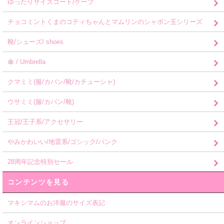
ゆったりサイズコート/ケープ
チョコミントくまのコティちゃんとマムリンのシャボン玉シリーズ
靴/シューズ/ shoes
傘 / Umbrella
クマミミ(服/カバン/靴/カチューシャ)
ウサミミ(服/カバン/靴)
王冠/王子系/アクセサリー
やみかわいい/地雷系/ゴシック/パンク
28周年記念特別セール
コンテンツを見る
マキシマムのお洋服のサイズ表記
オンラインショップ