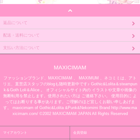
返品について
配送・送料について
支払い方法について
MAXICIMAM
ファッションブランド、MAXICIMAM 、 MAXIMUM 、ネコミミは、アト
リエ、直営店スタッフのblogも随時更新中です♪ Gothic&Lolita＆steampun
k＆Goth Loli＆Alice 。 オフィシャルサイト内の イラストや文章や画像の
無断転用を禁止します。使用されたい方は ご連絡下さい。 使用目的に よ
ってはお断りする事があります。ご理解のほど宜しくお願い申しあげま
す。 maxicimam of Gothic&Lolita &Punk&Nekomimi Brand http://www.ma
xicimam.com/ ©2002 MAXICIMAM JAPAN All Rights Reserved
マイアカウント
会員登録