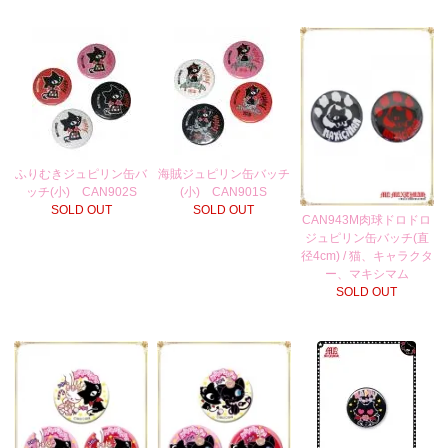
ふりむきジュピリン缶バ
海賊ジュピリン缶バッチ
ッチ(小) CAN902S
(小) CAN901S
SOLD OUT
SOLD OUT
CAN943M肉球ドロドロ
ジュピリン缶バッチ(直
径4cm) / 猫、キャラクタ
ー、マキシマム
SOLD OUT