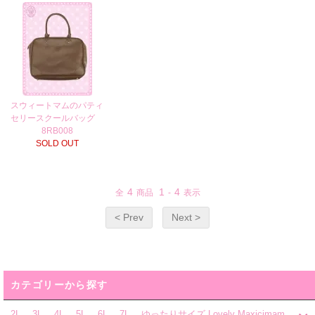
スウィートマムのパティ
セリースクールバッグ
8RB008
SOLD OUT
4
1
4
全
商品
-
表示
< Prev
Next >
カテゴリーから探す
2L 、3L 、4L 、5L、 6L 、7L 、ゆったりサイズ Lovely Maxicimam