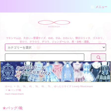
メニュー
マキシマムは、大きい～普通サイズ、ゆめ、やみ、かわいい、懐古ロリィタ、ゴスロリ、
甘ロリ、クラロリ、デコラ、ジェンダーレス、男・女性・通販。
ホーム
>
2L 、3L 、4L 、5L、 6L 、7L 、ゆったりサイズ Lovely Maxicimam
>
★バッグ/靴
mam maxicimam
★バッグ/靴