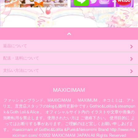
返品について
配送・送料について
支払い方法について
MAXICIMAM
ファッションブランド、MAXICIMAM 、 MAXIMUM 、ネコミミは、アト
リエ、直営店スタッフのblogも随時更新中です♪ Gothic&Lolita＆steampun
k＆Goth Loli＆Alice 。 オフィシャルサイト内の イラストや文章や画像の
無断転用を禁止します。使用されたい方は ご連絡下さい。 使用目的に よ
ってはお断りする事があります。ご理解のほど宜しくお願い申しあげま
す。 maxicimam of Gothic&Lolita &Punk&Nekomimi Brand http://www.ma
xicimam.com/ ©2002 MAXICIMAM JAPAN All Rights Reserved