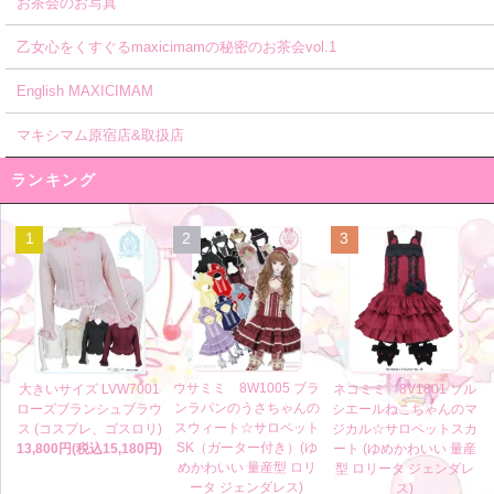
お茶会のお写真
乙女心をくすぐるmaxicimamの秘密のお茶会vol.1
English MAXICIMAM
マキシマム原宿店&取扱店
ランキング
1
2
3
ウサミミ 8W1005 ブラ
大きいサイズ LVW7001
ネコミミ 8V1001 ソル
ンラパンのうさちゃんの
ローズブランシュブラウ
シエールねこちゃんのマ
スウィート☆サロペット
ス (コスプレ、ゴスロリ)
ジカル☆サロペットスカ
SK（ガーター付き）(ゆ
13,800円(税込15,180円)
ート (ゆめかわいい 量産
めかわいい 量産型 ロリ
型 ロリータ ジェンダレ
ータ ジェンダレス)
ス)