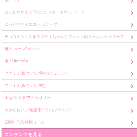
ゆったりサイズ /パニエ スカート/ペチコート
ゆったりサイズコート/ケープ
チョコミントくまのコティちゃんとマムリンのシャボン玉シリーズ
靴/シューズ/ shoes
傘 / Umbrella
クマミミ(服/カバン/靴/カチューシャ)
ウサミミ(服/カバン/靴)
王冠/王子系/アクセサリー
やみかわいい/地雷系/ゴシック/パンク
28周年記念特別セール
コンテンツを見る