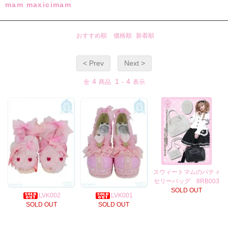
mam maxicimam
おすすめ順
価格順
新着順
< Prev
Next >
4
1
4
全
商品
-
表示
スウィートマムのパティ
セリーバッグ 8RB003
SOLD OUT
LVK002
LVK001
SOLD OUT
SOLD OUT