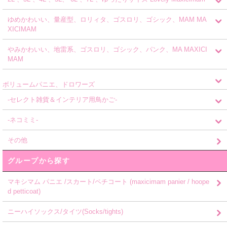
ゆめかわいい、量産型、ロリィタ、ゴスロリ、ゴシック、MAM MA
XICIMAM
やみかわいい、地雷系、ゴスロリ、ゴシック、パンク、MA MAXICI
MAM
ボリュームパニエ、ドロワーズ
-セレクト雑貨＆インテリア用鳥かご-
-ネコミミ-
その他
グループから探す
マキシマム パニエ /スカート/ペチコート (maxicimam panier / hoope
d petticoat)
ニーハイソックス/タイツ(Socks/tights)