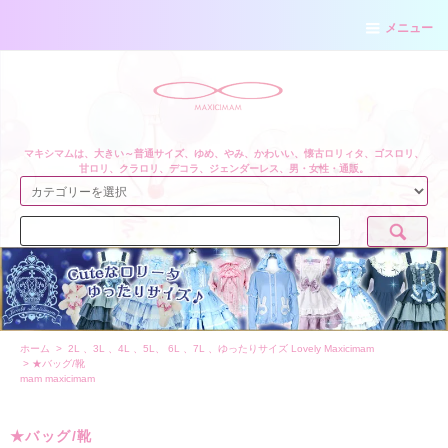
メニュー
マキシマムは、大きい～普通サイズ、ゆめ、やみ、かわいい、懐古ロリィタ、ゴスロリ、
甘ロリ、クラロリ、デコラ、ジェンダーレス、男・女性・通販。
ホーム
>
2L 、3L 、4L 、5L、 6L 、7L 、ゆったりサイズ Lovely Maxicimam
>
★バッグ/靴
mam maxicimam
★バッグ/靴