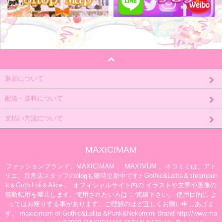
返品について
配送・送料について
支払い方法について
MAXICIMAM
ファッションブランド、MAXICIMAM 、 MAXIMUM 、ネコミミは、アト
リエ、直営店スタッフのblogも随時更新中です♪ Gothic&Lolita＆steampun
k＆Goth Loli＆Alice 。 オフィシャルサイト内の イラストや文章や画像の
無断転用を禁止します。使用されたい方は ご連絡下さい。 使用目的に よ
ってはお断りする事があります。ご理解のほど宜しくお願い申しあげま
す。 maxicimam of Gothic&Lolita &Punk&Nekomimi Brand http://www.ma