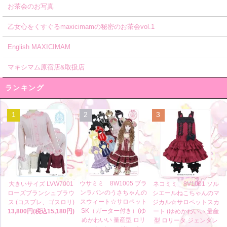
お茶会のお写真
乙女心をくすぐるmaxicimamの秘密のお茶会vol.1
English MAXICIMAM
マキシマム原宿店&取扱店
ランキング
1
2
3
ウサミミ 8W1005 ブラ
大きいサイズ LVW7001
ネコミミ 8V1001 ソル
ンラパンのうさちゃんの
ローズブランシュブラウ
シエールねこちゃんのマ
スウィート☆サロペット
ス (コスプレ、ゴスロリ)
ジカル☆サロペットスカ
SK（ガーター付き）(ゆ
13,800円(税込15,180円)
ート (ゆめかわいい 量産
めかわいい 量産型 ロリ
型 ロリータ ジェンダレ