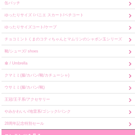
缶バッチ
ゆったりサイズ /パニエ スカート/ペチコート
ゆったりサイズコート/ケープ
チョコミントくまのコティちゃんとマムリンのシャボン玉シリーズ
靴/シューズ/ shoes
傘 / Umbrella
クマミミ(服/カバン/靴/カチューシャ)
ウサミミ(服/カバン/靴)
王冠/王子系/アクセサリー
やみかわいい/地雷系/ゴシック/パンク
28周年記念特別セール