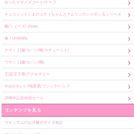
ゆったりサイズコート/ケープ
チョコミントくまのコティちゃんとマムリンのシャボン玉シリーズ
靴/シューズ/ shoes
傘 / Umbrella
クマミミ(服/カバン/靴/カチューシャ)
ウサミミ(服/カバン/靴)
王冠/王子系/アクセサリー
やみかわいい/地雷系/ゴシック/パンク
28周年記念特別セール
コンテンツを見る
マキシマムのお洋服のサイズ表記