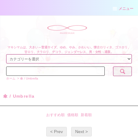
メニュー
マキシマムは、大きい～普通サイズ、ゆめ、やみ、かわいい、懐古ロリィタ、ゴスロリ、
甘ロリ、クラロリ、デコラ、ジェンダーレス、男・女性・通販。
ホーム
>
傘 / Umbrella
傘 / Umbrella
おすすめ順
価格順
新着順
< Prev
Next >