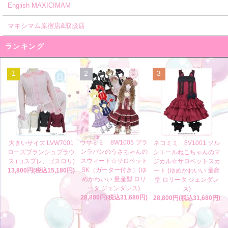
English MAXICIMAM
マキシマム原宿店&取扱店
ランキング
1
2
3
ウサミミ 8W1005 ブラ
大きいサイズ LVW7001
ネコミミ 8V1001 ソル
ンラパンのうさちゃんの
ローズブランシュブラウ
シエールねこちゃんのマ
スウィート☆サロペット
ス (コスプレ、ゴスロリ)
ジカル☆サロペットスカ
SK（ガーター付き）(ゆ
13,800円(税込15,180円)
ート (ゆめかわいい 量産
めかわいい 量産型 ロリ
型 ロリータ ジェンダレ
ータ ジェンダレス)
ス)
28,800円(税込31,680円)
28,800円(税込31,680円)