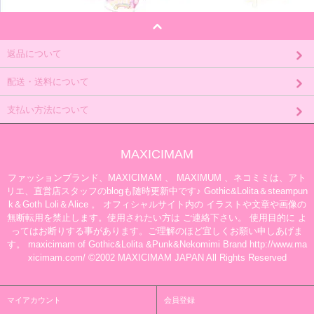
返品について
配送・送料について
支払い方法について
MAXICIMAM
ファッションブランド、MAXICIMAM 、 MAXIMUM 、ネコミミは、アト
リエ、直営店スタッフのblogも随時更新中です♪ Gothic&Lolita＆steampun
k＆Goth Loli＆Alice 。 オフィシャルサイト内の イラストや文章や画像の
無断転用を禁止します。使用されたい方は ご連絡下さい。 使用目的に よ
ってはお断りする事があります。ご理解のほど宜しくお願い申しあげま
す。 maxicimam of Gothic&Lolita &Punk&Nekomimi Brand http://www.ma
xicimam.com/ ©2002 MAXICIMAM JAPAN All Rights Reserved
マイアカウント
会員登録