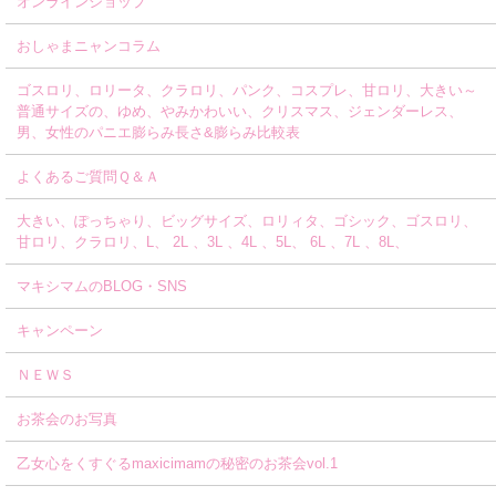
オンラインショップ
おしゃまニャンコラム
ゴスロリ、ロリータ、クラロリ、パンク、コスプレ、甘ロリ、大きい～
普通サイズの、ゆめ、やみかわいい、クリスマス、ジェンダーレス、
男、女性のパニエ膨らみ長さ&膨らみ比較表
よくあるご質問Ｑ＆Ａ
大きい、ぽっちゃり、ビッグサイズ、ロリィタ、ゴシック、ゴスロリ、
甘ロリ、クラロリ、L、 2L 、3L 、4L 、5L、 6L 、7L 、8L、
マキシマムのBLOG・SNS
キャンペーン
ＮＥＷＳ
お茶会のお写真
乙女心をくすぐるmaxicimamの秘密のお茶会vol.1