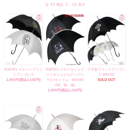
13
1
13
全
商品
-
表示
8GK001 メルヘンプリン
9QK001 ドロドロジュピ
十字架プリントアンブレ
トアンブレラ
リン＆ジュビルアンブレ
ラ 80K002
2,900円(税込3,190円)
ラ(マキシマム、MAXIM
SOLD OUT
UM、猫、傘)
2,900円(税込3,190円)