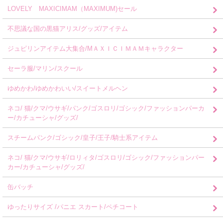
LOVELY MAXICIMAM（MAXIMUM)セール
不思議な国の黒猫アリス/グッズ/アイテム
ジュピリンアイテム大集合/MＡＸＩＣＩＭＡＭキャラクター
セーラ服/マリン/スクール
ゆめかわ/ゆめかわいい/スイートメルヘン
ネコ/ 猫/クマ/ウサギ/パンク/ゴスロリ/ゴシック/ファッションパーカ
ー/カチューシャ/グッズ/
スチームパンク/ゴシック/皇子/王子/騎士系アイテム
ネコ/ 猫/クマ/ウサギ/ロリィタ/ゴスロリ/ゴシック/ファッションパー
カー/カチューシャ/グッズ/
缶バッチ
ゆったりサイズ /パニエ スカート/ペチコート