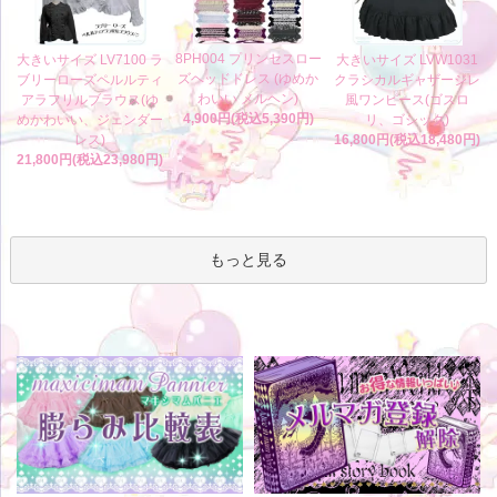
8PH004 プリンセスロー
大きいサイズ LV7100 ラ
大きいサイズ LVW1031
ズヘッドドレス (ゆめか
ブリーローズペルルティ
クラシカルギャザージレ
わいい メルヘン)
アラフリルブラウス(ゆ
風ワンピース(ゴスロ
4,900円(税込5,390円)
めかわいい、ジェンダー
リ、ゴシック)
レス)
16,800円(税込18,480円)
21,800円(税込23,980円)
もっと見る