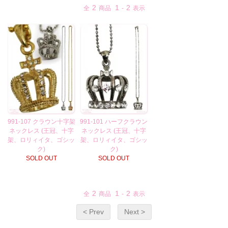
2
1
2
全
商品
-
表示
991-107 クラウン十字架
991-101 ハーフクラウン
ネックレス (王冠、十字
ネックレス (王冠、十字
架、ロリィイタ、ゴシッ
架、ロリィイタ、ゴシッ
ク)
ク)
SOLD OUT
SOLD OUT
2
1
2
全
商品
-
表示
< Prev
Next >