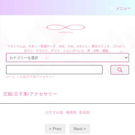
メニュー
マキシマムは、大きい～普通サイズ、ゆめ、やみ、かわいい、懐古ロリィタ、ゴスロリ、
甘ロリ、クラロリ、デコラ、ジェンダーレス、男・女性・通販。
ホーム
>
王冠/王子系/アクセサリー
王冠/王子系/アクセサリー
おすすめ順
価格順
新着順
< Prev
Next >