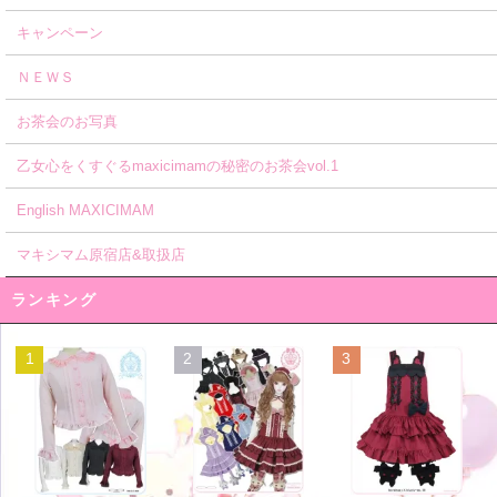
キャンペーン
ＮＥＷＳ
お茶会のお写真
乙女心をくすぐるmaxicimamの秘密のお茶会vol.1
English MAXICIMAM
マキシマム原宿店&取扱店
ランキング
1
2
3