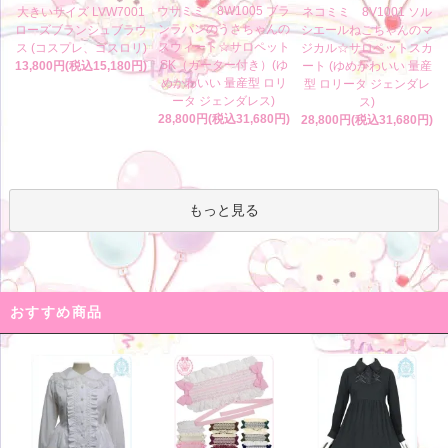
ウサミミ 8W1005 ブラ
大きいサイズ LVW7001
ネコミミ 8V1001 ソル
ンラパンのうさちゃんの
ローズブランシュブラウ
シエールねこちゃんのマ
スウィート☆サロペット
ス (コスプレ、ゴスロリ)
ジカル☆サロペットスカ
SK（ガーター付き）(ゆ
13,800円(税込15,180円)
ート (ゆめかわいい 量産
めかわいい 量産型 ロリ
型 ロリータ ジェンダレ
ータ ジェンダレス)
ス)
28,800円(税込31,680円)
28,800円(税込31,680円)
もっと見る
おすすめ商品