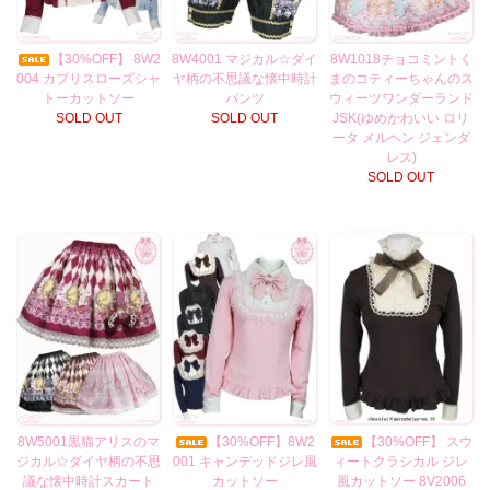
【30%OFF】 8W2
8W4001 マジカル☆ダイ
8W1018チョコミントく
004 カプリスローズシャ
ヤ柄の不思議な懐中時計
まのコティーちゃんのス
トーカットソー
パンツ
ウィーツワンダーランド
SOLD OUT
SOLD OUT
JSK(ゆめかわいい ロリ
ータ メルヘン ジェンダ
レス)
SOLD OUT
8W5001黒猫アリスのマ
【30%OFF】8W2
【30%OFF】 スウ
ジカル☆ダイヤ柄の不思
001 キャンデッドジレ風
ィートクラシカル ジレ
議な懐中時計スカート
カットソー
風カットソー 8V2006