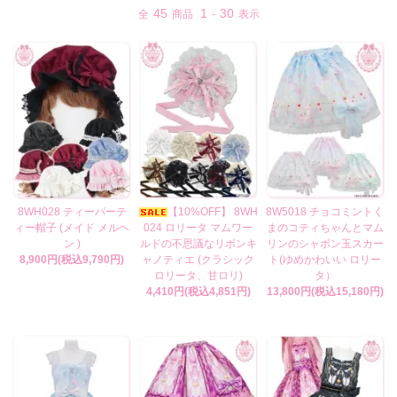
45
1
30
全
商品
-
表示
8WH028 ティーパーテ
【10%OFF】 8WH
8W5018 チョコミントく
ィー帽子 (メイド メルヘ
024 ロリータ マムワー
まのコティちゃんとマム
ン )
ルドの不思議なリボンキ
リンのシャボン玉スカー
8,900円(税込9,790円)
ャノティエ (クラシック
ト(ゆめかわいい ロリー
ロリータ、甘ロリ)
タ）
4,410円(税込4,851円)
13,800円(税込15,180円)