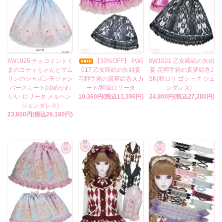
8W1025 チョコミントく
【30%OFF】 8W5
8W1021 乙女蒔絵の矢絣
まのコティちゃんとマム
017 乙女蒔絵の矢絣宴
宴 花押手箱の真夢絵巻J
リンのシャボン玉ジャン
花押手箱の真夢絵巻スカ
SK(和ロリ ゴシック ジェ
パースカート(ゆめかわ
ート/和風ロリータ
ンダレス)
いい ロリータ メルヘン
10,360円(税込11,396円)
24,800円(税込27,280円)
ジェンダレス)
23,800円(税込26,180円)