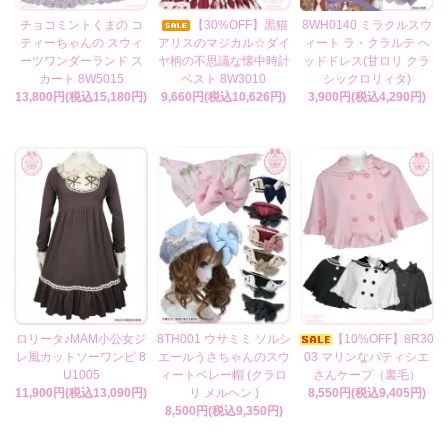
チョコミントくまの コ
【30%OFF】黒猫
8WH0140 ミラクルスウ
ティーちゃんの スウィ
アリスのマジカル☆ダイ
ィート ラ・クラルテ ヘ
ーツワンダーランド ス
ヤ柄の不思議な懐中時計
ッドドレス(甘ロリ クラ
カート 8W5015
ベスト 8W3010
シックロリィタ)
13,800円(税込15,180円)
9,660円(税込10,626円)
3,900円(税込4,290円)
ロリータ♪MAM小公女ジ
8TH001 ウサミミ ソルシ
【10%OFF】8R30
レ風カットソーワンピ 8
エールうさちゃんのスウ
03 マリンなパティシエ
U1005
ィートベレー帽 (クラロ
さんケープ（裏毛）
11,900円(税込13,090円)
リ メルヘン )
8,550円(税込9,405円)
8,500円(税込9,350円)