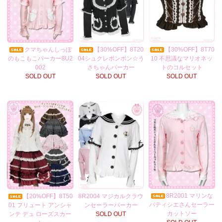
クマちゃんしっぽ
【30%OFF】8T20
【30%OFF】8T70
のもこもこパーカー8U2
04シュクレボンボン☆う
10 不思議なマリオネッ
002
さちゃんパーカー
トのコルセット
SOLD OUT
SOLD OUT
SOLD OUT
8R2001 マリンな
【20%OFF】8T50
8R2004 マジカルクラウ
パティシエさんセーラー
01 フリュート アンシャ
ンセーラーパーカー
カットソー
ンテ デュ ローズスカー
SOLD OUT