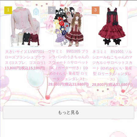
1
2
3
ウサミミ 8W1005 ブラ
大きいサイズ LVW7001
ネコミミ 8V1001 ソル
ンラパンのうさちゃんの
ローズブランシュブラウ
シエールねこちゃんのマ
スウィート☆サロペット
ス (コスプレ、ゴスロリ)
ジカル☆サロペットスカ
SK（ガーター付き）(ゆ
13,800円(税込15,180円)
ート (ゆめかわいい 量産
めかわいい 量産型 ロリ
型 ロリータ ジェンダレ
ータ ジェンダレス)
ス)
28,800円(税込31,680円)
28,800円(税込31,680円)
もっと見る