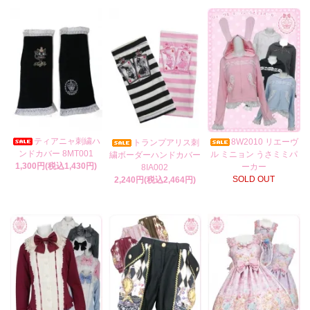
ティアニャ刺繍ハ
8W2010 リエーヴ
トランプアリス刺
ンドカバー 8MT001
ル ミニョン うさミミパ
繍ボーダーハンドカバー
1,300円(税込1,430円)
ーカー
8IA002
SOLD OUT
2,240円(税込2,464円)