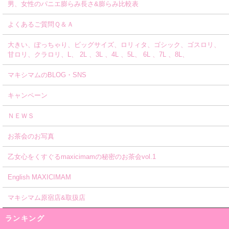
男、女性のパニエ膨らみ長さ&膨らみ比較表
よくあるご質問Ｑ＆Ａ
大きい、ぽっちゃり、ビッグサイズ、ロリィタ、ゴシック、ゴスロリ、
甘ロリ、クラロリ、L、 2L 、3L 、4L 、5L、 6L 、7L 、8L、
マキシマムのBLOG・SNS
キャンペーン
ＮＥＷＳ
お茶会のお写真
乙女心をくすぐるmaxicimamの秘密のお茶会vol.1
English MAXICIMAM
マキシマム原宿店&取扱店
ランキング