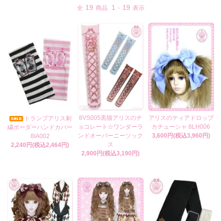
19
1
19
全
商品
-
表示
8VS005黒猫アリスのチ
アリスのティアドロップ
トランプアリス刺
ョコレート☆ワンダーラ
カチューシャ 8LH006
繍ボーダーハンドカバー
ンドオーバーニーソック
3,600円(税込3,960円)
8IA002
ス
2,240円(税込2,464円)
2,900円(税込3,190円)