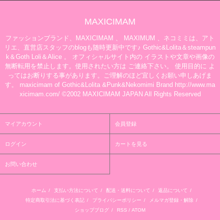
MAXICIMAM
ファッションブランド、MAXICIMAM 、 MAXIMUM 、ネコミミは、アト
リエ、直営店スタッフのblogも随時更新中です♪ Gothic&Lolita＆steampun
k＆Goth Loli＆Alice 。 オフィシャルサイト内の イラストや文章や画像の
無断転用を禁止します。使用されたい方は ご連絡下さい。 使用目的に よ
ってはお断りする事があります。ご理解のほど宜しくお願い申しあげま
す。 maxicimam of Gothic&Lolita &Punk&Nekomimi Brand http://www.ma
xicimam.com/ ©2002 MAXICIMAM JAPAN All Rights Reserved
マイアカウント
会員登録
ログイン
カートを見る
お問い合わせ
ホーム
/
支払い方法について
/
配送・送料について
/
返品について
/
特定商取引法に基づく表記
/
プライバシーポリシー
/
メルマガ登録・解除
/
ショップブログ
/
RSS
/
ATOM