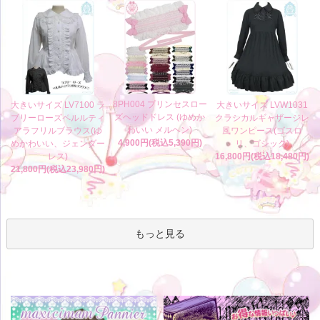
8PH004 プリンセスロー
大きいサイズ LV7100 ラ
大きいサイズ LVW1031
ズヘッドドレス (ゆめか
ブリーローズペルルティ
クラシカルギャザージレ
わいい メルヘン)
アラフリルブラウス(ゆ
風ワンピース(ゴスロ
4,900円(税込5,390円)
めかわいい、ジェンダー
リ、ゴシック)
レス)
16,800円(税込18,480円)
21,800円(税込23,980円)
もっと見る