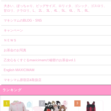
大きい、ぽっちゃり、ビッグサイズ、ロリィタ、ゴシック、ゴスロリ、
甘ロリ、クラロリ、L、 2L 、3L 、4L 、5L、 6L 、7L 、8L、
マキシマムのBLOG・SNS
キャンペーン
ＮＥＷＳ
お茶会のお写真
乙女心をくすぐるmaxicimamの秘密のお茶会vol.1
English MAXICIMAM
マキシマム原宿店&取扱店
ランキング
1
2
3