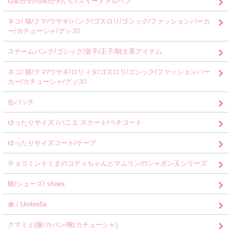
ゆめかわ/ゆめかわいい/スイートメルヘン
ネコ/ 猫/クマ/ウサギ/パンク/ゴスロリ/ゴシック/ファッションパーカ
ー/カチューシャ/グッズ/
スチームパンク/ゴシック/皇子/王子/騎士系アイテム
ネコ/ 猫/クマ/ウサギ/ロリィタ/ゴスロリ/ゴシック/ファッションパー
カー/カチューシャ/グッズ/
缶バッチ
ゆったりサイズ /パニエ スカート/ペチコート
ゆったりサイズコート/ケープ
チョコミントくまのコティちゃんとマムリンのシャボン玉シリーズ
靴/シューズ/ shoes
傘 / Umbrella
クマミミ(服/カバン/靴/カチューシャ)