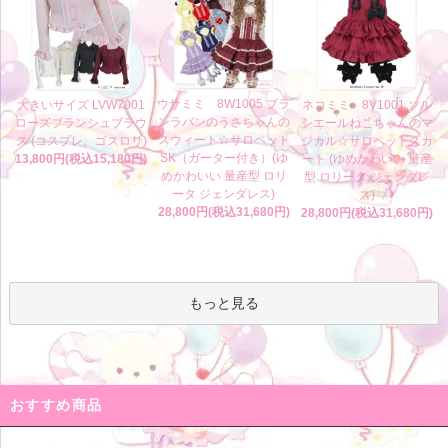
ウサミミ 8W1005 ブラ
大きいサイズ LVW7001
ネコミミ 8V1001 ソル
ンラパンのうさちゃんの
ローズブランシュブラウ
シエールねこちゃんのマ
スウィート☆サロペット
ス (コスプレ、ゴスロリ)
ジカル☆サロペットスカ
SK（ガーター付き）(ゆ
13,800円(税込15,180円)
ート (ゆめかわいい 量産
めかわいい 量産型 ロリ
型 ロリータ ジェンダレ
ータ ジェンダレス)
ス)
28,800円(税込31,680円)
28,800円(税込31,680円)
もっと見る
おすすめ商品