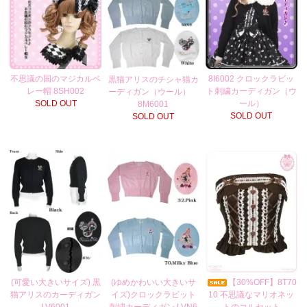
不思議の国のマジカルベ
8I6002 クロックラビッ
黒猫アリスのチシャ猫カ
レー帽 8SH002
ト刺繍カーディガン（ウ
ーディガン（ウール）
SOLD OUT
ール）
8M6001
SOLD OUT
SOLD OUT
(可愛い大きいサイズ) 黒
(ゆめかわいい大きいサ
【30%OFF】8T70
猫アリスのカーディガン
イズ)クロックラビット
10 不思議なマリオネッ
LV6001
刺繍カーディガン LVN6
トのコルセット