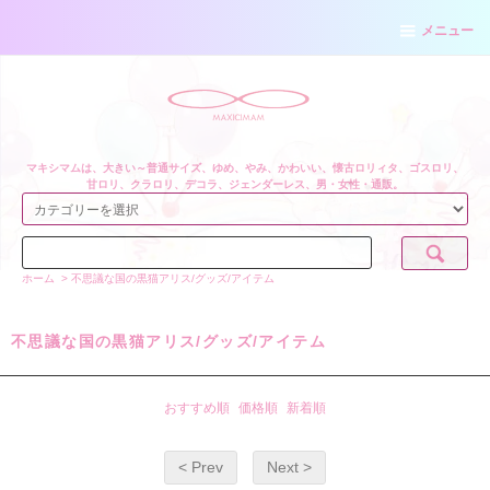
メニュー
マキシマムは、大きい～普通サイズ、ゆめ、やみ、かわいい、懐古ロリィタ、ゴスロリ、
甘ロリ、クラロリ、デコラ、ジェンダーレス、男・女性・通販。
ホーム
>
不思議な国の黒猫アリス/グッズ/アイテム
不思議な国の黒猫アリス/グッズ/アイテム
おすすめ順
価格順
新着順
< Prev
Next >