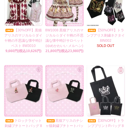
【30%OFF】黒猫
8W1008 黒猫アリスのマ
【50%OFF】トラ
アリスのマジカル☆ダイ
ジカル☆ダイヤ柄の不思
ンプアリス刺繍ネクタイ
ヤ柄の不思議な懐中時計
議な懐中時計サロペット
8IN002
ベスト 8W3010
(ゆめかわいい メルヘン)
SOLD OUT
9,660円(税込10,626円)
21,800円(税込23,980円)
クロックラビット
黒猫アリスのチシ
【30%OFF】トラ
刺繍プチトートバッグ 8
ャ猫刺繍プチトートバッ
ンププリントPバッグ 8