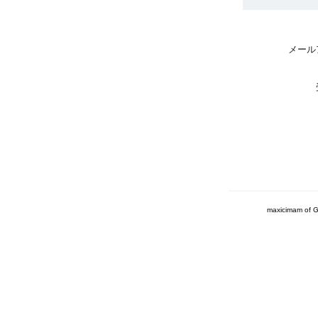
メール
maxicimam of G