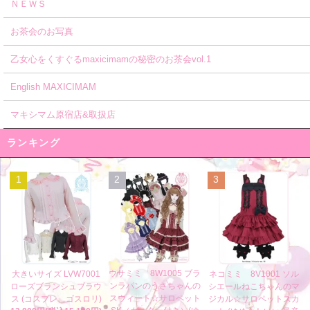
ＮＥＷＳ
お茶会のお写真
乙女心をくすぐるmaxicimamの秘密のお茶会vol.1
English MAXICIMAM
マキシマム原宿店&取扱店
ランキング
1
2
3
ウサミミ 8W1005 ブラ
大きいサイズ LVW7001
ネコミミ 8V1001 ソル
ンラパンのうさちゃんの
ローズブランシュブラウ
シエールねこちゃんのマ
スウィート☆サロペット
ス (コスプレ、ゴスロリ)
ジカル☆サロペットスカ