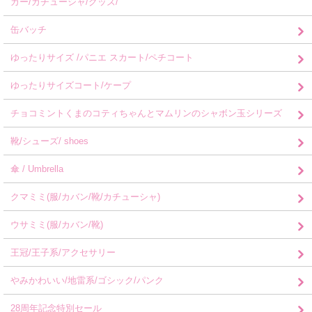
カー/カチューシャ/グッズ/
缶バッチ
ゆったりサイズ /パニエ スカート/ペチコート
ゆったりサイズコート/ケープ
チョコミントくまのコティちゃんとマムリンのシャボン玉シリーズ
靴/シューズ/ shoes
傘 / Umbrella
クマミミ(服/カバン/靴/カチューシャ)
ウサミミ(服/カバン/靴)
王冠/王子系/アクセサリー
やみかわいい/地雷系/ゴシック/パンク
28周年記念特別セール