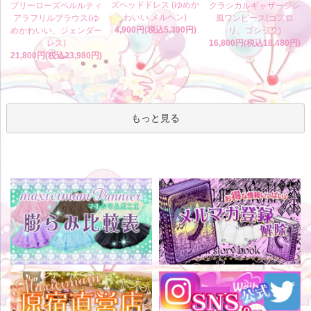
ズヘッドドレス (ゆめか
ブリーローズペルルティ
クラシカルギャザージレ
わいい メルヘン)
アラフリルブラウス(ゆ
風ワンピース(ゴスロ
4,900円(税込5,390円)
めかわいい、ジェンダー
リ、ゴシック)
レス)
16,800円(税込18,480円)
21,800円(税込23,980円)
もっと見る