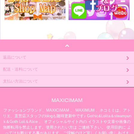
返品について
配送・送料について
支払い方法について
MAXICIMAM
ファッションブランド、MAXICIMAM 、 MAXIMUM 、ネコミミは、アト
リエ、直営店スタッフのblogも随時更新中です♪ Gothic&Lolita＆steampun
k＆Goth Loli＆Alice 。 オフィシャルサイト内の イラストや文章や画像の
無断転用を禁止します。使用されたい方は ご連絡下さい。 使用目的に よ
ってはお断りする事があります。ご理解のほど宜しくお願い申しあげま