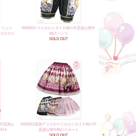
・リュン
8W4001 マジカル☆ダイヤ柄の不思議な懐中
(ゴスロリ
時計パンツ
SOLD OUT
不思議な
8W5001黒猫アリスのマジカル☆ダイヤ柄の不
014
思議な懐中時計スカート
SOLD OUT