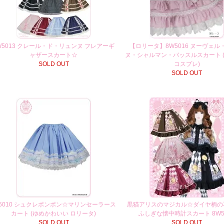
W5013 クレール・ド・リュンヌ フレアーギ
【ロリータ】8W5016 ヌーヴェル
ャザースカート☆
ヌ・シャルマン・バッスルスカート 
SOLD OUT
コスプレ)
SOLD OUT
T5010 シュクレボンボン☆マリンセーラース
黒猫アリスのマジカル☆ダイヤ柄の
カート (ゆめかわいい ロリータ)
ふしぎな懐中時計スカート 8W5
SOLD OUT
SOLD OUT