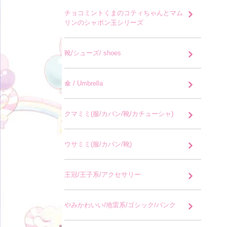
チョコミントくまのコティちゃんとマム
リンのシャボン玉シリーズ
靴/シューズ/ shoes
傘 / Umbrella
クマミミ(服/カバン/靴/カチューシャ)
ウサミミ(服/カバン/靴)
王冠/王子系/アクセサリー
やみかわいい/地雷系/ゴシック/パンク