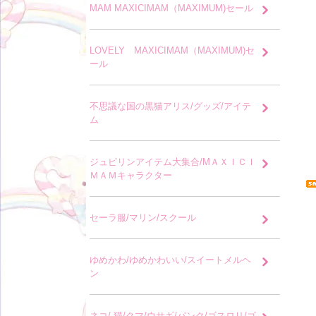
MAM MAXICIMAM（MAXIMUM)セール
LOVELY MAXICIMAM（MAXIMUM)セ
ール
不思議な国の黒猫アリス/グッズ/アイテ
ム
ジュピリンアイテム大集合/MＡＸＩＣＩ
ＭＡＭキャラクター
セーラ服/マリン/スクール
ゆめかわ/ゆめかわいい/スイートメルヘ
ン
ネコ/ 猫/クマ/ウサギ/パンク/ゴスロリ/ゴ