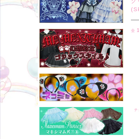
ク
(S
全
チ