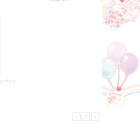
ート アンシ
ト
<
1
>