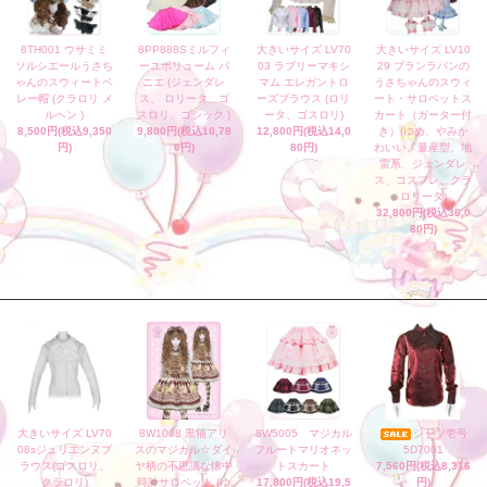
8TH001 ウサミミ
8PP888Sミルフィ
大きいサイズ LV70
大きいサイズ LV10
ソルシエールうさち
ーユボリューム パ
03 ラブリーマキシ
29 ブランラパンの
ゃんのスウィートベ
ニエ (ジェンダレ
マム エレガントロ
うさちゃんのスウィ
レー帽 (クラロリ メ
ス、 ロリータ、ゴ
ーズブラウス (ロリ
ート・サロペットス
ルヘン )
スロリ、ゴシック )
ータ、ゴスロリ)
カート（ガーター付
8,500円(税込9,350
9,800円(税込10,78
12,800円(税込14,0
き）(ゆめ、やみか
円)
0円)
80円)
わいい、量産型、地
雷系、ジェンダレ
ス、コスプレ、クラ
ロリータ)
32,800円(税込36,0
80円)
大きいサイズ LV70
8W1008 黒猫アリ
8W5005 マジカル
シャツ壱号
08sジュリエンヌブ
スのマジカル☆ダイ
フルートマリオネッ
5D7001
ラウス(ゴスロリ、
ヤ柄の不思議な懐中
トスカート
7,560円(税込8,316
クラロリ)
時計サロペット (ゆ
17,800円(税込19,5
円)