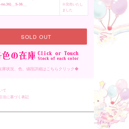
-no.36)__S-36__
※完売いたし
ました
SOLD OUT
在庫状況、色、値段詳細はこちらクリック◆
いて
引法に基づく表記