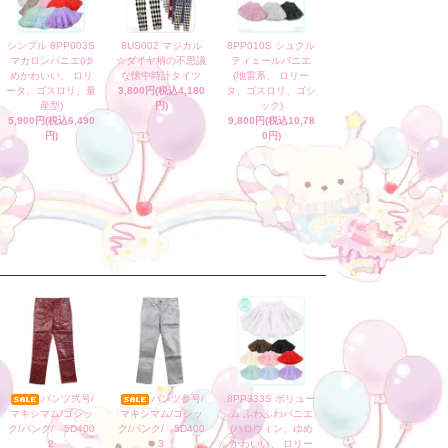
シンプル 8PP003S
8US002 マジカル
8PP010S シュクル
マカロンパニエ(ゆ
☆ダイヤ柄の不思議
ティェールパニエ
めかわいい、 ロリ
な懐中時計タイツ
(地雷系、 ロリー
ータ、ゴスロリ、量
3,800円(税込4,180
タ、ゴスロリ、ゴシ
産型)
円)
ック)
5,900円(税込6,490
9,800円(税込10,78
円)
0円)
パンツ弐号/
パンツ参号/
8PP333S ボリュー
マキシマム/ゴシッ
マキシマム/ゴシッ
ム ふわふわパニエ
ク/パンク/ 5D400
ク/パンク/ 5D400
(ハロウィン、ゆめ
2
3
かわいい、 ロリー