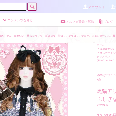
アカウント
コンテンツを見る
メルマガ登録・解除
ブログ
ゆめ、やみ、かわいい、懐古ロリィタ、ゴスロリ、甘ロリ、クラロリ、デコラ、ジェンダーレス、男
ホーム
>
ゆめかわいい、
>
★スカート/ 
クリノリン
(Skirt/crinoline)
ゆめかわいい
AM
黒猫ア
ふしぎな
8Wh0140
13,800