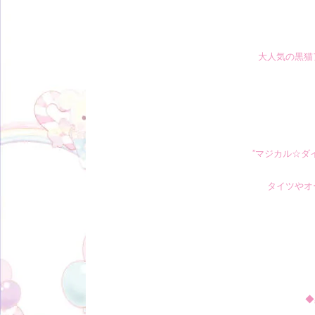
大人気の黒猫
”マジカル☆ダ
タイツやオ
◆