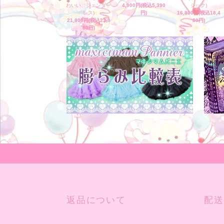
わいい、ジェンダー
4,900円(税込5,390
シック)
レス)
円)
16,800円(税込18,4
21,800円(税込23,9
80円)
80円)
返品について
配送