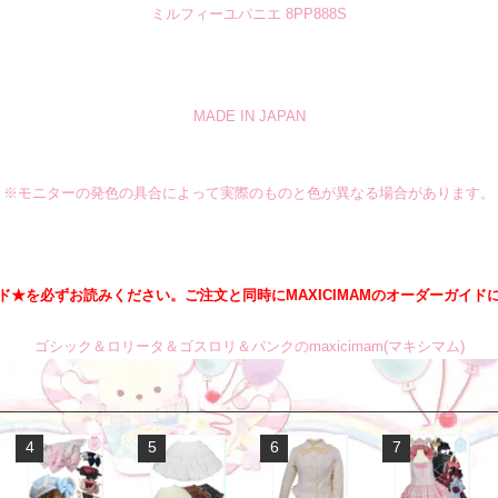
ミルフィーユパニエ 8PP888S
MADE IN JAPAN
※モニターの発色の具合によって実際のものと色が異なる場合があります。
ド★を必ずお読みください。ご注文と同時にMAXICIMAMのオーダーガイド
ゴシック＆ロリータ＆ゴスロリ＆パンクのmaxicimam(マキシマム)
4
5
6
7