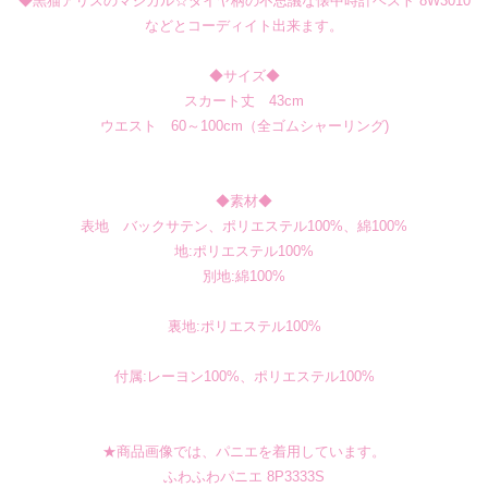
◆黒猫アリスのマジカル☆ダイヤ柄の不思議な懐中時計ベスト 8W3010
などとコーディイト出来ます。
◆サイズ◆
スカート丈 43cm
ウエスト 60～100cm（全ゴムシャーリング)
◆素材◆
表地 バックサテン、ポリエステル100%、綿100%
地:ポリエステル100%
別地:綿100%
裏地:ポリエステル100%
付属:レーヨン100%、ポリエステル100%
★商品画像では、パニエを着用しています。
ふわふわパニエ 8P3333S