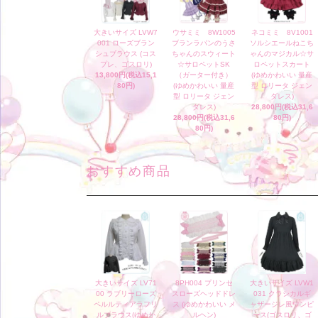
大きいサイズ LVW7
ウサミミ 8W1005
ネコミミ 8V1001
001 ローズブラン
ブランラパンのうさ
ソルシエールねこち
シュブラウス (コス
ちゃんのスウィート
ゃんのマジカル☆サ
プレ、ゴスロリ)
☆サロペットSK
ロペットスカート
13,800円(税込15,1
（ガーター付き）
(ゆめかわいい 量産
80円)
(ゆめかわいい 量産
型 ロリータ ジェン
型 ロリータ ジェン
ダレス)
ダレス)
28,800円(税込31,6
28,800円(税込31,6
80円)
80円)
おすすめ商品
大きいサイズ LV71
8PH004 プリンセ
大きいサイズ LVW1
00 ラブリーローズ
スローズヘッドドレ
031 クラシカルギ
ペルルティアラフリ
ス (ゆめかわいい メ
ャザージレ風ワンピ
ルブラウス(ゆめか
ルヘン)
ース(ゴスロリ、ゴ