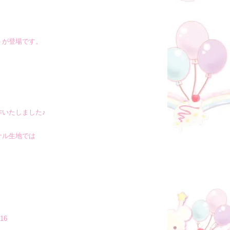
トが登場です。
♪
作いたしました♪
ナル生地では
16