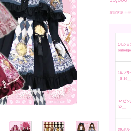
在庫状況 ※
14.ショ
onbeige
16.ブラッ
_S-16_
32.ピンク
32__
36.ボル