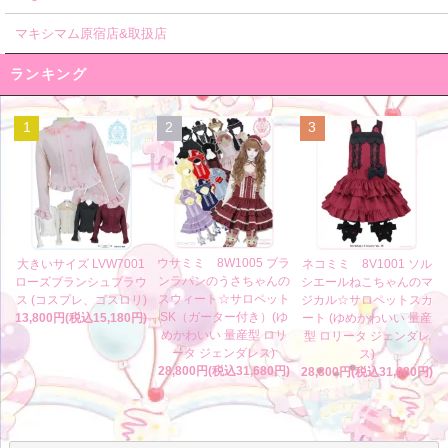
マキシマム原宿店&取扱店
ランキング
1
2
3
ウサミミ 8W1005 ブラ
大きいサイズ LVW7001
ネコミミ 8V1001 ソル
ンラパンのうさちゃんの
ローズブランシュブラウ
シエールねこちゃんのマ
スウィート☆サロペット
ス (コスプレ、ゴスロリ)
ジカル☆サロペットスカ
SK（ガーター付き）(ゆ
13,800円(税込15,180円)
ート (ゆめかわいい 量産
めかわいい 量産型 ロリ
型 ロリータ ジェンダレ
ータ ジェンダレス)
ス)
28,800円(税込31,680円)
28,800円(税込31,680円)