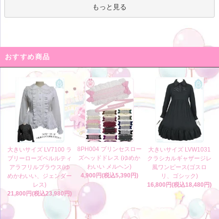
もっと見る
おすすめ商品
8PH004 プリンセスロー
大きいサイズ LV7100 ラ
大きいサイズ LVW1031
ズヘッドドレス (ゆめか
ブリーローズペルルティ
クラシカルギャザージレ
わいい メルヘン)
アラフリルブラウス(ゆ
風ワンピース(ゴスロ
4,900円(税込5,390円)
めかわいい、ジェンダー
リ、ゴシック)
レス)
16,800円(税込18,480円)
21,800円(税込23,980円)