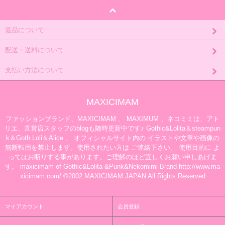
返品について
配送・送料について
支払い方法について
MAXICIMAM
ファッションブランド、MAXICIMAM 、 MAXIMUM 、ネコミミは、アト
リエ、直営店スタッフのblogも随時更新中です♪ Gothic&Lolita＆steampun
k＆Goth Loli＆Alice 。 オフィシャルサイト内の イラストや文章や画像の
無断転用を禁止します。使用されたい方は ご連絡下さい。 使用目的に よ
ってはお断りする事があります。ご理解のほど宜しくお願い申しあげま
す。 maxicimam of Gothic&Lolita &Punk&Nekomimi Brand http://www.ma
xicimam.com/ ©2002 MAXICIMAM JAPAN All Rights Reserved
マイアカウント
会員登録