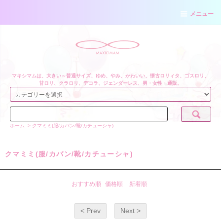
メニュー
マキシマムは、大きい～普通サイズ、ゆめ、やみ、かわいい、懐古ロリィタ、ゴスロリ、
甘ロリ、クラロリ、デコラ、ジェンダーレス、男・女性・通販。
ホーム
>
クマミミ(服/カバン/靴/カチューシャ)
クマミミ(服/カバン/靴/カチューシャ)
おすすめ順
価格順
新着順
< Prev
Next >