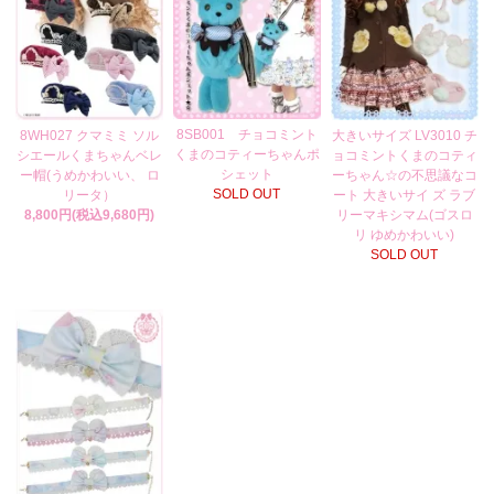
8SB001 チョコミント
8WH027 クマミミ ソル
大きいサイズ LV3010 チ
くまのコティーちゃんポ
シエールくまちゃんベレ
ョコミントくまのコティ
シェット
ー帽(うめかわいい、 ロ
ーちゃん☆の不思議なコ
SOLD OUT
リータ）
ート 大きいサイ ズ ラブ
8,800円(税込9,680円)
リーマキシマム(ゴスロ
リ ゆめかわいい)
SOLD OUT