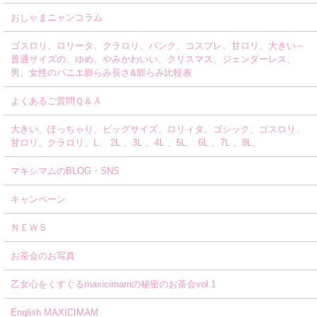
おしゃまニャンコラム
ゴスロリ、ロリータ、クラロリ、パンク、コスプレ、甘ロリ、大きい～
普通サイズの、ゆめ、やみかわいい、クリスマス、ジェンダーレス、
男、女性のパニエ膨らみ長さ&膨らみ比較表
よくあるご質問Ｑ＆Ａ
大きい、ぽっちゃり、ビッグサイズ、ロリィタ、ゴシック、ゴスロリ、
甘ロリ、クラロリ、L、 2L 、3L 、4L 、5L、 6L 、7L 、8L、
マキシマムのBLOG・SNS
キャンペーン
ＮＥＷＳ
お茶会のお写真
乙女心をくすぐるmaxicimamの秘密のお茶会vol.1
English MAXICIMAM