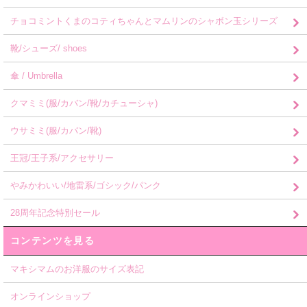
チョコミントくまのコティちゃんとマムリンのシャボン玉シリーズ
靴/シューズ/ shoes
傘 / Umbrella
クマミミ(服/カバン/靴/カチューシャ)
ウサミミ(服/カバン/靴)
王冠/王子系/アクセサリー
やみかわいい/地雷系/ゴシック/パンク
28周年記念特別セール
コンテンツを見る
マキシマムのお洋服のサイズ表記
オンラインショップ