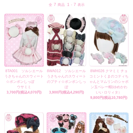
7
1
7
全
商品
-
表示
8TA001 ソルシエール
8WA012 ソルシエール
8WH026 クマミミ チョ
うさちゃんのスウィート
うさちゃんのスウィート
コミントくまのコティち
☆ポンポンしっぽ
のプティ☆ポンポンしっ
ゃんとマムリンのシャボ
ウサミミ
ぽ
ン玉ベレー帽(ゆめかわ
3,700円(税込4,070円)
3,900円(税込4,290円)
いい ロリィタ）
9,800円(税込10,780円)