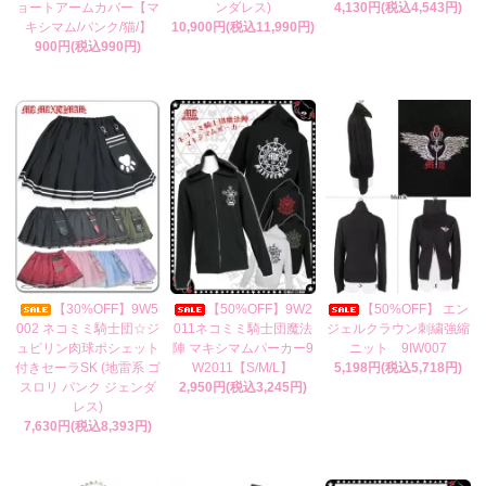
ョートアームカバー【マ
ンダレス)
4,130円(税込4,543円)
キシマム/パンク/猫/】
10,900円(税込11,990円)
900円(税込990円)
【30%OFF】9W5
【50%OFF】9W2
【50%OFF】 エン
002 ネコミミ騎士団☆ジ
011ネコミミ騎士団魔法
ジェルクラウン刺繍強縮
ュピリン肉球ポシェット
陣 マキシマムパーカー9
ニット 9IW007
付きセーラSK (地雷系 ゴ
W2011【S/M/L】
5,198円(税込5,718円)
スロリ パンク ジェンダ
2,950円(税込3,245円)
レス)
7,630円(税込8,393円)