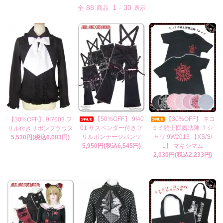
88
1
30
全
商品
-
表示
【50%OFF】 9I40
【30%OFF】 ネコ
【30%OFF】 9I7003 フ
01 サスペンダー付きフ
ミミ騎士団魔法陣 Ｔシ
リル付きリボンブラウス
リルボンテージパンツ
ャツ 9W2013 【XS/S/
5,530円(税込6,083円)
5,950円(税込6,545円)
L】 マキシマム
2,030円(税込2,233円)