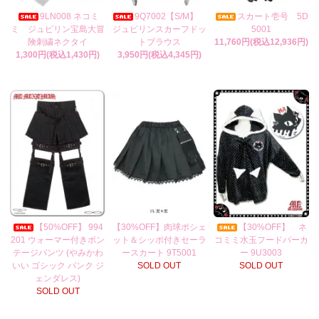
9LN008 ネコミ
9Q7002【S/M】
スカート壱号 5D
ミ ジュピリン宝島大冒
ジュピリンスカーフドッ
5001
険刺繍ネクタイ
トブラウス
11,760円(税込12,936円)
1,300円(税込1,430円)
3,950円(税込4,345円)
【50%OFF】 994
【30%OFF】肉球ポシェ
【30%OFF】 ネ
201 ウォーマー付きボン
ット＆シッポ付きセーラ
コミミ水玉フードパーカ
テージパンツ (やみかわ
ースカート 9T5001
ー 9U3003
いい ゴシック パンク ジ
SOLD OUT
SOLD OUT
ェンダレス)
SOLD OUT