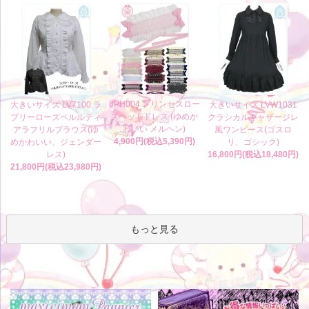
8PH004 プリンセスロー
大きいサイズ LV7100 ラ
大きいサイズ LVW1031
ズヘッドドレス (ゆめか
ブリーローズペルルティ
クラシカルギャザージレ
わいい メルヘン)
アラフリルブラウス(ゆ
風ワンピース(ゴスロ
4,900円(税込5,390円)
めかわいい、ジェンダー
リ、ゴシック)
レス)
16,800円(税込18,480円)
21,800円(税込23,980円)
もっと見る