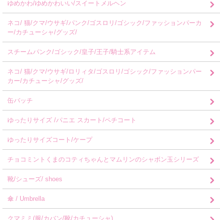
ゆめかわ/ゆめかわいい/スイートメルヘン
ネコ/ 猫/クマ/ウサギ/パンク/ゴスロリ/ゴシック/ファッションパーカ
ー/カチューシャ/グッズ/
スチームパンク/ゴシック/皇子/王子/騎士系アイテム
ネコ/ 猫/クマ/ウサギ/ロリィタ/ゴスロリ/ゴシック/ファッションパー
カー/カチューシャ/グッズ/
缶バッチ
ゆったりサイズ /パニエ スカート/ペチコート
ゆったりサイズコート/ケープ
チョコミントくまのコティちゃんとマムリンのシャボン玉シリーズ
靴/シューズ/ shoes
傘 / Umbrella
クマミミ(服/カバン/靴/カチューシャ)