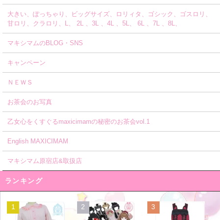
大きい、ぽっちゃり、ビッグサイズ、ロリィタ、ゴシック、ゴスロリ、
甘ロリ、クラロリ、L、 2L 、3L 、4L 、5L、 6L 、7L 、8L、
マキシマムのBLOG・SNS
キャンペーン
ＮＥＷＳ
お茶会のお写真
乙女心をくすぐるmaxicimamの秘密のお茶会vol.1
English MAXICIMAM
マキシマム原宿店&取扱店
ランキング
1
2
3