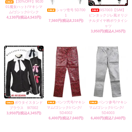
【30%OFF】90J0
01魔女ハット/マキシマ
シャツ壱号 5D700
9S7003【S/M】
ム/ゴシック/パンク
1
ピンタックジレ風オリジ
4,130円(税込4,543円)
7,560円(税込8,316円)
ナルダイヤ柄ボウタイシ
ャツ
3,950円(税込4,345円)
パンツ弐号/マキシ
パンツ参号/マキシ
ボウタイスタンド
マム/ゴシック/パンク/
マム/ゴシック/パンク/
ブラウス 9I7002
5D4002
5D4003
3,950円(税込4,345円)
6,400円(税込7,040円)
6,400円(税込7,040円)