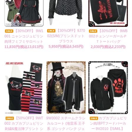
【30%OFF】9J70
【30%OFF】 9W1
【30%OFF】 9WB
02(S/M)プリンスドット
001 ニャンコジュピリン
002チェンソーガールＰ
ブラウス
肉球フミフミサロペット
Ｔトートバッグ
5,950円(税込6,545円)
11,830円(税込13,013円)
2,030円(税込2,233円)
【50%OFF】9WT
9W3002 スチームクラシ
カプカプジュピリ
002 カプカプジュピリン
カルコート (地雷系 王子
ン肉球PTフードパーカ
刺繍&魔法陣プリント シ
系 ゴシック パンク ジェ
ー 9V2010【S/M/L】