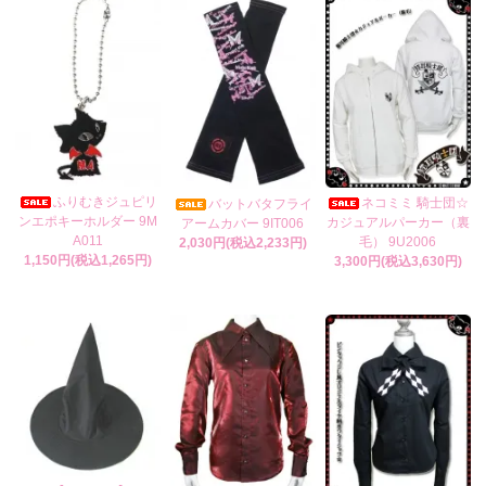
ふりむきジュピリ
ネコミミ 騎士団☆
バットバタフライ
ンエポキーホルダー 9M
カジュアルパーカー（裏
アームカバー 9IT006
A011
毛） 9U2006
2,030円(税込2,233円)
1,150円(税込1,265円)
3,300円(税込3,630円)