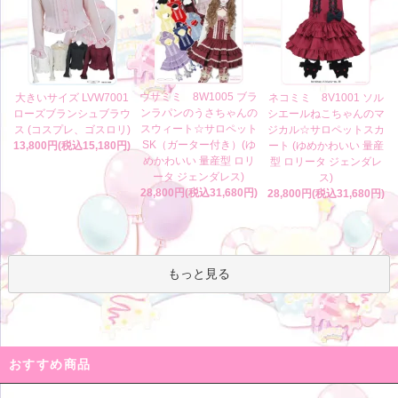
ウサミミ 8W1005 ブラ
大きいサイズ LVW7001
ネコミミ 8V1001 ソル
ンラパンのうさちゃんの
ローズブランシュブラウ
シエールねこちゃんのマ
スウィート☆サロペット
ス (コスプレ、ゴスロリ)
ジカル☆サロペットスカ
SK（ガーター付き）(ゆ
13,800円(税込15,180円)
ート (ゆめかわいい 量産
めかわいい 量産型 ロリ
型 ロリータ ジェンダレ
ータ ジェンダレス)
ス)
28,800円(税込31,680円)
28,800円(税込31,680円)
もっと見る
おすすめ商品