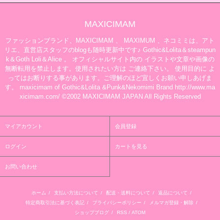
MAXICIMAM
ファッションブランド、MAXICIMAM 、 MAXIMUM 、ネコミミは、アト
リエ、直営店スタッフのblogも随時更新中です♪ Gothic&Lolita＆steampun
k＆Goth Loli＆Alice 。 オフィシャルサイト内の イラストや文章や画像の
無断転用を禁止します。使用されたい方は ご連絡下さい。 使用目的に よ
ってはお断りする事があります。ご理解のほど宜しくお願い申しあげま
す。 maxicimam of Gothic&Lolita &Punk&Nekomimi Brand http://www.ma
xicimam.com/ ©2002 MAXICIMAM JAPAN All Rights Reserved
マイアカウント
会員登録
ログイン
カートを見る
お問い合わせ
ホーム
/
支払い方法について
/
配送・送料について
/
返品について
/
特定商取引法に基づく表記
/
プライバシーポリシー
/
メルマガ登録・解除
/
ショップブログ
/
RSS
/
ATOM