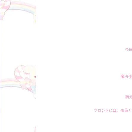
今
魔法使
胸
フロントには、薔薇と