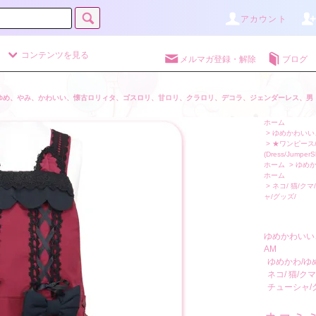
アカウント
コンテンツを見る
メルマガ登録・解除
ブログ
ゆめ、やみ、かわいい、懐古ロリィタ、ゴスロリ、甘ロリ、クラロリ、デコラ、ジェンダーレス、男
ホーム
>
ゆめかわいい、
>
★ワンピース
(Dress/JumperSk
ホーム
>
ゆめか
ホーム
>
ネコ/ 猫/ク
ャ/グッズ/
ゆめかわいい
AM
ゆめかわ/ゆ
ネコ/ 猫/
チューシャ/