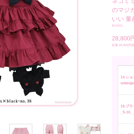
ネコミミ
のマジ
いい 量
8V1001
28,800
定価 28,800円(
14.ショ
onbeige
16.ブラッ
_S-16_