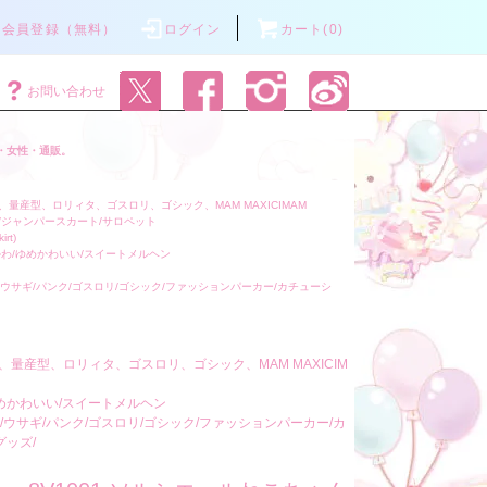
会員登録（無料）
ログイン
カート(0)
お問い合わせ
・女性・通販。
量産型、ロリィタ、ゴスロリ、ゴシック、MAM MAXICIMAM
/ジャンパースカート/サロペット
irt)
わ/ゆめかわいい/スイートメルヘン
マ/ウサギ/パンク/ゴスロリ/ゴシック/ファッションパーカー/カチューシ
、量産型、ロリィタ、ゴスロリ、ゴシック、MAM MAXICIM
めかわいい/スイートメルヘン
クマ/ウサギ/パンク/ゴスロリ/ゴシック/ファッションパーカー/カ
グッズ/