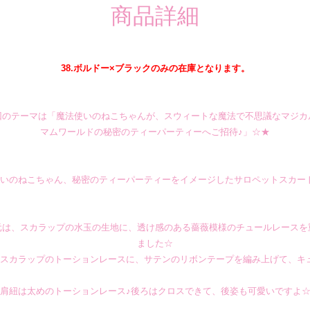
商品詳細
38.ボルドー×ブラックのみの在庫となります。
回のテーマは「魔法使いのねこちゃんが、スウィートな魔法で不思議なマジカ
マムワールドの秘密のティーパーティーへご招待♪」☆★
いのねこちゃん、秘密のティーパーティーをイメージしたサロペットスカー
元は、スカラップの水玉の生地に、透け感のある薔薇模様のチュールレースを
ました☆
スカラップのトーションレースに、サテンのリボンテープを編み上げて、キ
肩紐は太めのトーションレース♪後ろはクロスできて、後姿も可愛いですよ