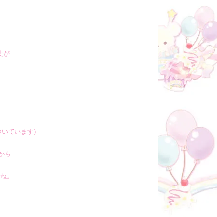
丈が
ついています）
から
いね。