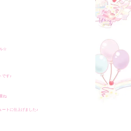
ル☆
トです♪
重ね
ュートに仕上げました♪
☆