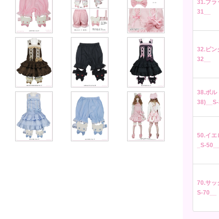
31.ブラッ
31__
32.ピンク
32__
38.ボル
38)__S
50.イエロ
_S-50_
70.サッ
S-70__