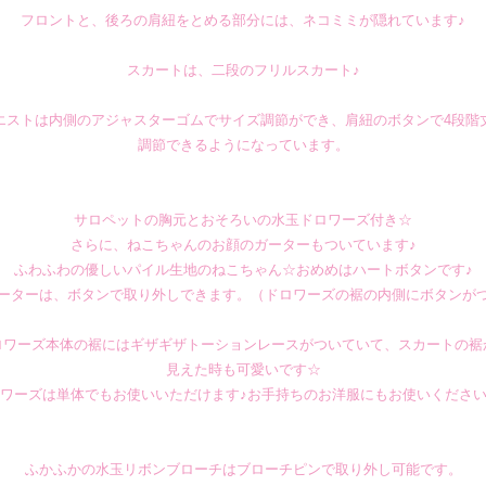
フロントと、後ろの肩紐をとめる部分には、ネコミミが隠れています♪
スカートは、二段のフリルスカート♪
エストは内側のアジャスターゴムでサイズ調節ができ、肩紐のボタンで4段階
調節できるようになっています。
サロペットの胸元とおそろいの水玉ドロワーズ付き☆
さらに、ねこちゃんのお顔のガーターもついています♪
ふわふわの優しいパイル生地のねこちゃん☆おめめはハートボタンです♪
ーターは、ボタンで取り外しできます。（ドロワーズの裾の内側にボタンが
ロワーズ本体の裾にはギザギザトーションレースがついていて、スカートの裾
見えた時も可愛いです☆
ワーズは単体でもお使いいただけます♪お手持ちのお洋服にもお使いくださ
ふかふかの水玉リボンブローチはブローチピンで取り外し可能です。