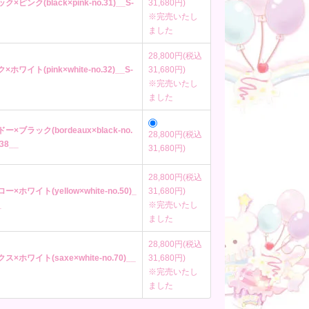
ク×ピンク(black×pink-no.31)__S-
31,680円)
※完売いたし
ました
28,800円(税込
×ホワイト(pink×white-no.32)__S-
31,680円)
※完売いたし
ました
ドー×ブラック(bordeaux×black-no.
28,800円(税込
-38__
31,680円)
28,800円(税込
ー×ホワイト(yellow×white-no.50)_
31,680円)
_
※完売いたし
ました
28,800円(税込
クス×ホワイト(saxe×white-no.70)__
31,680円)
※完売いたし
ました