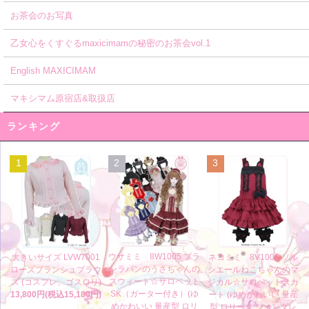
お茶会のお写真
乙女心をくすぐるmaxicimamの秘密のお茶会vol.1
English MAXICIMAM
マキシマム原宿店&取扱店
ランキング
1
2
3
ウサミミ 8W1005 ブラ
大きいサイズ LVW7001
ネコミミ 8V1001 ソル
ンラパンのうさちゃんの
ローズブランシュブラウ
シエールねこちゃんのマ
スウィート☆サロペット
ス (コスプレ、ゴスロリ)
ジカル☆サロペットスカ
SK（ガーター付き）(ゆ
13,800円(税込15,180円)
ート (ゆめかわいい 量産
めかわいい 量産型 ロリ
型 ロリータ ジェンダレ