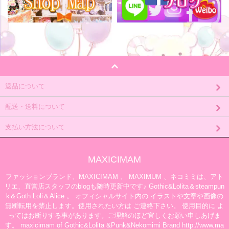
返品について
配送・送料について
支払い方法について
MAXICIMAM
ファッションブランド、MAXICIMAM 、 MAXIMUM 、ネコミミは、アト
リエ、直営店スタッフのblogも随時更新中です♪ Gothic&Lolita＆steampun
k＆Goth Loli＆Alice 。 オフィシャルサイト内の イラストや文章や画像の
無断転用を禁止します。使用されたい方は ご連絡下さい。 使用目的に よ
ってはお断りする事があります。ご理解のほど宜しくお願い申しあげま
す。 maxicimam of Gothic&Lolita &Punk&Nekomimi Brand http://www.ma