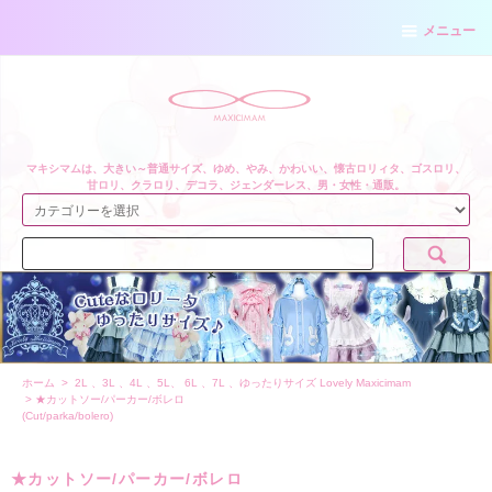
メニュー
マキシマムは、大きい～普通サイズ、ゆめ、やみ、かわいい、懐古ロリィタ、ゴスロリ、
甘ロリ、クラロリ、デコラ、ジェンダーレス、男・女性・通販。
ホーム
>
2L 、3L 、4L 、5L、 6L 、7L 、ゆったりサイズ Lovely Maxicimam
>
★カットソー/パーカー/ボレロ
(Cut/parka/bolero)
★カットソー/パーカー/ボレロ