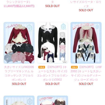
ラシックロリータ）
タ
いサイズロリータ・ロリ
11,800円(税込12,980円)
SOLD OUT
ィタ
SOLD OUT
大きいサイズ LVW2006
【30%OFF】(キ
【30%OFF】 LVW
ラブリーマキシマム ル
ュートな大きいサイズ)
2002 (キュートな大きい
コネッサンス フリルリ
エレガントフリルリボン
サイズ) ジャルディナー
ボンボレロ
ボレロ LV2002
ジュ ローズ ボレロ
SOLD OUT
SOLD OUT
SOLD OUT