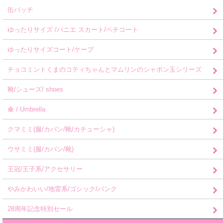
缶バッチ
ゆったりサイズ /パニエ スカート/ペチコート
ゆったりサイズコート/ケープ
チョコミントくまのコティちゃんとマムリンのシャボン玉シリーズ
靴/シューズ/ shoes
傘 / Umbrella
クマミミ(服/カバン/靴/カチューシャ)
ウサミミ(服/カバン/靴)
王冠/王子系/アクセサリー
やみかわいい/地雷系/ゴシック/パンク
28周年記念特別セール