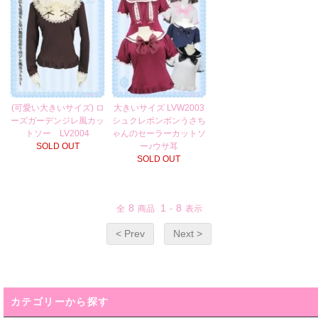
(可愛い大きいサイズ) ロ
大きいサイズ LVW2003
ーズガーデンジレ風カッ
シュクレボンボンうさち
トソー LV2004
ゃんのセーラーカットソ
SOLD OUT
ー♪ウサ耳
SOLD OUT
8
1
8
全
商品
-
表示
< Prev
Next >
カテゴリーから探す