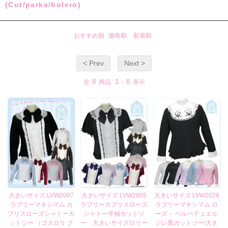
(Cut/parka/bolero)
おすすめ順
価格順
新着順
< Prev
Next >
8
1
8
全
商品
-
表示
大きいサイズ LVW2007
大きいサイズ LVW2005
大きいサイズ LVW2028
ラブリーマキシマム カ
ラブリーカプリスローズ
ラブリーマキシマム ロ
プリスローズシャトーカ
シャトー半袖カットソ
ーズ・ ペルペテュエル
ットソー （ゴスロリ ク
ー 大きいサイズロリー
ジレ風カットソー/大き