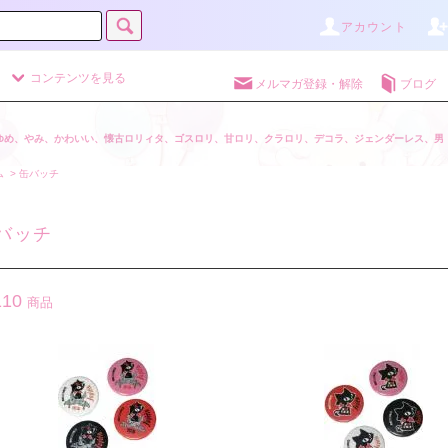
アカウント
コンテンツを見る
メルマガ登録・解除
ブログ
ゆめ、やみ、かわいい、懐古ロリィタ、ゴスロリ、甘ロリ、クラロリ、デコラ、ジェンダーレス、男
ム
>
缶バッチ
バッチ
110
商品