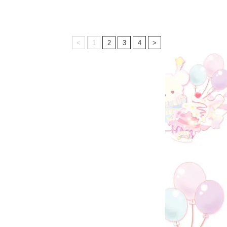
<
1
2
3
4
>