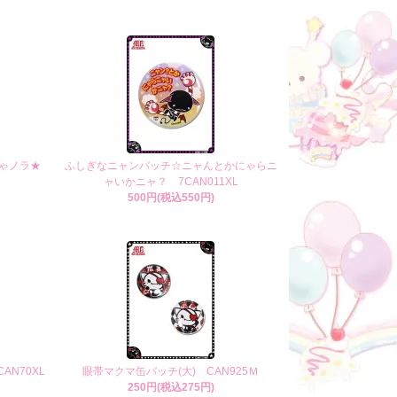
ゃノラ★
ふしぎなニャンバッチ☆ニャんとかにゃらニ
ャいかニャ？ 7CAN011XL
500円(税込550円)
AN70XL
眼帯マクマ缶バッチ(大) CAN925Ｍ
250円(税込275円)