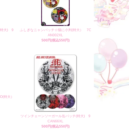
特大) 9
ふしぎなニャンバッチ☆猫に小判(特大） 7C
AN002XL
500円(税込550円)
KO(特大）
ツインチェーンソーガール缶バッチ(特大) 9
CAN66XL
500円(税込550円)