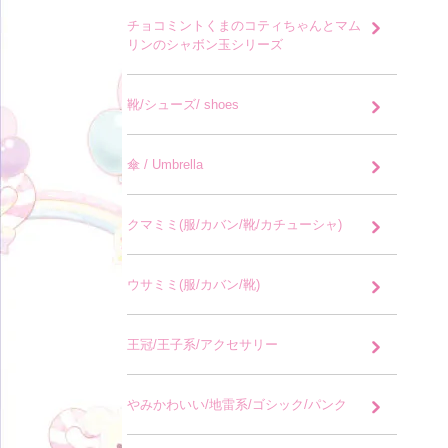
チョコミントくまのコティちゃんとマム
リンのシャボン玉シリーズ
靴/シューズ/ shoes
傘 / Umbrella
クマミミ(服/カバン/靴/カチューシャ)
ウサミミ(服/カバン/靴)
王冠/王子系/アクセサリー
やみかわいい/地雷系/ゴシック/パンク