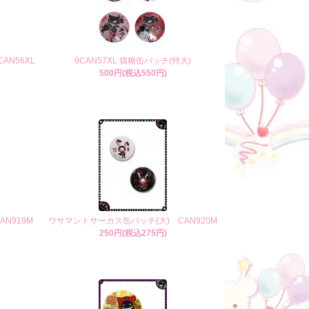
AN56XL
9CAN57XL 猫糖缶バッチ(特大)
500円(税込550円)
N919M
ウサマントサーカス缶バッチ(大) CAN920M
250円(税込275円)