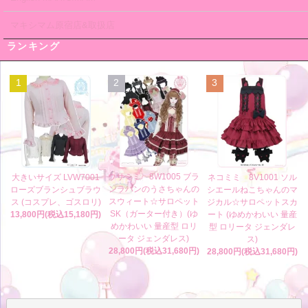
マキシマム原宿店&取扱店
ランキング
1
2
3
ウサミミ 8W1005 ブラ
大きいサイズ LVW7001
ネコミミ 8V1001 ソル
ンラパンのうさちゃんの
ローズブランシュブラウ
シエールねこちゃんのマ
スウィート☆サロペット
ス (コスプレ、ゴスロリ)
ジカル☆サロペットスカ
SK（ガーター付き）(ゆ
13,800円(税込15,180円)
ート (ゆめかわいい 量産
めかわいい 量産型 ロリ
型 ロリータ ジェンダレ
ータ ジェンダレス)
ス)
28,800円(税込31,680円)
28,800円(税込31,680円)