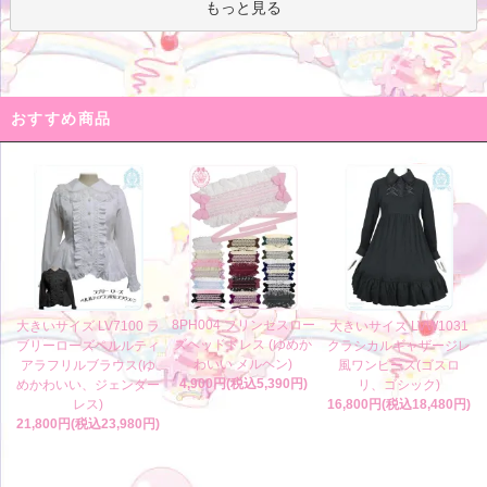
もっと見る
おすすめ商品
8PH004 プリンセスロー
大きいサイズ LV7100 ラ
大きいサイズ LVW1031
ズヘッドドレス (ゆめか
ブリーローズペルルティ
クラシカルギャザージレ
わいい メルヘン)
アラフリルブラウス(ゆ
風ワンピース(ゴスロ
4,900円(税込5,390円)
めかわいい、ジェンダー
リ、ゴシック)
レス)
16,800円(税込18,480円)
21,800円(税込23,980円)