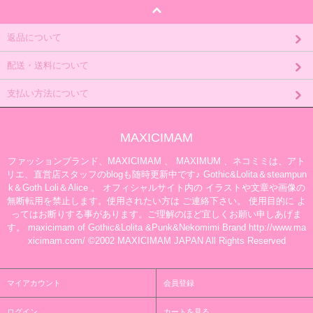
返品について
配送・送料について
支払い方法について
MAXICIMAM
ファッションブランド、MAXICIMAM 、 MAXIMUM 、ネコミミは、アト
リエ、直営店スタッフのblogも随時更新中です♪ Gothic&Lolita＆steampun
k＆Goth Loli＆Alice 。 オフィシャルサイト内の イラストや文章や画像の
無断転用を禁止します。使用されたい方は ご連絡下さい。 使用目的に よ
ってはお断りする事があります。ご理解のほど宜しくお願い申しあげま
す。 maxicimam of Gothic&Lolita &Punk&Nekomimi Brand http://www.ma
xicimam.com/ ©2002 MAXICIMAM JAPAN All Rights Reserved
マイアカウント
会員登録
ログイン
カートを見る