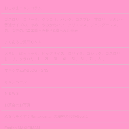
おしゃまニャンコラム
ゴスロリ、ロリータ、クラロリ、パンク、コスプレ、甘ロリ、大きい～
普通サイズの、ゆめ、やみかわいい、クリスマス、ジェンダーレス、
男、女性のパニエ膨らみ長さ&膨らみ比較表
よくあるご質問Ｑ＆Ａ
大きい、ぽっちゃり、ビッグサイズ、ロリィタ、ゴシック、ゴスロリ、
甘ロリ、クラロリ、L、 2L 、3L 、4L 、5L、 6L 、7L 、8L、
マキシマムのBLOG・SNS
キャンペーン
ＮＥＷＳ
お茶会のお写真
乙女心をくすぐるmaxicimamの秘密のお茶会vol.1
English MAXICIMAM