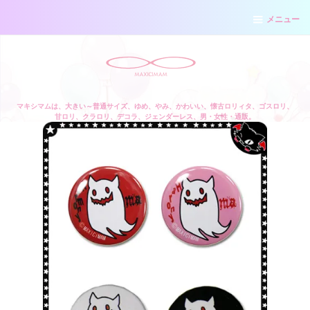
メニュー
マキシマムは、大きい～普通サイズ、ゆめ、やみ、かわいい、懐古ロリィタ、ゴスロリ、
甘ロリ、クラロリ、デコラ、ジェンダーレス、男・女性・通販。