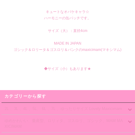
キュートなオバケキャラ☆
ハーモニーの缶バッチです。
サイズ（大）：直径4cm
MADE IN JAPAN
ゴシック＆ロリータ＆ゴスロリ＆パンクのmaxicimam(マキシマム)
◆サイズ（小）もあります★
カテゴリーから探す
2L 、3L 、4L 、5L、 6L 、7L 、ゆったりサイズ Lovely Maxicimam
ゆめかわいい、量産型、ロリィタ、ゴスロリ、ゴシック、MAM MA
XICIMAM