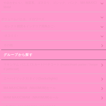
やみかわいい、地雷系、ゴスロリ、ゴシック、パンク、MA MAXICI
MAM
ボリュームパニエ、ドロワーズ
-セレクト雑貨＆インテリア用鳥かご-
-ネコミミ-
その他
グループから探す
マキシマム パニエ /スカート/ペチコート (maxicimam panier / hoope
d petticoat)
ニーハイソックス/タイツ(Socks/tights)
MA MAXICIMAM（MAXIMUM)セール
MAM MAXICIMAM（MAXIMUM)セール