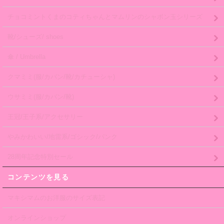
チョコミントくまのコティちゃんとマムリンのシャボン玉シリーズ
靴/シューズ/ shoes
傘 / Umbrella
クマミミ(服/カバン/靴/カチューシャ)
ウサミミ(服/カバン/靴)
王冠/王子系/アクセサリー
やみかわいい/地雷系/ゴシック/パンク
28周年記念特別セール
コンテンツを見る
マキシマムのお洋服のサイズ表記
オンラインショップ