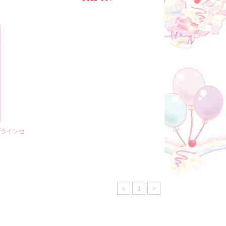
ップラインセ
<
1
>