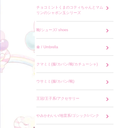
チョコミントくまのコティちゃんとマム
リンのシャボン玉シリーズ
靴/シューズ/ shoes
傘 / Umbrella
クマミミ(服/カバン/靴/カチューシャ)
ウサミミ(服/カバン/靴)
王冠/王子系/アクセサリー
やみかわいい/地雷系/ゴシック/パンク