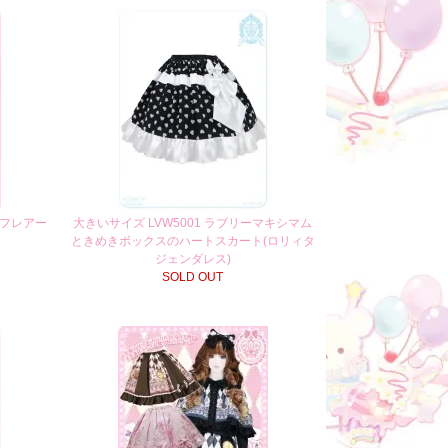
 フレアー
大きいサイズ LVW5001 ラブリーマキシマム
ときめきボックスのハートスカート(ロリィタ
ジェンダレス)
SOLD OUT