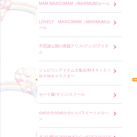
MAM MAXICIMAM（MAXIMUM)セール
LOVELY MAXICIMAM（MAXIMUM)セ
ール
不思議な国の黒猫アリス/グッズ/アイテ
ム
ジュピリンアイテム大集合/MＡＸＩＣＩ
ＭＡＭキャラクター
セーラ服/マリン/スクール
ゆめかわ/ゆめかわいい/スイートメルヘ
ン
ネコ/ 猫/クマ/ウサギ/パンク/ゴスロリ/ゴ