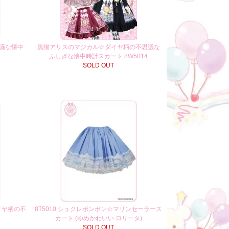
思議な懐中
黒猫アリスのマジカル☆ダイヤ柄の不思議な
ふしぎな懐中時計スカート 8W5014
SOLD OUT
イヤ柄の不
8T5010 シュクレボンボン☆マリンセーラース
カート (ゆめかわいい ロリータ)
SOLD OUT