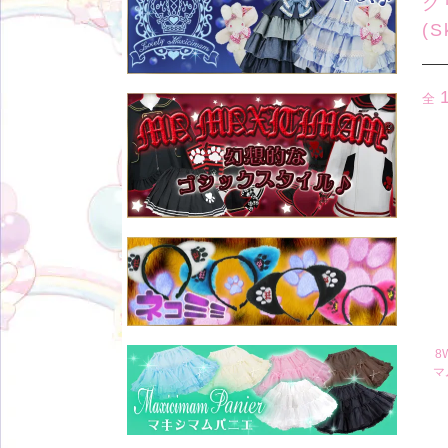
ク
(S
全
8
マ