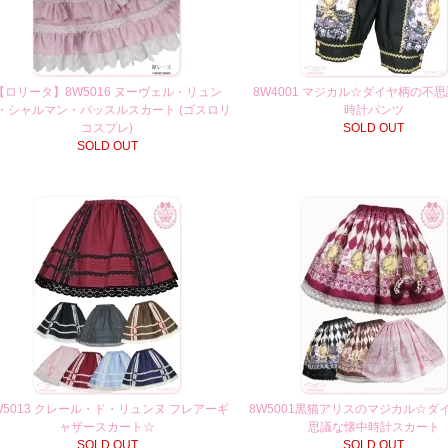
【ロリータ】8W5016 ヌーヴェル・リュン
8W4001 マジカル☆ダイヤ柄の不
・シャルマン・バッスルスカート (ゴスロリ
時計パンツ
コスプレ)
SOLD OUT
SOLD OUT
W5013 クレール・ド・リュンヌ フレアーギ
8W5001黒猫アリスのマジカル☆ダ
ャザースカート☆
思議な懐中時計スカート
SOLD OUT
SOLD OUT