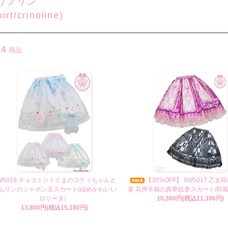
リノリン
kirt/crinoline)
14
商品
W5018 チョコミントくまのコティちゃんと
【30%OFF】 8W5017 乙
ムリンのシャボン玉スカート(ゆめかわいい
宴 花押手箱の真夢絵巻スカート/和
ロリータ）
10,360円(税込11,396円)
13,800円(税込15,180円)