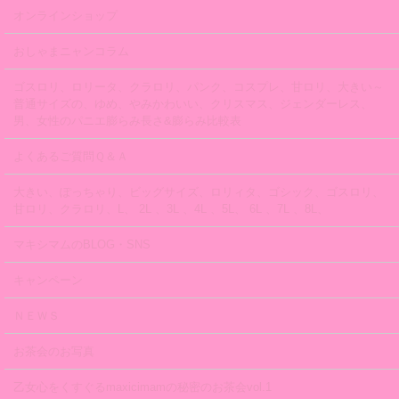
オンラインショップ
おしゃまニャンコラム
ゴスロリ、ロリータ、クラロリ、パンク、コスプレ、甘ロリ、大きい～
普通サイズの、ゆめ、やみかわいい、クリスマス、ジェンダーレス、
男、女性のパニエ膨らみ長さ&膨らみ比較表
よくあるご質問Ｑ＆Ａ
大きい、ぽっちゃり、ビッグサイズ、ロリィタ、ゴシック、ゴスロリ、
甘ロリ、クラロリ、L、 2L 、3L 、4L 、5L、 6L 、7L 、8L、
マキシマムのBLOG・SNS
キャンペーン
ＮＥＷＳ
お茶会のお写真
乙女心をくすぐるmaxicimamの秘密のお茶会vol.1