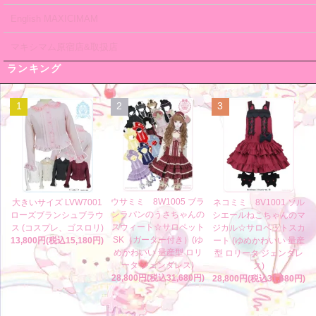
English MAXICIMAM
マキシマム原宿店&取扱店
ランキング
1
2
3
ウサミミ 8W1005 ブラ
大きいサイズ LVW7001
ネコミミ 8V1001 ソル
ンラパンのうさちゃんの
ローズブランシュブラウ
シエールねこちゃんのマ
スウィート☆サロペット
ス (コスプレ、ゴスロリ)
ジカル☆サロペットスカ
SK（ガーター付き）(ゆ
13,800円(税込15,180円)
ート (ゆめかわいい 量産
めかわいい 量産型 ロリ
型 ロリータ ジェンダレ
ータ ジェンダレス)
ス)
28,800円(税込31,680円)
28,800円(税込31,680円)