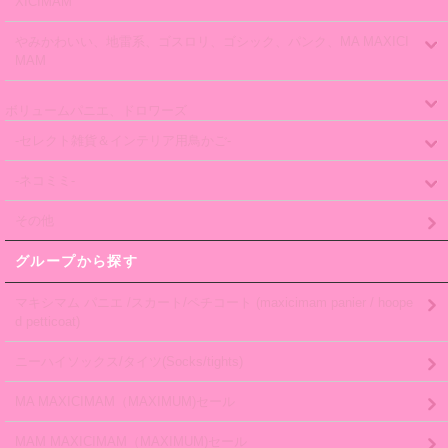
XICIMAM
やみかわいい、地雷系、ゴスロリ、ゴシック、パンク、MA MAXICI
MAM
ボリュームパニエ、ドロワーズ
-セレクト雑貨＆インテリア用鳥かご-
-ネコミミ-
その他
グループから探す
マキシマム パニエ /スカート/ペチコート (maxicimam panier / hoope
d petticoat)
ニーハイソックス/タイツ(Socks/tights)
MA MAXICIMAM（MAXIMUM)セール
MAM MAXICIMAM（MAXIMUM)セール