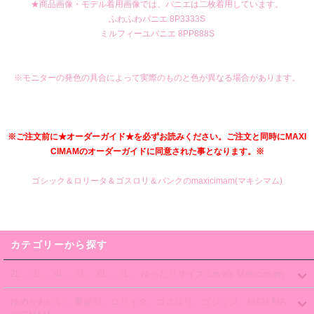
★商品画像・モデル着用画像では、パニエは二枚着用しています。
ふわふわパニエ 8P3333S
ミルフィーユパニエ 8PP888S
※モニターの発色の具合によって実際のものと色が異なる場合があります。
※ご注文前に★オーダーガイド★を必ずお読みください。ご注文と同時にMAXI
CIMAMのオーダーガイドに同意された事となります。※
ゴシック＆ロリータ＆ゴスロリ＆パンクのmaxicimam(マキシマム)
カテゴリーから探す
2L 、3L 、4L 、5L、 6L 、7L 、ゆったりサイズ Lovely Maxicimam
ゆめかわいい、量産型、ロリィタ、ゴスロリ、ゴシック、MAM MA