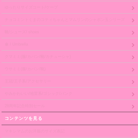
ゆったりサイズコート/ケープ
チョコミントくまのコティちゃんとマムリンのシャボン玉シリーズ
靴/シューズ/ shoes
傘 / Umbrella
クマミミ(服/カバン/靴/カチューシャ)
ウサミミ(服/カバン/靴)
王冠/王子系/アクセサリー
やみかわいい/地雷系/ゴシック/パンク
28周年記念特別セール
コンテンツを見る
マキシマムのお洋服のサイズ表記