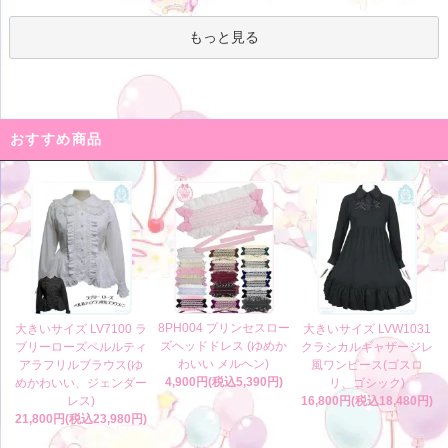
もっと見る
おすすめ商品
8PH004 プリンセスロー
大きいサイズ LV7100 ラ
大きいサイズ LVW1031
ズヘッドドレス (ゆめか
ブリーローズペルルティ
クラシカルギャザージレ
わいい メルヘン)
アラフリルブラウス(ゆ
風ワンピース(ゴスロ
4,900円(税込5,390円)
めかわいい、ジェンダー
リ、ゴシック)
レス)
16,800円(税込18,480円)
21,800円(税込23,980円)