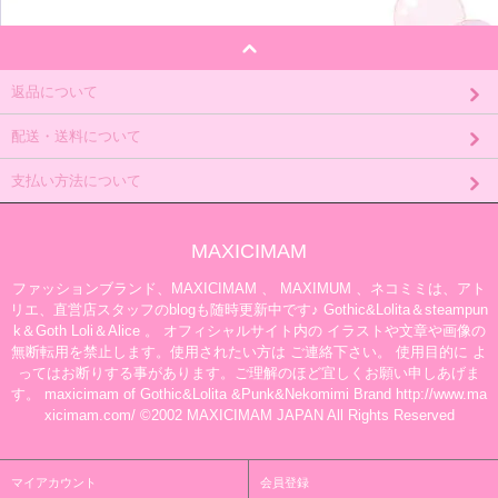
返品について
配送・送料について
支払い方法について
MAXICIMAM
ファッションブランド、MAXICIMAM 、 MAXIMUM 、ネコミミは、アト
リエ、直営店スタッフのblogも随時更新中です♪ Gothic&Lolita＆steampun
k＆Goth Loli＆Alice 。 オフィシャルサイト内の イラストや文章や画像の
無断転用を禁止します。使用されたい方は ご連絡下さい。 使用目的に よ
ってはお断りする事があります。ご理解のほど宜しくお願い申しあげま
す。 maxicimam of Gothic&Lolita &Punk&Nekomimi Brand http://www.ma
xicimam.com/ ©2002 MAXICIMAM JAPAN All Rights Reserved
マイアカウント
会員登録