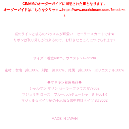
CIMAMのオーダーガイドに同意された事となります。
オーダーガイドはこちらをクリック→https://www.maxicimam.com/?mode=s
k
裾のラインと後ろのバッスルが可愛い、セーラースカートです★
リボンは取り外しが出来るので、お好きなところにつけられます♪
サイズ：着丈48cm、ウエスト60～95cm
素材：表地 綿100%、別地 綿100%、付属 綿100% ポリエステル100%
◆マネキン着用商品◆
シャルマン マリン セーラーブラウス 8V7002
マジョリテ ローズ フルールカチューシャ 8TH001R
マジカル☆ダイヤ柄の不思議な懐中時計タイツ 8US002
MADE IN JAPAN