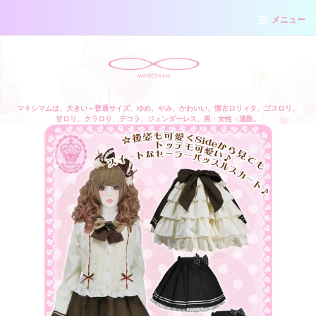
メニュー
マキシマムは、大きい～普通サイズ、ゆめ、やみ、かわいい、懐古ロリィタ、ゴスロリ、
甘ロリ、クラロリ、デコラ、ジェンダーレス、男・女性・通販。