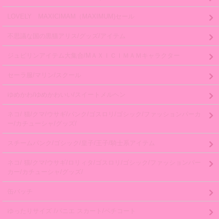
LOVELY MAXICIMAM（MAXIMUM)セール
不思議な国の黒猫アリス/グッズ/アイテム
ジュピリンアイテム大集合/MＡＸＩＣＩＭＡＭキャラクター
セーラ服/マリン/スクール
ゆめかわ/ゆめかわいい/スイートメルヘン
ネコ/ 猫/クマ/ウサギ/パンク/ゴスロリ/ゴシック/ファッションパーカ
ー/カチューシャ/グッズ/
スチームパンク/ゴシック/皇子/王子/騎士系アイテム
ネコ/ 猫/クマ/ウサギ/ロリィタ/ゴスロリ/ゴシック/ファッションパー
カー/カチューシャ/グッズ/
缶バッチ
ゆったりサイズ /パニエ スカート/ペチコート