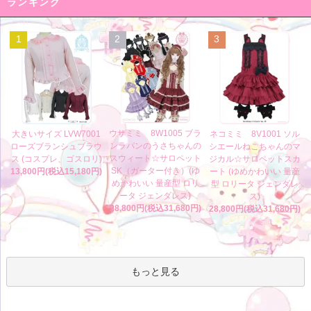
ランキング
1
2
3
ウサミミ 8W1005 ブラ
大きいサイズ LVW7001
ネコミミ 8V1001 ソル
ンラパンのうさちゃんの
ローズブランシュブラウ
シエールねこちゃんのマ
スウィート☆サロペット
ス (コスプレ、ゴスロリ)
ジカル☆サロペットスカ
SK（ガーター付き）(ゆ
13,800円(税込15,180円)
ート (ゆめかわいい 量産
めかわいい 量産型 ロリ
型 ロリータ ジェンダレ
ータ ジェンダレス)
ス)
28,800円(税込31,680円)
28,800円(税込31,680円)
もっと見る