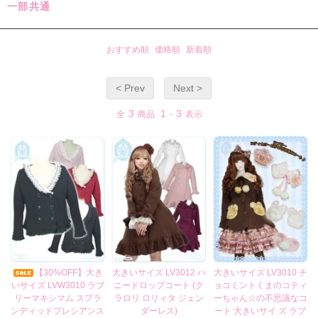
一部共通
おすすめ順
価格順
新着順
< Prev
Next >
3
1
3
全
商品
-
表示
【30%OFF】大き
大きいサイズ LV3012 ハ
大きいサイズ LV3010 チ
いサイズ LVW3010 ラブ
ニードロップコート (ク
ョコミントくまのコティ
リーマキシマム スプラ
ラロリ ロリィタ ジェン
ーちゃん☆の不思議なコ
ンディッドプレシアンス
ダーレス)
ート 大きいサイ ズ ラブ