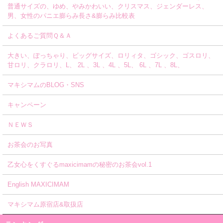
普通サイズの、ゆめ、やみかわいい、クリスマス、ジェンダーレス、
男、女性のパニエ膨らみ長さ&膨らみ比較表
よくあるご質問Ｑ＆Ａ
大きい、ぽっちゃり、ビッグサイズ、ロリィタ、ゴシック、ゴスロリ、
甘ロリ、クラロリ、L、 2L 、3L 、4L 、5L、 6L 、7L 、8L、
マキシマムのBLOG・SNS
キャンペーン
ＮＥＷＳ
お茶会のお写真
乙女心をくすぐるmaxicimamの秘密のお茶会vol.1
English MAXICIMAM
マキシマム原宿店&取扱店