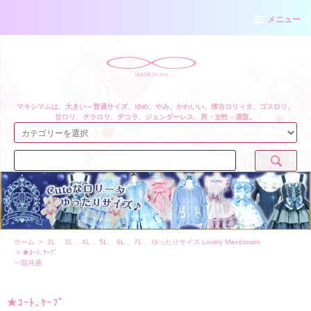
メニュー
マキシマムは、大きい～普通サイズ、ゆめ、やみ、かわいい、懐古ロリィタ、ゴスロリ、
甘ロリ、クラロリ、デコラ、ジェンダーレス、男・女性・通販。
ホーム
>
2L 、3L 、4L 、5L、 6L 、7L 、ゆったりサイズ Lovely Maxicimam
>
★ｺｰﾄ､ｹｰﾌﾟ
一部共通
★ｺｰﾄ､ｹｰﾌﾟ