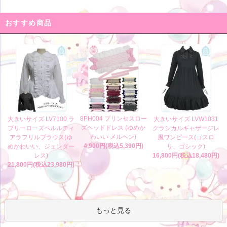
おすすめ商品
8PH004 プリンセスロー
大きいサイズ LV7100 ラ
大きいサイズ LVW1031
ズヘッドドレス (ゆめか
ブリーローズペルルティ
クラシカルギャザージレ
わいい メルヘン)
アラフリルブラウス(ゆ
風ワンピース(ゴスロ
4,900円(税込5,390円)
めかわいい、ジェンダー
リ、ゴシック)
レス)
16,800円(税込18,480円)
21,800円(税込23,980円)
もっと見る