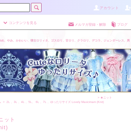
アカウント
コンテンツを見る
メルマガ登録・解除
ブログ
ゆめ、やみ、かわいい、懐古ロリィタ、ゴスロリ、甘ロリ、クラロリ、デコラ、ジェンダーレス、男
>
★ニット
ム
>
2L 、3L 、4L 、5L、 6L 、7L 、ゆったりサイズ Lovely Maxicimam
(Knit)
ニット
nit)