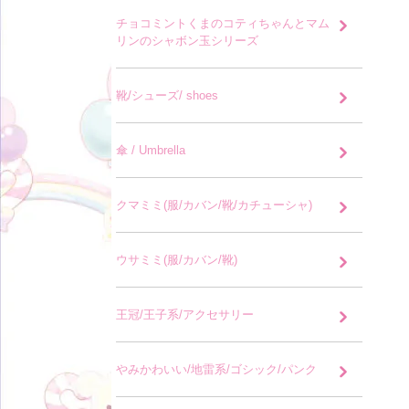
チョコミントくまのコティちゃんとマム
リンのシャボン玉シリーズ
靴/シューズ/ shoes
傘 / Umbrella
クマミミ(服/カバン/靴/カチューシャ)
ウサミミ(服/カバン/靴)
王冠/王子系/アクセサリー
やみかわいい/地雷系/ゴシック/パンク