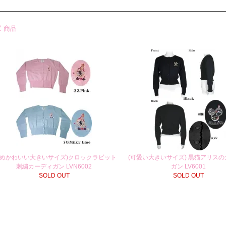
2
商品
ゆめかわいい大きいサイズ)クロックラビット
(可愛い大きいサイズ) 黒猫アリス
刺繍カーディガン LVN6002
ガン LV6001
SOLD OUT
SOLD OUT