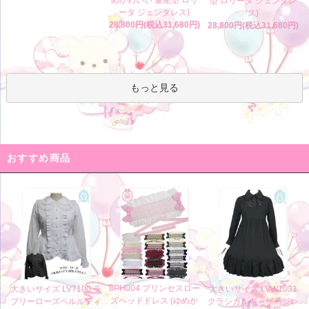
めかわいい 量産型 ロリ
型 ロリータ ジェンダレ
ータ ジェンダレス)
ス)
28,800円(税込31,680円)
28,800円(税込31,680円)
もっと見る
おすすめ商品
8PH004 プリンセスロー
大きいサイズ LV7100 ラ
大きいサイズ LVW1031
ズヘッドドレス (ゆめか
ブリーローズペルルティ
クラシカルギャザージレ