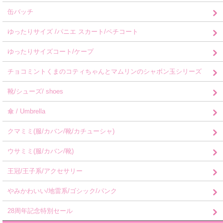
缶バッチ
ゆったりサイズ /パニエ スカート/ペチコート
ゆったりサイズコート/ケープ
チョコミントくまのコティちゃんとマムリンのシャボン玉シリーズ
靴/シューズ/ shoes
傘 / Umbrella
クマミミ(服/カバン/靴/カチューシャ)
ウサミミ(服/カバン/靴)
王冠/王子系/アクセサリー
やみかわいい/地雷系/ゴシック/パンク
28周年記念特別セール