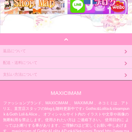
返品について
配送・送料について
支払い方法について
MAXICIMAM
ファッションブランド、MAXICIMAM 、 MAXIMUM 、ネコミミは、アト
リエ、直営店スタッフのblogも随時更新中です♪ Gothic&Lolita＆steampun
k＆Goth Loli＆Alice 。 オフィシャルサイト内の イラストや文章や画像の
無断転用を禁止します。使用されたい方は ご連絡下さい。 使用目的に よ
ってはお断りする事があります。ご理解のほど宜しくお願い申しあげま
す。 maxicimam of Gothic&Lolita &Punk&Nekomimi Brand http://www.ma