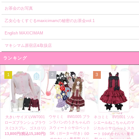
お茶会のお写真
乙女心をくすぐるmaxicimamの秘密のお茶会vol.1
English MAXICIMAM
マキシマム原宿店&取扱店
ランキング
1
2
3
ウサミミ 8W1005 ブラ
大きいサイズ LVW7001
ネコミミ 8V1001 ソル
ンラパンのうさちゃんの
ローズブランシュブラウ
シエールねこちゃんのマ
スウィート☆サロペット
ス (コスプレ、ゴスロリ)
ジカル☆サロペットスカ
SK（ガーター付き）(ゆ
13,800円(税込15,180円)
ート (ゆめかわいい 量産