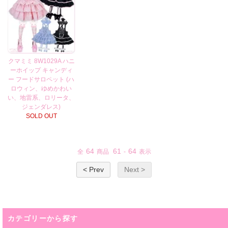
クマミミ 8W1029A ハニ
ーホイップ キャンディ
ー フードサロペット (ハ
ロウィン、ゆめかわい
い、地雷系、ロリータ、
ジェンダレス)
SOLD OUT
64
61
64
全
商品
-
表示
< Prev
Next >
カテゴリーから探す