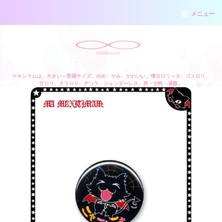
メニュー
マキシマムは、大きい～普通サイズ、ゆめ、やみ、かわいい、懐古ロリィタ、ゴスロリ、
甘ロリ、クラロリ、デコラ、ジェンダーレス、男・女性・通販。