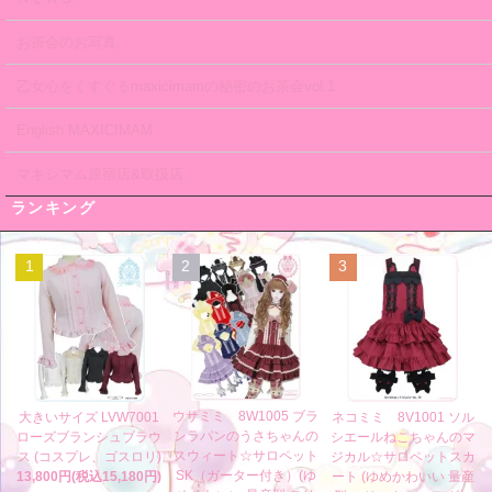
お茶会のお写真
乙女心をくすぐるmaxicimamの秘密のお茶会vol.1
English MAXICIMAM
マキシマム原宿店&取扱店
ランキング
1
2
3
ウサミミ 8W1005 ブラ
大きいサイズ LVW7001
ネコミミ 8V1001 ソル
ンラパンのうさちゃんの
ローズブランシュブラウ
シエールねこちゃんのマ
スウィート☆サロペット
ス (コスプレ、ゴスロリ)
ジカル☆サロペットスカ
SK（ガーター付き）(ゆ
13,800円(税込15,180円)
ート (ゆめかわいい 量産