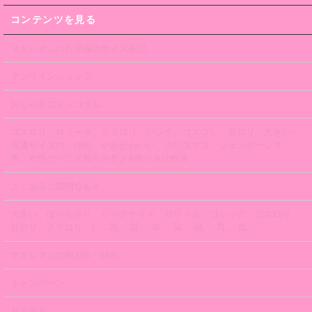
コンテンツを見る
マキシマムのお洋服のサイズ表記
オンラインショップ
おしゃまニャンコラム
ゴスロリ、ロリータ、クラロリ、パンク、コスプレ、甘ロリ、大きい～
普通サイズの、ゆめ、やみかわいい、クリスマス、ジェンダーレス、
男、女性のパニエ膨らみ長さ&膨らみ比較表
よくあるご質問Ｑ＆Ａ
大きい、ぽっちゃり、ビッグサイズ、ロリィタ、ゴシック、ゴスロリ、
甘ロリ、クラロリ、L、 2L 、3L 、4L 、5L、 6L 、7L 、8L、
マキシマムのBLOG・SNS
キャンペーン
ＮＥＷＳ