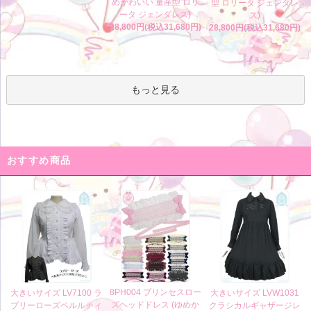
めかわいい 量産型 ロリ
型 ロリータ ジェンダレ
ータ ジェンダレス)
ス)
28,800円(税込31,680円)
28,800円(税込31,680円)
もっと見る
おすすめ商品
8PH004 プリンセスロー
大きいサイズ LV7100 ラ
大きいサイズ LVW1031
ズヘッドドレス (ゆめか
ブリーローズペルルティ
クラシカルギャザージレ