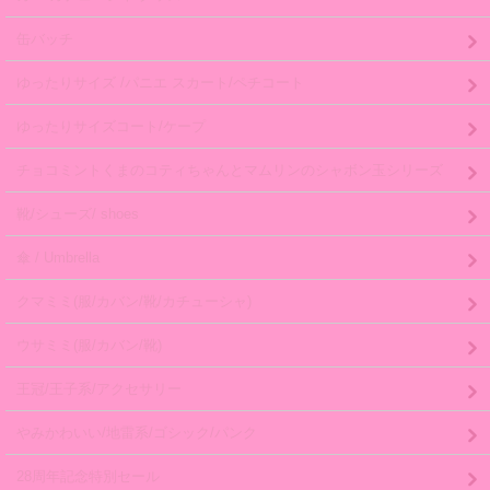
缶バッチ
ゆったりサイズ /パニエ スカート/ペチコート
ゆったりサイズコート/ケープ
チョコミントくまのコティちゃんとマムリンのシャボン玉シリーズ
靴/シューズ/ shoes
傘 / Umbrella
クマミミ(服/カバン/靴/カチューシャ)
ウサミミ(服/カバン/靴)
王冠/王子系/アクセサリー
やみかわいい/地雷系/ゴシック/パンク
28周年記念特別セール