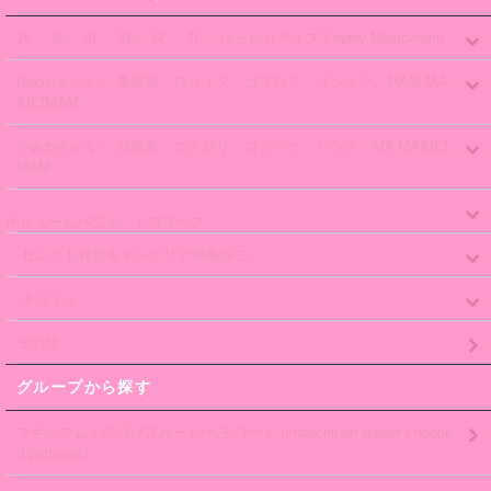
2L 、3L 、4L 、5L、 6L 、7L 、ゆったりサイズ Lovely Maxicimam
ゆめかわいい、量産型、ロリィタ、ゴスロリ、ゴシック、MAM MA
XICIMAM
やみかわいい、地雷系、ゴスロリ、ゴシック、パンク、MA MAXICI
MAM
ボリュームパニエ、ドロワーズ
-セレクト雑貨＆インテリア用鳥かご-
-ネコミミ-
その他
グループから探す
マキシマム パニエ /スカート/ペチコート (maxicimam panier / hoope
d petticoat)