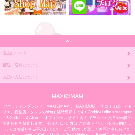
返品について
配送・送料について
支払い方法について
MAXICIMAM
ファッションブランド、MAXICIMAM 、 MAXIMUM 、ネコミミは、アト
リエ、直営店スタッフのblogも随時更新中です♪ Gothic&Lolita＆steampun
k＆Goth Loli＆Alice 。 オフィシャルサイト内の イラストや文章や画像の
無断転用を禁止します。使用されたい方は ご連絡下さい。 使用目的に よ
ってはお断りする事があります。ご理解のほど宜しくお願い申しあげま
す。 maxicimam of Gothic&Lolita &Punk&Nekomimi Brand http://www.ma