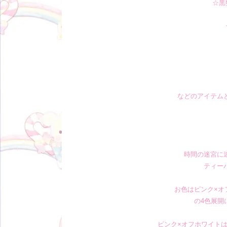
☆
黒
などのアイテム
時間の迷宮に
ティー
お色はピンク×オ
の4色展開
ピンク×オフホワイト