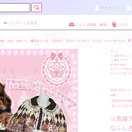
アカウント
コンテンツを見る
メルマガ登録・解除
ブログ
ゆめ、やみ、かわいい、懐古ロリィタ、ゴスロリ、甘ロリ、クラロリ、デコラ、ジェンダーレス、男
ホーム
>
ゆめかわいい、
>
★ｺｰﾄ､ｹｰﾌﾟ
(Coat cape)
ホーム
>
ゆめか
ホーム
>
ゆった
ゆめかわいい
AM
ゆめかわ/ゆ
ゆったりサイ
☆黒猫
なふしぎ