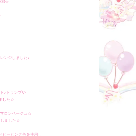
03
☆
☆
レンジしました♪
ト♪トランプや
ました☆
×マロンベージュ☆
作しました☆
ベビーピンク色を使用し