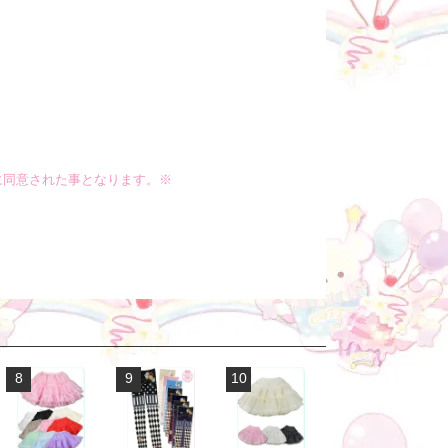
に同意された事となります。※
8
9
10