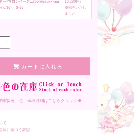
ドー×マロンベージュ(bordeaux×mar
16,280円)
-no.36)__S-36__
※完売いたし
ました
カートに入れる
在庫状況、色、値段詳細はこちらクリック◆
いて
引法に基づく表記