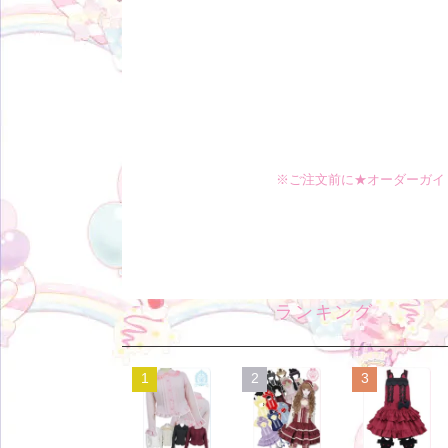
※ご注文前に★オーダーガイ
ランキング
1
2
3