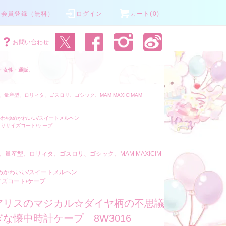
会員登録（無料）
ログイン
カート(0)
お問い合わせ
・女性・通販。
量産型、ロリィタ、ゴスロリ、ゴシック、MAM MAXICIMAM
わ/ゆめかわいい/スイートメルヘン
りサイズコート/ケープ
、量産型、ロリィタ、ゴスロリ、ゴシック、MAM MAXICIM
めかわいい/スイートメルヘン
ズコート/ケープ
アリスのマジカル☆ダイヤ柄の不思議
な懐中時計ケープ 8W3016