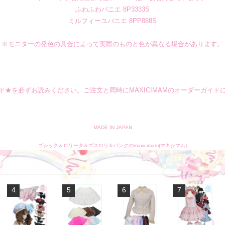
ふわふわパニエ 8P3333S
ミルフィーユパニエ 8PP888S
※モニターの発色の具合によって実際のものと色が異なる場合があります。
ド★を必ずお読みください。ご注文と同時にMAXICIMAMのオーダーガイド
MADE IN JAPAN
ゴシック＆ロリータ＆ゴスロリ＆パンクのmaxicimam(マキシマム)
4
5
6
7