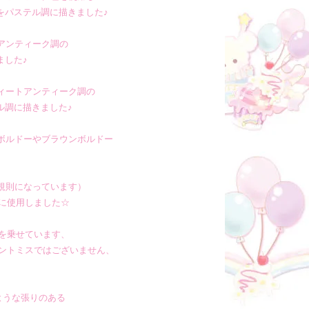
をパステル調に描きました♪
アンティーク調の
ました♪
ィートアンティーク調の
ル調に描きました♪
ボルドーやブラウンボルドー
規則になっています）
に使用しました☆
を乗せています、
ントミスではございません、
ような張りのある