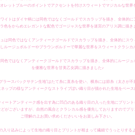
オレットブルーのポイントでアクセントを付けスウィートでマジカルな世界
ホワイトはダイヤ柄には同色ではなくゴールドでスカラップを描き、全体的に
ラ色をからめエレガントな配色でゴージャスな世界を迷宮のアリス調に描き
ジュは同色ではなくアンティークゴールドでスカラップを描き、全体的にスウ
しルージュボルドーやブラウンボルドーで華麗な世界をスウィートクラシカ
は同色ではなくアンティークゴールドでスカラップを描き、全体的にルージュ
を優雅な世界を甘美乙女調に描きました♪
ングラースバックサテン生地”はたて糸に直糸を使い、横糸には節糸（太さが不
にネップの様なアンティークなストライプぽい織り目が描かれた生地をベース
ウィートアンティーク感を出す為に凹凸のある織り目の入った生地にプリント
などがございますが、自然の風合とクラシカル感を優先しておりますのでプリ
ご理解の上お買い求めくださいいをお楽しみ下さい。
の入り込みによって生地の織り目とプリントが相まって繊細でうっとりする