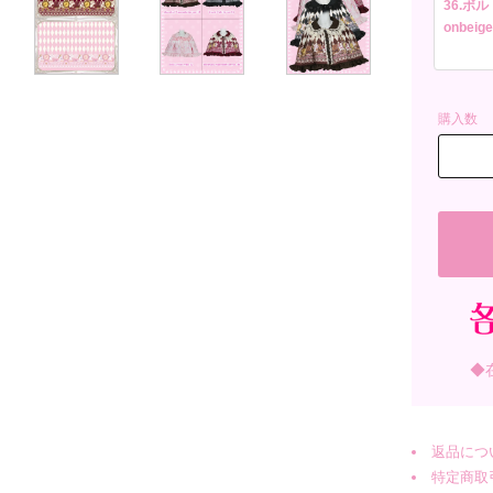
36.ボル
onbeige
購入数
◆
返品につ
特定商取