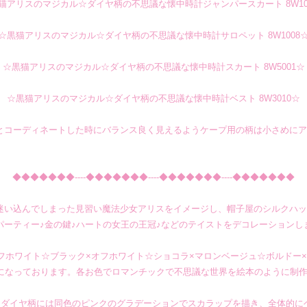
猫アリスのマジカル☆ダイヤ柄の不思議な懐中時計ジャンパースカート 8W10
☆黒猫アリスのマジカル☆ダイヤ柄の不思議な懐中時計サロペット 8W1008
☆黒猫アリスのマジカル☆ダイヤ柄の不思議な懐中時計スカート 8W5001☆
☆黒猫アリスのマジカル☆ダイヤ柄の不思議な懐中時計ベスト 8W3010☆
とコーディネートした時にバランス良く見えるようケープ用の柄は小さめにア
◆◆◆◆◆◆◆----◆◆◆◆◆◆◆----◆◆◆◆◆◆◆----◆◆◆◆◆◆◆
迷い込んでしまった見習い魔法少女アリスをイメージし、帽子屋のシルクハッ
パーティー♪金の鍵♪ハートの女王の王冠♪などのテイストをデコレーションし
フホワイト☆ブラック×オフホワイト☆ショコラ×マロンベージュ☆ボルドー
になっております。各お色でロマンチックで不思議な世界を絵本のように制
はダイヤ柄には同色のピンクのグラデーションでスカラップを描き、全体的に