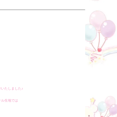
♪
作いたしました♪
ナル生地では