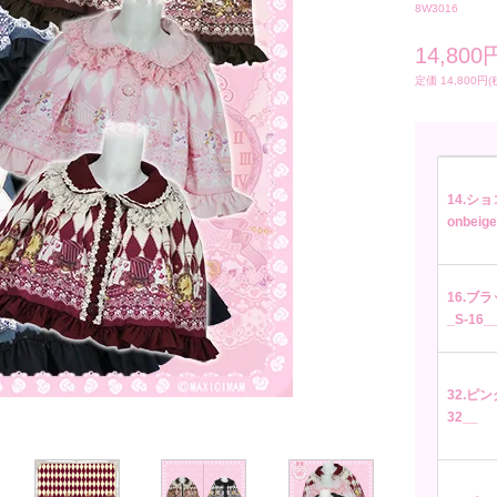
8W3016
14,800
定価 14,800円(
14.ショ
onbeige
16.ブラッ
_S-16_
32.ピンク
32__