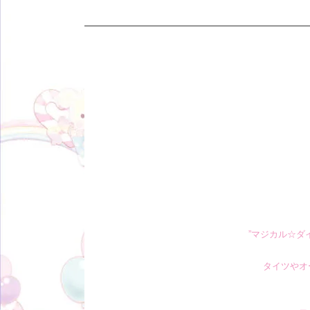
”
マジカル☆ダ
タイツやオ