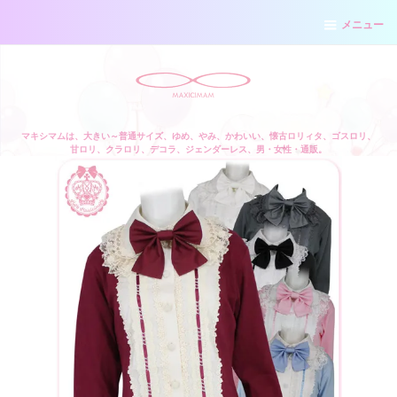
メニュー
マキシマムは、大きい～普通サイズ、ゆめ、やみ、かわいい、懐古ロリィタ、ゴスロリ、
甘ロリ、クラロリ、デコラ、ジェンダーレス、男・女性・通販。