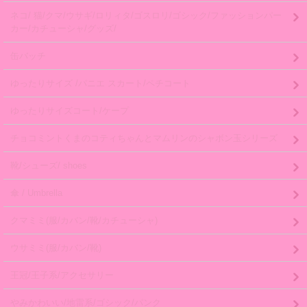
ネコ/ 猫/クマ/ウサギ/ロリィタ/ゴスロリ/ゴシック/ファッションパー
カー/カチューシャ/グッズ/
缶バッチ
ゆったりサイズ /パニエ スカート/ペチコート
ゆったりサイズコート/ケープ
チョコミントくまのコティちゃんとマムリンのシャボン玉シリーズ
靴/シューズ/ shoes
傘 / Umbrella
クマミミ(服/カバン/靴/カチューシャ)
ウサミミ(服/カバン/靴)
王冠/王子系/アクセサリー
やみかわいい/地雷系/ゴシック/パンク