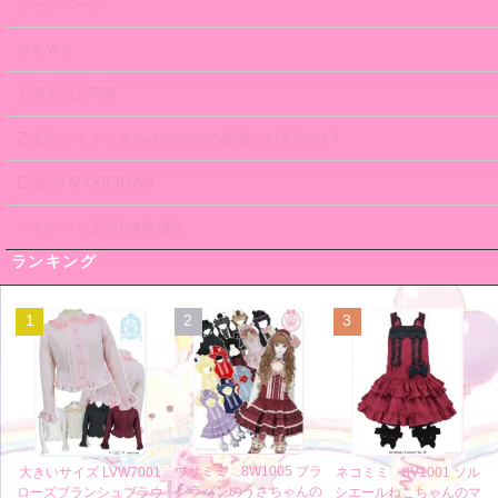
キャンペーン
ＮＥＷＳ
お茶会のお写真
乙女心をくすぐるmaxicimamの秘密のお茶会vol.1
English MAXICIMAM
マキシマム原宿店&取扱店
ランキング
1
2
3
ウサミミ 8W1005 ブラ
大きいサイズ LVW7001
ネコミミ 8V1001 ソル
ンラパンのうさちゃんの
ローズブランシュブラウ
シエールねこちゃんのマ