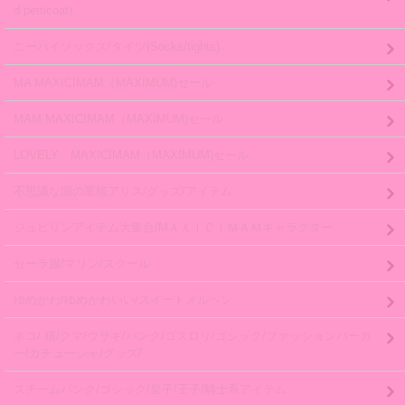
d petticoat)
ニーハイソックス/タイツ(Socks/tights)
MA MAXICIMAM（MAXIMUM)セール
MAM MAXICIMAM（MAXIMUM)セール
LOVELY MAXICIMAM（MAXIMUM)セール
不思議な国の黒猫アリス/グッズ/アイテム
ジュピリンアイテム大集合/MＡＸＩＣＩＭＡＭキャラクター
セーラ服/マリン/スクール
ゆめかわ/ゆめかわいい/スイートメルヘン
ネコ/ 猫/クマ/ウサギ/パンク/ゴスロリ/ゴシック/ファッションパーカ
ー/カチューシャ/グッズ/
スチームパンク/ゴシック/皇子/王子/騎士系アイテム