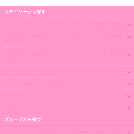
カテゴリーから探す
2L 、3L 、4L 、5L、 6L 、7L 、ゆったりサイズ Lovely Maxicimam
ゆめかわいい、量産型、ロリィタ、ゴスロリ、ゴシック、MAM MA
XICIMAM
やみかわいい、地雷系、ゴスロリ、ゴシック、パンク、MA MAXICI
MAM
ボリュームパニエ、ドロワーズ
-セレクト雑貨＆インテリア用鳥かご-
-ネコミミ-
その他
グループから探す
マキシマム パニエ /スカート/ペチコート (maxicimam panier / hoope