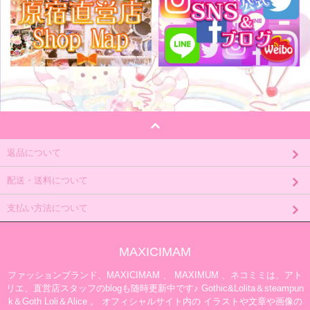
返品について
配送・送料について
支払い方法について
MAXICIMAM
ファッションブランド、MAXICIMAM 、 MAXIMUM 、ネコミミは、アト
リエ、直営店スタッフのblogも随時更新中です♪ Gothic&Lolita＆steampun
k＆Goth Loli＆Alice 。 オフィシャルサイト内の イラストや文章や画像の