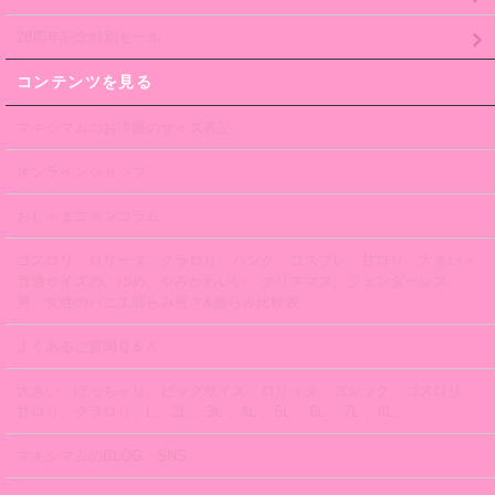
28周年記念特別セール
コンテンツを見る
マキシマムのお洋服のサイズ表記
オンラインショップ
おしゃまニャンコラム
ゴスロリ、ロリータ、クラロリ、パンク、コスプレ、甘ロリ、大きい～
普通サイズの、ゆめ、やみかわいい、クリスマス、ジェンダーレス、
男、女性のパニエ膨らみ長さ&膨らみ比較表
よくあるご質問Ｑ＆Ａ
大きい、ぽっちゃり、ビッグサイズ、ロリィタ、ゴシック、ゴスロリ、
甘ロリ、クラロリ、L、 2L 、3L 、4L 、5L、 6L 、7L 、8L、
マキシマムのBLOG・SNS