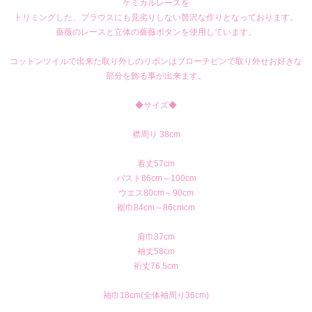
ケミカルレースを
トリミングした、ブラウスにも見劣りしない贅沢な作りとなっております。
薔薇のレースと立体の薔薇ボタンを使用しています。
コットンツイルで出来た取り外しのリボンはブローチピンで取り外せお好きな
部分を飾る事が出来ます。
◆サイズ◆
襟周り 38cm
着丈57cm
バスト86cm～100cm
ウエス80cm～90cm
裾巾84cm～86cmcm
肩巾37cm
袖丈58cm
裄丈76.5cm
袖巾18cm(全体袖周り36cm)