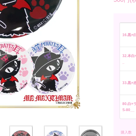
16.黒×白
32.本白×
_
33.黒×赤
80.白×ラ
S-80__
購入数