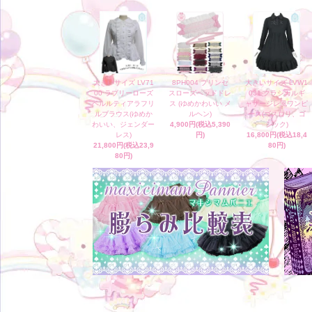
大きいサイズ LV71
8PH004 プリンセ
大きいサイズ LVW1
00 ラブリーローズ
スローズヘッドドレ
031 クラシカルギ
ペルルティアラフリ
ス (ゆめかわいい メ
ャザージレ風ワンピ
ルブラウス(ゆめか
ルヘン)
ース(ゴスロリ、ゴ
わいい、ジェンダー
4,900円(税込5,390
シック)
レス)
円)
16,800円(税込18,4
21,800円(税込23,9
80円)
80円)