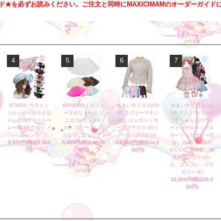
ド★を必ずお読みください。ご注文と同時にMAXICIMAMのオーダーガイド
4
5
6
7
8TH001 ウサミミ
8PP888Sミルフィ
大きいサイズ LV70
大きいサイズ LV10
ソルシエールうさち
ーユボリューム パ
03 ラブリーマキシ
29 ブランラパンの
ゃんのスウィートベ
ニエ (ジェンダレ
マム エレガントロ
うさちゃんのスウィ
レー帽 (クラロリ メ
ス、 ロリータ、ゴ
ーズブラウス (ロリ
ート・サロペットス
ルヘン )
スロリ、ゴシック )
ータ、ゴスロリ)
カート（ガーター付
8,500円(税込9,350
9,800円(税込10,78
12,800円(税込14,0
き）(ゆめ、やみか
円)
0円)
80円)
わいい、量産型、地
雷系、ジェンダレ
ス、コスプレ、クラ
ロリータ)
32,800円(税込36,0
80円)