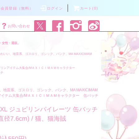
会員登録（無料）
ログイン
カート(0)
お問い合わせ
・女性・通販。
わいい、地雷系、ゴスロリ、ゴシック、パンク、MA MAXICIMAM
ピリンアイテム大集合/MＡＸＩＣＩＭＡＭキャラクター
ッチ
地雷系、ゴスロリ、ゴシック、パンク、MA MAXICIMAM
アイテム大集合/MＡＸＩＣＩＭＡＭキャラクター
缶バッチ
77XL ジュピリンパイレーツ 缶バッチ
径7.6cm) / 猫、猫海賊
税込550円)