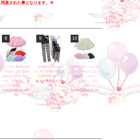
に同意された事となります。※
8
9
10
シンプル 8PP003S
8US002 マジカル
8PP010S シュクル
マカロンパニエ(ゆ
☆ダイヤ柄の不思議
ティェールパニエ
めかわいい、 ロリ
な懐中時計タイツ
(地雷系、 ロリー
ータ、ゴスロリ、量
3,800円(税込4,180
タ、ゴスロリ、ゴシ
産型)
円)
ック)
5,900円(税込6,490
9,800円(税込10,78
円)
0円)