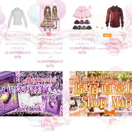
大きいサイズ LV70
8W1008 黒猫アリ
8W5005 マジカル
シャツ壱号
08sジュリエンヌブ
スのマジカル☆ダイ
フルートマリオネッ
5D7001
ラウス(ゴスロリ、
ヤ柄の不思議な懐中
トスカート
7,560円(税込8,316
クラロリ)
時計サロペット (ゆ
17,800円(税込19,5
円)
12,300円(税込13,5
めかわいい メルヘ
80円)
30円)
ン)
21,800円(税込23,9
80円)