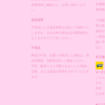
定価商
保護者様ご確認の上、お買い求めくださ
送料無
い。
返品送料
※宅配
受け取
不良品による返品送料は当社にて負担いた
補償が
しますが、それ以外の場合はお客様負担と
い理由
なりますのでご了承ください。
誠に申
ほど、
不良品
商品の不良、品違いが発生した場合は、商
佐川急
品到着後、1週間以内にご連絡ください。
不良、配送ミスと判断されましたら迅速に
交換、または返品の処理をさせていただき
■※運
ます。
こちら
ます。
何卒、
げます
■佐川