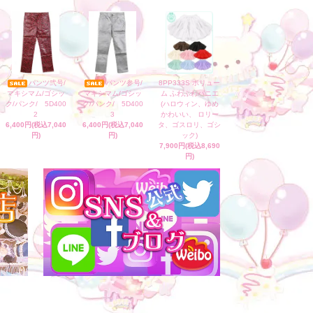
パンツ弐号/
パンツ参号/
8PP333S ボリュー
マキシマム/ゴシッ
マキシマム/ゴシッ
ム ふわふわパニエ
ク/パンク/ 5D400
ク/パンク/ 5D400
(ハロウィン、ゆめ
2
3
かわいい、 ロリー
6,400円(税込7,040
6,400円(税込7,040
タ、ゴスロリ、ゴシ
円)
円)
ック)
7,900円(税込8,690
円)