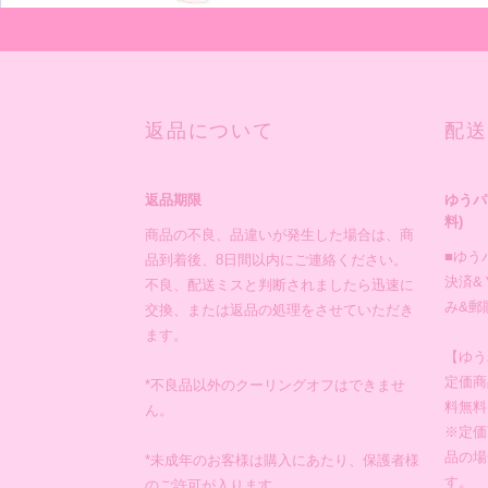
返品について
配送
返品期限
ゆうパ
料)
商品の不良、品違いが発生した場合は、商
■ゆう
品到着後、8日間以内にご連絡ください。
決済&
不良、配送ミスと判断されましたら迅速に
み&郵
交換、または返品の処理をさせていただき
ます。
【ゆう
定価商
*不良品以外のクーリングオフはできませ
料無料
ん。
※定価
品の場
*未成年のお客様は購入にあたり、保護者様
す。
のご許可が入ります。