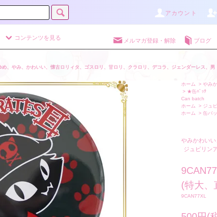
アカウント
コンテンツを見る
メルマガ登録・解除
ブログ
ゆめ、やみ、かわいい、懐古ロリィタ、ゴスロリ、甘ロリ、クラロリ、デコラ、ジェンダーレス、男
ホーム
>
やみか
>
★缶ﾊﾞｯﾁ
Can batch
ホーム
>
ジュ
ホーム
>
缶バ
やみかわいい、
ジュピリン
9CAN
(特大、直
9CAN77XL
500円(