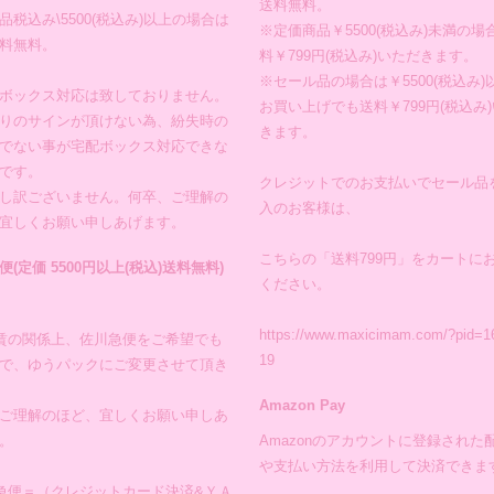
送料無料。
品税込み\5500(税込み)以上の場合は
※定価商品￥5500(税込み)未満の場
料無料。
料￥799円(税込み)いただきます。
※セール品の場合は￥5500(税込み)
ボックス対応は致しておりません。
お買い上げでも送料￥799円(税込み
りのサインが頂けない為、紛失時の
きます。
でない事が宅配ボックス対応できな
です。
クレジットでのお支払いでセール品
し訳ございません。何卒、ご理解の
入のお客様は、
宜しくお願い申しあげます。
こちらの「送料799円」をカートに
便(定価 5500円以上(税込)送料無料)
ください。
https://www.maxicimam.com/?pid=1
賃の関係上、佐川急便をご希望でも
19
で、ゆうパックにご変更させて頂き
Amazon Pay
ご理解のほど、宜しくお願い申しあ
。
Amazonのアカウントに登録された
や支払い方法を利用して決済できま
急便＝（クレジットカード決済&ＹＡ