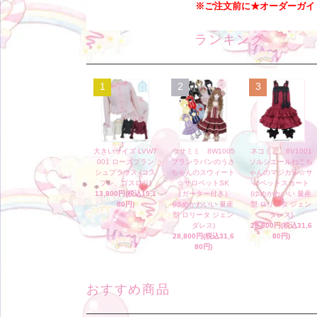
※ご注文前に★オーダーガイ
ランキング
1
2
3
大きいサイズ LVW7
ウサミミ 8W1005
ネコミミ 8V1001
001 ローズブラン
ブランラパンのうさ
ソルシエールねこち
シュブラウス (コス
ちゃんのスウィート
ゃんのマジカル☆サ
プレ、ゴスロリ)
☆サロペットSK
ロペットスカート
13,800円(税込15,1
（ガーター付き）
(ゆめかわいい 量産
80円)
(ゆめかわいい 量産
型 ロリータ ジェン
型 ロリータ ジェン
ダレス)
ダレス)
28,800円(税込31,6
28,800円(税込31,6
80円)
80円)
おすすめ商品