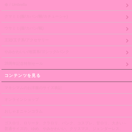
傘 / Umbrella
クマミミ(服/カバン/靴/カチューシャ)
ウサミミ(服/カバン/靴)
王冠/王子系/アクセサリー
やみかわいい/地雷系/ゴシック/パンク
28周年記念特別セール
コンテンツを見る
マキシマムのお洋服のサイズ表記
オンラインショップ
おしゃまニャンコラム
ゴスロリ、ロリータ、クラロリ、パンク、コスプレ、甘ロリ、大きい～
普通サイズの、ゆめ、やみかわいい、クリスマス、ジェンダーレス、