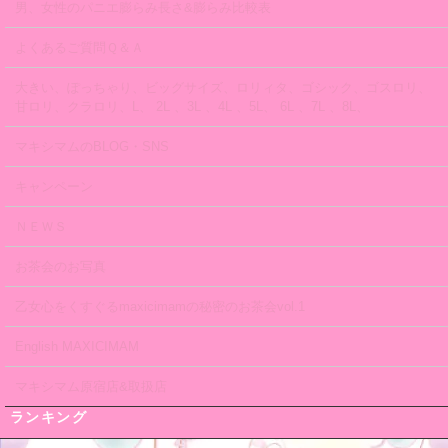
男、女性のパニエ膨らみ長さ&膨らみ比較表
よくあるご質問Ｑ＆Ａ
大きい、ぽっちゃり、ビッグサイズ、ロリィタ、ゴシック、ゴスロリ、
甘ロリ、クラロリ、L、 2L 、3L 、4L 、5L、 6L 、7L 、8L、
マキシマムのBLOG・SNS
キャンペーン
ＮＥＷＳ
お茶会のお写真
乙女心をくすぐるmaxicimamの秘密のお茶会vol.1
English MAXICIMAM
マキシマム原宿店&取扱店
ランキング