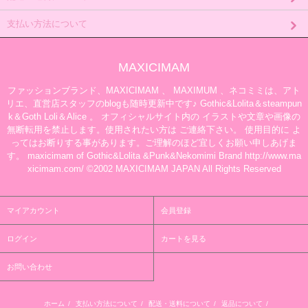
支払い方法について
MAXICIMAM
ファッションブランド、MAXICIMAM 、 MAXIMUM 、ネコミミは、アト
リエ、直営店スタッフのblogも随時更新中です♪ Gothic&Lolita＆steampun
k＆Goth Loli＆Alice 。 オフィシャルサイト内の イラストや文章や画像の
無断転用を禁止します。使用されたい方は ご連絡下さい。 使用目的に よ
ってはお断りする事があります。ご理解のほど宜しくお願い申しあげま
す。 maxicimam of Gothic&Lolita &Punk&Nekomimi Brand http://www.ma
xicimam.com/ ©2002 MAXICIMAM JAPAN All Rights Reserved
マイアカウント
会員登録
ログイン
カートを見る
お問い合わせ
ホーム
/
支払い方法について
/
配送・送料について
/
返品について
/