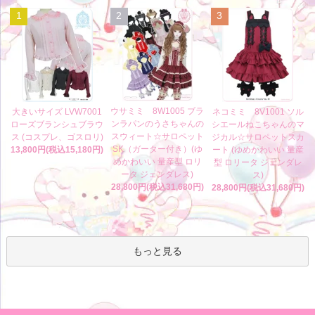
1
2
3
ウサミミ 8W1005 ブラ
大きいサイズ LVW7001
ネコミミ 8V1001 ソル
ンラパンのうさちゃんの
ローズブランシュブラウ
シエールねこちゃんのマ
スウィート☆サロペット
ス (コスプレ、ゴスロリ)
ジカル☆サロペットスカ
SK（ガーター付き）(ゆ
13,800円(税込15,180円)
ート (ゆめかわいい 量産
めかわいい 量産型 ロリ
型 ロリータ ジェンダレ
ータ ジェンダレス)
ス)
28,800円(税込31,680円)
28,800円(税込31,680円)
もっと見る