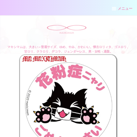
メニュー
マキシマムは、大きい～普通サイズ、ゆめ、やみ、かわいい、懐古ロリィタ、ゴスロリ、
甘ロリ、クラロリ、デコラ、ジェンダーレス、男・女性・通販。