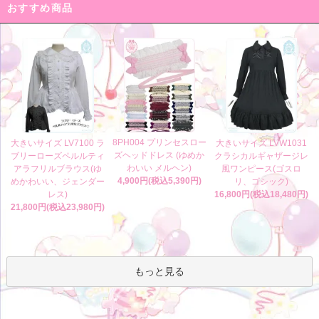
おすすめ商品
8PH004 プリンセスロー
大きいサイズ LV7100 ラ
大きいサイズ LVW1031
ズヘッドドレス (ゆめか
ブリーローズペルルティ
クラシカルギャザージレ
わいい メルヘン)
アラフリルブラウス(ゆ
風ワンピース(ゴスロ
4,900円(税込5,390円)
めかわいい、ジェンダー
リ、ゴシック)
レス)
16,800円(税込18,480円)
21,800円(税込23,980円)
もっと見る