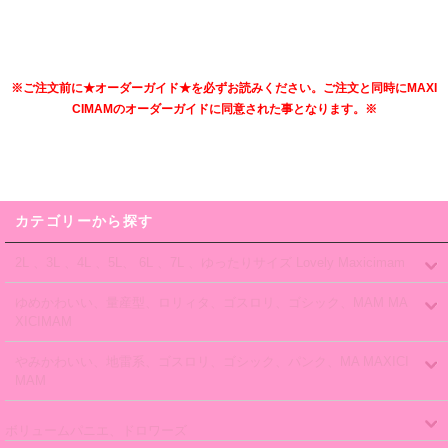
※ご注文前に★オーダーガイド★を必ずお読みください。ご注文と同時にMAXI
CIMAMのオーダーガイドに同意された事となります。※
カテゴリーから探す
2L 、3L 、4L 、5L、 6L 、7L 、ゆったりサイズ Lovely Maxicimam
ゆめかわいい、量産型、ロリィタ、ゴスロリ、ゴシック、MAM MA
XICIMAM
やみかわいい、地雷系、ゴスロリ、ゴシック、パンク、MA MAXICI
MAM
ボリュームパニエ、ドロワーズ