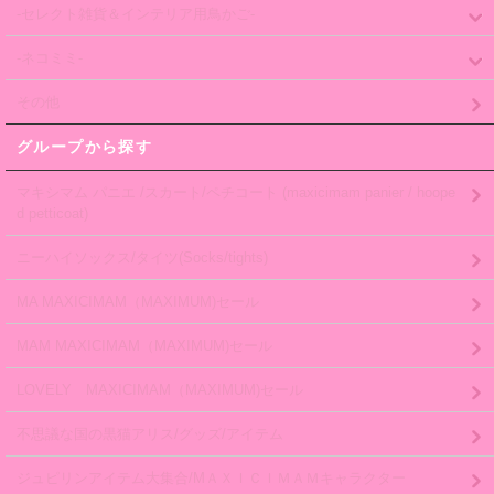
-セレクト雑貨＆インテリア用鳥かご-
-ネコミミ-
その他
グループから探す
マキシマム パニエ /スカート/ペチコート (maxicimam panier / hoope
d petticoat)
ニーハイソックス/タイツ(Socks/tights)
MA MAXICIMAM（MAXIMUM)セール
MAM MAXICIMAM（MAXIMUM)セール
LOVELY MAXICIMAM（MAXIMUM)セール
不思議な国の黒猫アリス/グッズ/アイテム
ジュピリンアイテム大集合/MＡＸＩＣＩＭＡＭキャラクター