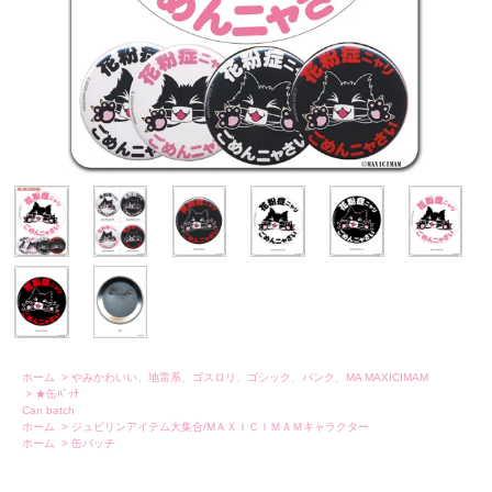
ホーム
>
やみかわいい、地雷系、ゴスロリ、ゴシック、パンク、MA MAXICIMAM
>
★缶ﾊﾞｯﾁ
Can batch
ホーム
>
ジュピリンアイテム大集合/MＡＸＩＣＩＭＡＭキャラクター
ホーム
>
缶バッチ