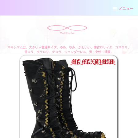
メニュー
マキシマムは、大きい～普通サイズ、ゆめ、やみ、かわいい、懐古ロリィタ、ゴスロリ、
甘ロリ、クラロリ、デコラ、ジェンダーレス、男・女性・通販。