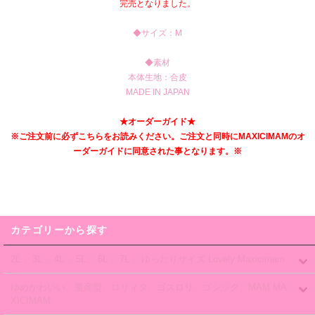
完売となりました。
◆サイズ：M
◆素材
本体生地：合皮
MADE IN JAPAN
★オーダーガイド★
※ご注文前に必ずこちらをお読みください。ご注文と同時にMAXICIMAMのオ
ーダーガイドに同意された事となります。※
カテゴリーから探す
2L 、3L 、4L 、5L、 6L 、7L 、ゆったりサイズ Lovely Maxicimam
ゆめかわいい、量産型、ロリィタ、ゴスロリ、ゴシック、MAM MA
XICIMAM