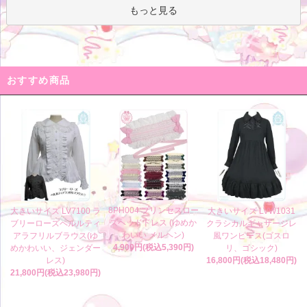
もっと見る
おすすめ商品
8PH004 プリンセスロー
大きいサイズ LV7100 ラ
大きいサイズ LVW1031
ズヘッドドレス (ゆめか
ブリーローズペルルティ
クラシカルギャザージレ
わいい メルヘン)
アラフリルブラウス(ゆ
風ワンピース(ゴスロ
4,900円(税込5,390円)
めかわいい、ジェンダー
リ、ゴシック)
レス)
16,800円(税込18,480円)
21,800円(税込23,980円)