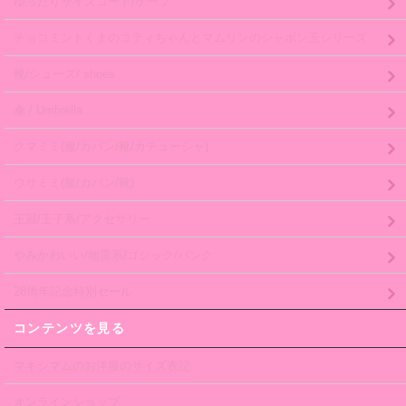
ゆったりサイズコート/ケープ
チョコミントくまのコティちゃんとマムリンのシャボン玉シリーズ
靴/シューズ/ shoes
傘 / Umbrella
クマミミ(服/カバン/靴/カチューシャ)
ウサミミ(服/カバン/靴)
王冠/王子系/アクセサリー
やみかわいい/地雷系/ゴシック/パンク
28周年記念特別セール
コンテンツを見る
マキシマムのお洋服のサイズ表記
オンラインショップ