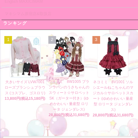
English MAXICIMAM
マキシマム原宿店&取扱店
ランキング
1
2
3
ウサミミ 8W1005 ブラ
大きいサイズ LVW7001
ネコミミ 8V1001 ソル
ンラパンのうさちゃんの
ローズブランシュブラウ
シエールねこちゃんのマ
スウィート☆サロペット
ス (コスプレ、ゴスロリ)
ジカル☆サロペットスカ
SK（ガーター付き）(ゆ
13,800円(税込15,180円)
ート (ゆめかわいい 量産
めかわいい 量産型 ロリ
型 ロリータ ジェンダレ
ータ ジェンダレス)
ス)
28,800円(税込31,680円)
28,800円(税込31,680円)