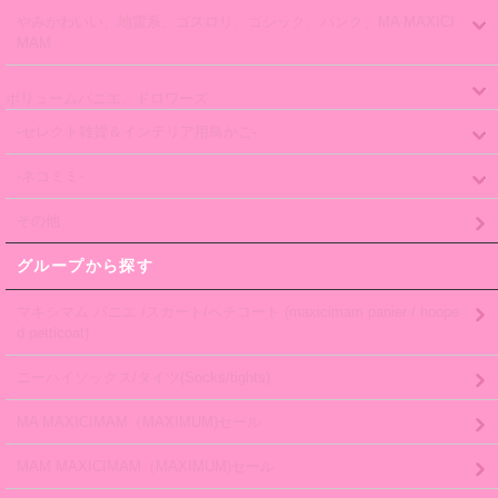
やみかわいい、地雷系、ゴスロリ、ゴシック、パンク、MA MAXICI
MAM
ボリュームパニエ、ドロワーズ
-セレクト雑貨＆インテリア用鳥かご-
-ネコミミ-
その他
グループから探す
マキシマム パニエ /スカート/ペチコート (maxicimam panier / hoope
d petticoat)
ニーハイソックス/タイツ(Socks/tights)
MA MAXICIMAM（MAXIMUM)セール
MAM MAXICIMAM（MAXIMUM)セール