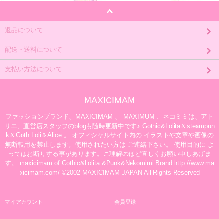
返品について
配送・送料について
支払い方法について
MAXICIMAM
ファッションブランド、MAXICIMAM 、 MAXIMUM 、ネコミミは、アト
リエ、直営店スタッフのblogも随時更新中です♪ Gothic&Lolita＆steampun
k＆Goth Loli＆Alice 。 オフィシャルサイト内の イラストや文章や画像の
無断転用を禁止します。使用されたい方は ご連絡下さい。 使用目的に よ
ってはお断りする事があります。ご理解のほど宜しくお願い申しあげま
す。 maxicimam of Gothic&Lolita &Punk&Nekomimi Brand http://www.ma
xicimam.com/ ©2002 MAXICIMAM JAPAN All Rights Reserved
マイアカウント
会員登録