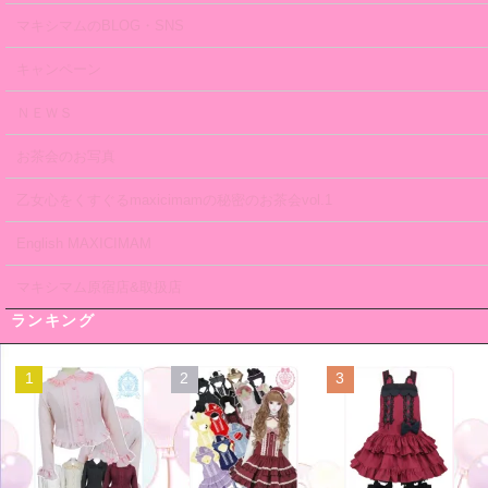
マキシマムのBLOG・SNS
キャンペーン
ＮＥＷＳ
お茶会のお写真
乙女心をくすぐるmaxicimamの秘密のお茶会vol.1
English MAXICIMAM
マキシマム原宿店&取扱店
ランキング
1
2
3