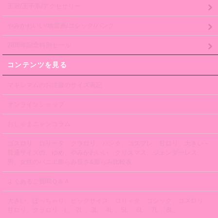
王冠/王子系/アクセサリー
やみかわいい/地雷系/ゴシック/パンク
28周年記念特別セール
コンテンツを見る
マキシマムのお洋服のサイズ表記
オンラインショップ
おしゃまニャンコラム
ゴスロリ、ロリータ、クラロリ、パンク、コスプレ、甘ロリ、大きい～
普通サイズの、ゆめ、やみかわいい、クリスマス、ジェンダーレス、
男、女性のパニエ膨らみ長さ&膨らみ比較表
よくあるご質問Ｑ＆Ａ
大きい、ぽっちゃり、ビッグサイズ、ロリィタ、ゴシック、ゴスロリ、
甘ロリ、クラロリ、L、 2L 、3L 、4L 、5L、 6L 、7L 、8L、