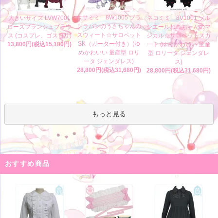
ウサミミ 8W1005 ブラ
大きいサイズ LVW7001
ネコミミ 8V1001 ソル
ンラパンのうさちゃんの
ローズブランシュブラウ
シエールねこちゃんのマ
スウィート☆サロペット
ス (コスプレ、ゴスロリ)
ジカル☆サロペットスカ
SK（ガーター付き）(ゆ
13,800円(税込15,180円)
ート (ゆめかわいい 量産
めかわいい 量産型 ロリ
型 ロリータ ジェンダレ
ータ ジェンダレス)
ス)
28,800円(税込31,680円)
28,800円(税込31,680円)
もっと見る
おすすめ商品