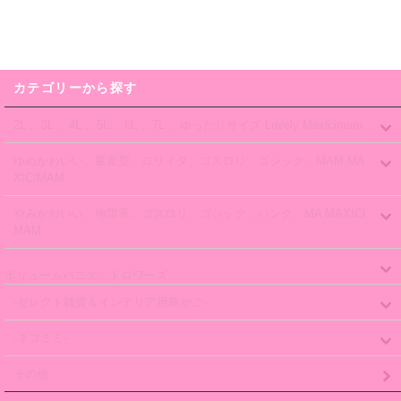
カテゴリーから探す
2L 、3L 、4L 、5L、 6L 、7L 、ゆったりサイズ Lovely Maxicimam
ゆめかわいい、量産型、ロリィタ、ゴスロリ、ゴシック、MAM MA
XICIMAM
やみかわいい、地雷系、ゴスロリ、ゴシック、パンク、MA MAXICI
MAM
ボリュームパニエ、ドロワーズ
-セレクト雑貨＆インテリア用鳥かご-
-ネコミミ-
その他