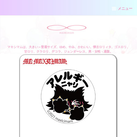
メニュー
マキシマムは、大きい～普通サイズ、ゆめ、やみ、かわいい、懐古ロリィタ、ゴスロリ、
甘ロリ、クラロリ、デコラ、ジェンダーレス、男・女性・通販。