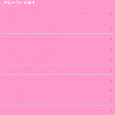
グループから探す
マキシマム パニエ /スカート/ペチコート (maxicimam panier / hoope
d petticoat)
ニーハイソックス/タイツ(Socks/tights)
MA MAXICIMAM（MAXIMUM)セール
MAM MAXICIMAM（MAXIMUM)セール
LOVELY MAXICIMAM（MAXIMUM)セール
不思議な国の黒猫アリス/グッズ/アイテム
ジュピリンアイテム大集合/MＡＸＩＣＩＭＡＭキャラクター
セーラ服/マリン/スクール
ゆめかわ/ゆめかわいい/スイートメルヘン
ネコ/ 猫/クマ/ウサギ/パンク/ゴスロリ/ゴシック/ファッションパーカ