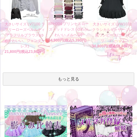
8PH004 プリンセスロー
大きいサイズ LV7100 ラ
大きいサイズ LVW1031
ズヘッドドレス (ゆめか
ブリーローズペルルティ
クラシカルギャザージレ
わいい メルヘン)
アラフリルブラウス(ゆ
風ワンピース(ゴスロ
4,900円(税込5,390円)
めかわいい、ジェンダー
リ、ゴシック)
レス)
16,800円(税込18,480円)
21,800円(税込23,980円)
もっと見る