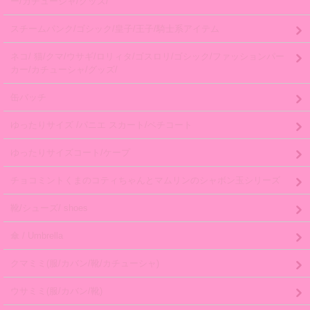
ー/カチューシャ/グッズ/
スチームパンク/ゴシック/皇子/王子/騎士系アイテム
ネコ/ 猫/クマ/ウサギ/ロリィタ/ゴスロリ/ゴシック/ファッションパー
カー/カチューシャ/グッズ/
缶バッチ
ゆったりサイズ /パニエ スカート/ペチコート
ゆったりサイズコート/ケープ
チョコミントくまのコティちゃんとマムリンのシャボン玉シリーズ
靴/シューズ/ shoes
傘 / Umbrella
クマミミ(服/カバン/靴/カチューシャ)
ウサミミ(服/カバン/靴)