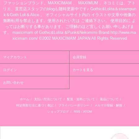
ファッションブランド、MAXICIMAM 、 MAXIMUM 、ネコミミは、アト
リエ、直営店スタッフのblogも随時更新中です♪ Gothic&Lolita＆steampun
k＆Goth Loli＆Alice 。 オフィシャルサイト内の イラストや文章や画像の
無断転用を禁止します。使用されたい方は ご連絡下さい。 使用目的に よ
ってはお断りする事があります。ご理解のほど宜しくお願い申しあげま
す。 maxicimam of Gothic&Lolita &Punk&Nekomimi Brand http://www.ma
xicimam.com/ ©2002 MAXICIMAM JAPAN All Rights Reserved
マイアカウント
会員登録
ログイン
カートを見る
お問い合わせ
ホーム
/
支払い方法について
/
配送・送料について
/
返品について
/
特定商取引法に基づく表記
/
プライバシーポリシー
/
メルマガ登録・解除
/
ショップブログ
/
RSS
/
ATOM