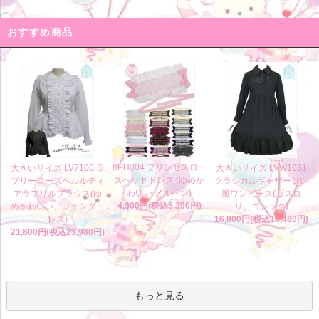
おすすめ商品
8PH004 プリンセスロー
大きいサイズ LV7100 ラ
大きいサイズ LVW1031
ズヘッドドレス (ゆめか
ブリーローズペルルティ
クラシカルギャザージレ
わいい メルヘン)
アラフリルブラウス(ゆ
風ワンピース(ゴスロ
4,900円(税込5,390円)
めかわいい、ジェンダー
リ、ゴシック)
レス)
16,800円(税込18,480円)
21,800円(税込23,980円)
もっと見る