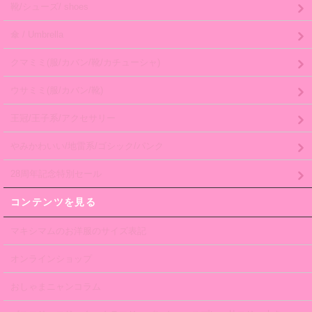
靴/シューズ/ shoes
傘 / Umbrella
クマミミ(服/カバン/靴/カチューシャ)
ウサミミ(服/カバン/靴)
王冠/王子系/アクセサリー
やみかわいい/地雷系/ゴシック/パンク
28周年記念特別セール
コンテンツを見る
マキシマムのお洋服のサイズ表記
オンラインショップ
おしゃまニャンコラム