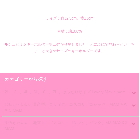
サイズ：縦12.5cm、横11cm
素材：綿100%
◆ジュピリンキーホルダー第二弾が登場しました！ふにふにでやわらかい、ち
ょっと大きめサイズのキーホルダーです。
カテゴリーから探す
2L 、3L 、4L 、5L、 6L 、7L 、ゆったりサイズ Lovely Maxicimam
ゆめかわいい、量産型、ロリィタ、ゴスロリ、ゴシック、MAM MA
XICIMAM
やみかわいい、地雷系、ゴスロリ、ゴシック、パンク、MA MAXICI
MAM