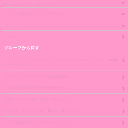
ボリュームパニエ、ドロワーズ
-セレクト雑貨＆インテリア用鳥かご-
-ネコミミ-
その他
グループから探す
マキシマム パニエ /スカート/ペチコート (maxicimam panier / hoope
d petticoat)
ニーハイソックス/タイツ(Socks/tights)
MA MAXICIMAM（MAXIMUM)セール
MAM MAXICIMAM（MAXIMUM)セール
LOVELY MAXICIMAM（MAXIMUM)セール
不思議な国の黒猫アリス/グッズ/アイテム