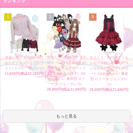
ランキング
1
2
3
ウサミミ 8W1005 ブラ
大きいサイズ LVW7001
ネコミミ 8V1001 ソル
ンラパンのうさちゃんの
ローズブランシュブラウ
シエールねこちゃんのマ
スウィート☆サロペット
ス (コスプレ、ゴスロリ)
ジカル☆サロペットスカ
SK（ガーター付き）(ゆ
13,800円(税込15,180円)
ート (ゆめかわいい 量産
めかわいい 量産型 ロリ
型 ロリータ ジェンダレ
ータ ジェンダレス)
ス)
28,800円(税込31,680円)
28,800円(税込31,680円)
もっと見る