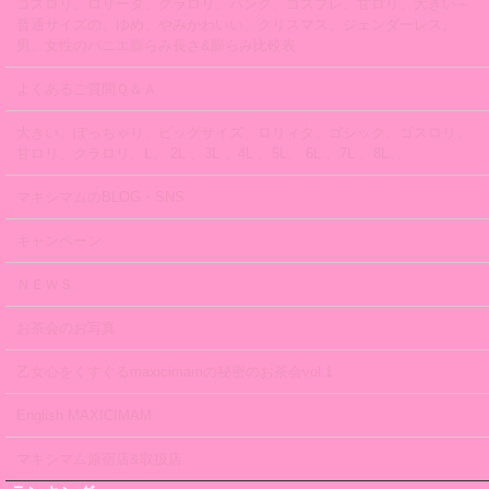
ゴスロリ、ロリータ、クラロリ、パンク、コスプレ、甘ロリ、大きい～
普通サイズの、ゆめ、やみかわいい、クリスマス、ジェンダーレス、
男、女性のパニエ膨らみ長さ&膨らみ比較表
よくあるご質問Ｑ＆Ａ
大きい、ぽっちゃり、ビッグサイズ、ロリィタ、ゴシック、ゴスロリ、
甘ロリ、クラロリ、L、 2L 、3L 、4L 、5L、 6L 、7L 、8L、
マキシマムのBLOG・SNS
キャンペーン
ＮＥＷＳ
お茶会のお写真
乙女心をくすぐるmaxicimamの秘密のお茶会vol.1
English MAXICIMAM
マキシマム原宿店&取扱店