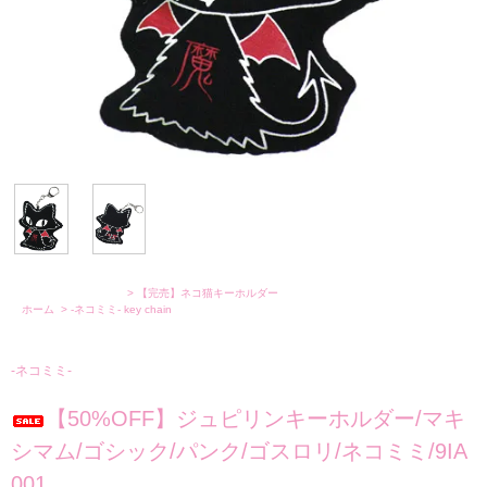
>
【完売】ネコ猫キーホルダー
ホーム
>
-ネコミミ-
key chain
-ネコミミ-
【50%OFF】ジュピリンキーホルダー/マキ
シマム/ゴシック/パンク/ゴスロリ/ネコミミ/9IA
001