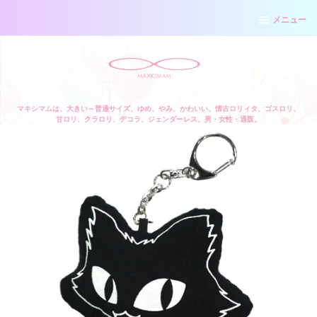
メニュー
マキシマムは、大きい～普通サイズ、ゆめ、やみ、かわいい、懐古ロリィタ、ゴスロリ、
甘ロリ、クラロリ、デコラ、ジェンダーレス、男・女性・通販。