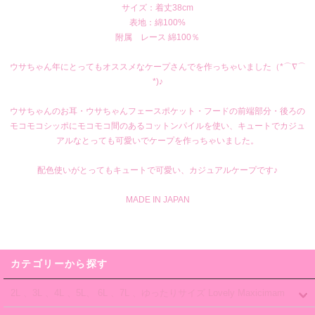
サイズ：着丈38cm
表地：綿100%
附属 レース 綿100％
ウサちゃん年にとってもオススメなケープさんでを作っちゃいました（*⌒∇⌒
*)♪
ウサちゃんのお耳・ウサちゃんフェースポケット・フードの前端部分・後ろの
モコモコシッポにモコモコ間のあるコットンパイルを使い、キュートでカジュ
アルなとっても可愛いでケープを作っちゃいました。
配色使いがとってもキュートで可愛い、カジュアルケープです♪
MADE IN JAPAN
カテゴリーから探す
2L 、3L 、4L 、5L、 6L 、7L 、ゆったりサイズ Lovely Maxicimam