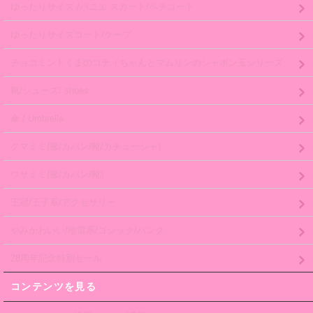
ゆったりサイズ /パニエ スカート/ペチコート
ゆったりサイズコート/ケープ
チョコミントくまのコティちゃんとマムリンのシャボン玉シリーズ
靴/シューズ/ shoes
傘 / Umbrella
クマミミ(服/カバン/靴/カチューシャ)
ウサミミ(服/カバン/靴)
王冠/王子系/アクセサリー
やみかわいい/地雷系/ゴシック/パンク
28周年記念特別セール
コンテンツを見る