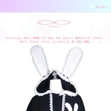
メニュー
マキシマムは、大きい～普通サイズ、ゆめ、やみ、かわいい、懐古ロリィタ、ゴスロリ、
甘ロリ、クラロリ、デコラ、ジェンダーレス、男・女性・通販。