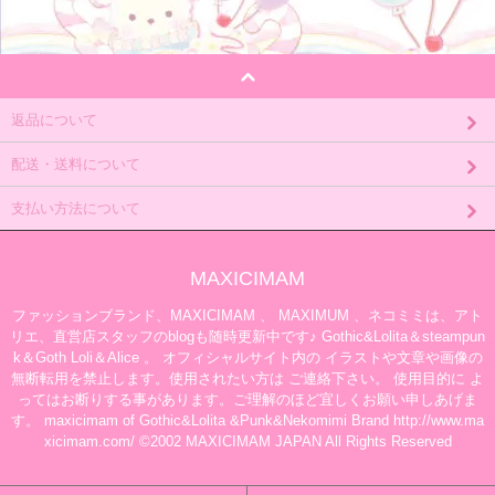
返品について
配送・送料について
支払い方法について
MAXICIMAM
ファッションブランド、MAXICIMAM 、 MAXIMUM 、ネコミミは、アト
リエ、直営店スタッフのblogも随時更新中です♪ Gothic&Lolita＆steampun
k＆Goth Loli＆Alice 。 オフィシャルサイト内の イラストや文章や画像の
無断転用を禁止します。使用されたい方は ご連絡下さい。 使用目的に よ
ってはお断りする事があります。ご理解のほど宜しくお願い申しあげま
す。 maxicimam of Gothic&Lolita &Punk&Nekomimi Brand http://www.ma
xicimam.com/ ©2002 MAXICIMAM JAPAN All Rights Reserved