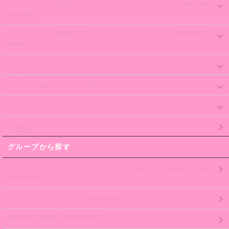
ゆめかわいい、量産型、ロリィタ、ゴスロリ、ゴシック、MAM MA
XICIMAM
やみかわいい、地雷系、ゴスロリ、ゴシック、パンク、MA MAXICI
MAM
ボリュームパニエ、ドロワーズ
-セレクト雑貨＆インテリア用鳥かご-
-ネコミミ-
その他
グループから探す
マキシマム パニエ /スカート/ペチコート (maxicimam panier / hoope
d petticoat)
ニーハイソックス/タイツ(Socks/tights)
MA MAXICIMAM（MAXIMUM)セール