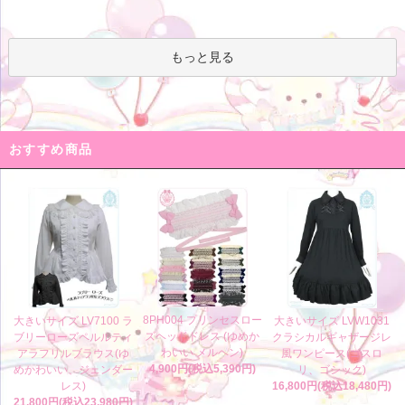
もっと見る
おすすめ商品
8PH004 プリンセスロー
大きいサイズ LV7100 ラ
大きいサイズ LVW1031
ズヘッドドレス (ゆめか
ブリーローズペルルティ
クラシカルギャザージレ
わいい メルヘン)
アラフリルブラウス(ゆ
風ワンピース(ゴスロ
4,900円(税込5,390円)
めかわいい、ジェンダー
リ、ゴシック)
レス)
16,800円(税込18,480円)
21,800円(税込23,980円)