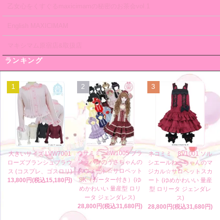
乙女心をくすぐるmaxicimamの秘密のお茶会vol.1
English MAXICIMAM
マキシマム原宿店&取扱店
ランキング
1
2
3
ウサミミ 8W1005 ブラ
大きいサイズ LVW7001
ネコミミ 8V1001 ソル
ンラパンのうさちゃんの
ローズブランシュブラウ
シエールねこちゃんのマ
スウィート☆サロペット
ス (コスプレ、ゴスロリ)
ジカル☆サロペットスカ
SK（ガーター付き）(ゆ
13,800円(税込15,180円)
ート (ゆめかわいい 量産
めかわいい 量産型 ロリ
型 ロリータ ジェンダレ
ータ ジェンダレス)
ス)
28,800円(税込31,680円)
28,800円(税込31,680円)