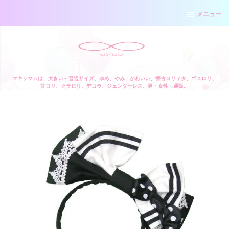
メニュー
マキシマムは、大きい～普通サイズ、ゆめ、やみ、かわいい、懐古ロリィタ、ゴスロリ、
甘ロリ、クラロリ、デコラ、ジェンダーレス、男・女性・通販。