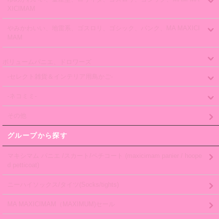
XICIMAM
やみかわいい、地雷系、ゴスロリ、ゴシック、パンク、MA MAXICI
MAM
ボリュームパニエ、ドロワーズ
-セレクト雑貨＆インテリア用鳥かご-
-ネコミミ-
その他
グループから探す
マキシマム パニエ /スカート/ペチコート (maxicimam panier / hoope
d petticoat)
ニーハイソックス/タイツ(Socks/tights)
MA MAXICIMAM（MAXIMUM)セール