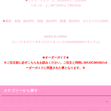
◆サイズ：リボン よこ約19cm×たて約13cm
リボン小 よこ約7.5cm×たて約3.5cm
◆素材：表地 綿100%、別地 綿100%、附属 綿100% ポリエステル100%
MADE IN JAPAN
ゴシック＆ロリータ＆ゴスロリ＆パンクのmaxicimam(マキシマム)
★オーダーガイド★
※ご注文前に必ずこちらをお読みください。ご注文と同時にMAXICIMAMのオ
ーダーガイドに同意された事となります。※
カテゴリーから探す
2L 、3L 、4L 、5L、 6L 、7L 、ゆったりサイズ Lovely Maxicimam
ゆめかわいい、量産型、ロリィタ、ゴスロリ、ゴシック、MAM MA