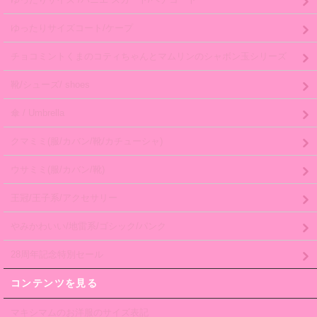
ゆったりサイズコート/ケープ
チョコミントくまのコティちゃんとマムリンのシャボン玉シリーズ
靴/シューズ/ shoes
傘 / Umbrella
クマミミ(服/カバン/靴/カチューシャ)
ウサミミ(服/カバン/靴)
王冠/王子系/アクセサリー
やみかわいい/地雷系/ゴシック/パンク
28周年記念特別セール
コンテンツを見る
マキシマムのお洋服のサイズ表記