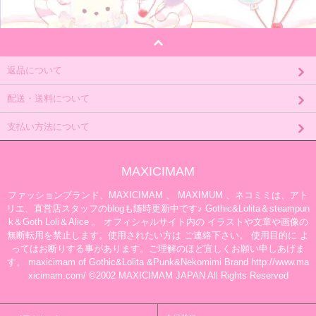
返品について
配送・送料について
支払い方法について
MAXICIMAM
ファッションブランド、MAXICIMAM 、 MAXIMUM 、ネコミミは、アト
リエ、直営店スタッフのblogも随時更新中です♪ Gothic&Lolita＆steampun
k＆Goth Loli＆Alice 。 オフィシャルサイト内の イラストや文章や画像の
無断転用を禁止します。使用されたい方は ご連絡下さい。 使用目的に よ
ってはお断りする事があります。ご理解のほど宜しくお願い申しあげま
す。 maxicimam of Gothic&Lolita &Punk&Nekomimi Brand http://www.ma
xicimam.com/ ©2002 MAXICIMAM JAPAN All Rights Reserved