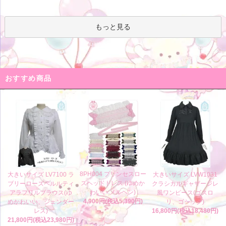
もっと見る
おすすめ商品
8PH004 プリンセスロー
大きいサイズ LV7100 ラ
大きいサイズ LVW1031
ズヘッドドレス (ゆめか
ブリーローズペルルティ
クラシカルギャザージレ
わいい メルヘン)
アラフリルブラウス(ゆ
風ワンピース(ゴスロ
4,900円(税込5,390円)
めかわいい、ジェンダー
リ、ゴシック)
レス)
16,800円(税込18,480円)
21,800円(税込23,980円)