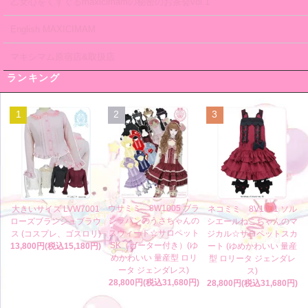
乙女心をくすぐるmaxicimamの秘密のお茶会vol.1
English MAXICIMAM
マキシマム原宿店&取扱店
ランキング
1
2
3
ウサミミ 8W1005 ブラ
大きいサイズ LVW7001
ネコミミ 8V1001 ソル
ンラパンのうさちゃんの
ローズブランシュブラウ
シエールねこちゃんのマ
スウィート☆サロペット
ス (コスプレ、ゴスロリ)
ジカル☆サロペットスカ
SK（ガーター付き）(ゆ
13,800円(税込15,180円)
ート (ゆめかわいい 量産
めかわいい 量産型 ロリ
型 ロリータ ジェンダレ
ータ ジェンダレス)
ス)
28,800円(税込31,680円)
28,800円(税込31,680円)