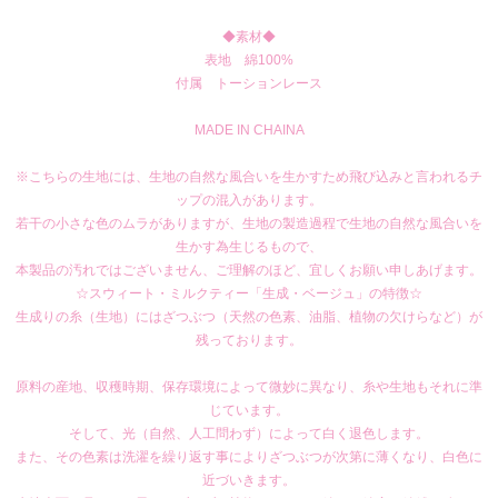
◆素材◆
表地 綿100%
付属 トーションレース
MADE IN CHAINA
※こちらの生地には、生地の自然な風合いを生かすため飛び込みと言われるチ
ップの混入があります。
若干の小さな色のムラがありますが、生地の製造過程で生地の自然な風合いを
生かす為生じるもので、
本製品の汚れではございません、ご理解のほど、宜しくお願い申しあげます。
☆スウィート・ミルクティー「生成・ベージュ」の特徴☆
生成りの糸（生地）にはざつぶつ（天然の色素、油脂、植物の欠けらなど）が
残っております。
原料の産地、収穫時期、保存環境によって微妙に異なり、糸や生地もそれに準
じています。
そして、光（自然、人工問わず）によって白く退色します。
また、その色素は洗濯を繰り返す事によりざつぶつが次第に薄くなり、白色に
近づいきます。