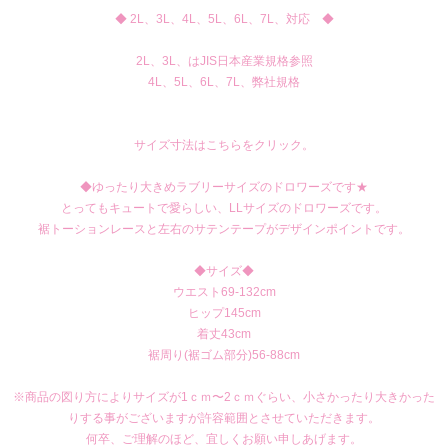
◆ 2L、3L、4L、5L、6L、7L、対応 ◆
2L、3L、はJIS日本産業規格参照
4L、5L、6L、7L、弊社規格
サイズ寸法はこちらをクリック。
◆ゆったり大きめラブリーサイズのドロワーズです★
とってもキュートで愛らしい、LLサイズのドロワーズです。
裾トーションレースと左右のサテンテープがデザインポイントです。
◆サイズ◆
ウエスト69-132cm
ヒップ145cm
着丈43cm
裾周り(裾ゴム部分)56-88cm
※商品の図り方によりサイズが1ｃｍ〜2ｃｍぐらい、小さかったり大きかった
りする事がございますが許容範囲とさせていただきます。
何卒、ご理解のほど、宜しくお願い申しあげます。