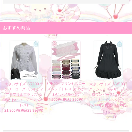
おすすめ商品
8PH004 プリンセスロー
大きいサイズ LV7100 ラ
大きいサイズ LVW1031
ズヘッドドレス (ゆめか
ブリーローズペルルティ
クラシカルギャザージレ
わいい メルヘン)
アラフリルブラウス(ゆ
風ワンピース(ゴスロ
4,900円(税込5,390円)
めかわいい、ジェンダー
リ、ゴシック)
レス)
16,800円(税込18,480円)
21,800円(税込23,980円)