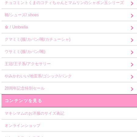
チョコミントくまのコティちゃんとマムリンのシャボン玉シリーズ
靴/シューズ/ shoes
傘 / Umbrella
クマミミ(服/カバン/靴/カチューシャ)
ウサミミ(服/カバン/靴)
王冠/王子系/アクセサリー
やみかわいい/地雷系/ゴシック/パンク
28周年記念特別セール
コンテンツを見る
マキシマムのお洋服のサイズ表記
オンラインショップ