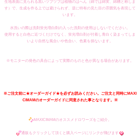
生地表面に見られる黒いツブツブは植物のはへん（綿では綿実、綿糟と称しま
す）で、生成を作る上では避けられず、逆に特有の見た目の雰囲気を表現して
います。
水洗いの際は洗剤蛍光増白剤の入った洗剤の使用はしないでください。
使用すると白色に近づくだけでなく、蛍光増白剤が付着し青白く染まってしま
いより自然な風合いや色合い、色素を損ないます。
※モニターの発色の具合によって実際のものと色が異なる場合があります。
※ご注文前に★オーダーガイド★を必ずお読みください。ご注文と同時にMAXI
CIMAMのオーダーガイドに同意された事となります。※
MAXICIMAMのオススメドロワーズをご紹介。
通販もクリックして頂くと購入ページにリンクが飛びます