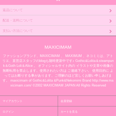
返品について
配送・送料について
支払い方法について
MAXICIMAM
ファッションブランド、MAXICIMAM 、 MAXIMUM 、ネコミミは、アト
リエ、直営店スタッフのblogも随時更新中です♪ Gothic&Lolita＆steampun
k＆Goth Loli＆Alice 。 オフィシャルサイト内の イラストや文章や画像の
無断転用を禁止します。使用されたい方は ご連絡下さい。 使用目的に よ
ってはお断りする事があります。ご理解のほど宜しくお願い申しあげま
す。 maxicimam of Gothic&Lolita &Punk&Nekomimi Brand http://www.ma
xicimam.com/ ©2002 MAXICIMAM JAPAN All Rights Reserved
マイアカウント
会員登録
ログイン
カートを見る