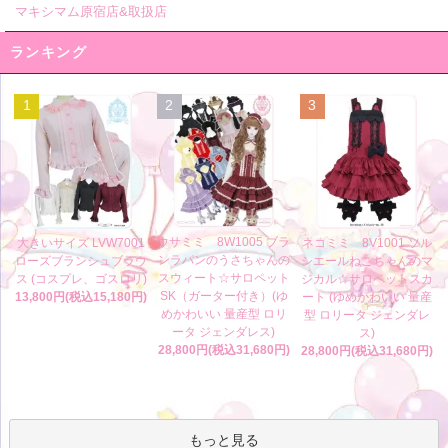
マキシマム原宿店&取扱店
ランキング
1
2
3
ウサミミ 8W1005 ブラ
大きいサイズ LVW7001
ネコミミ 8V1001 ソル
ンラパンのうさちゃんの
ローズブランシュブラウ
シエールねこちゃんのマ
スウィート☆サロペット
ス (コスプレ、ゴスロリ)
ジカル☆サロペットスカ
SK（ガーター付き）(ゆ
13,800円(税込15,180円)
ート (ゆめかわいい 量産
めかわいい 量産型 ロリ
型 ロリータ ジェンダレ
ータ ジェンダレス)
ス)
28,800円(税込31,680円)
28,800円(税込31,680円)
もっと見る