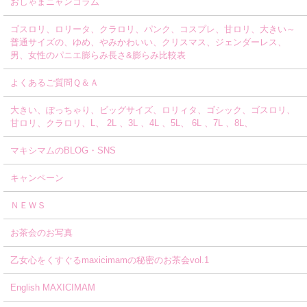
おしゃまニャンコラム
ゴスロリ、ロリータ、クラロリ、パンク、コスプレ、甘ロリ、大きい～
普通サイズの、ゆめ、やみかわいい、クリスマス、ジェンダーレス、
男、女性のパニエ膨らみ長さ&膨らみ比較表
よくあるご質問Ｑ＆Ａ
大きい、ぽっちゃり、ビッグサイズ、ロリィタ、ゴシック、ゴスロリ、
甘ロリ、クラロリ、L、 2L 、3L 、4L 、5L、 6L 、7L 、8L、
マキシマムのBLOG・SNS
キャンペーン
ＮＥＷＳ
お茶会のお写真
乙女心をくすぐるmaxicimamの秘密のお茶会vol.1
English MAXICIMAM