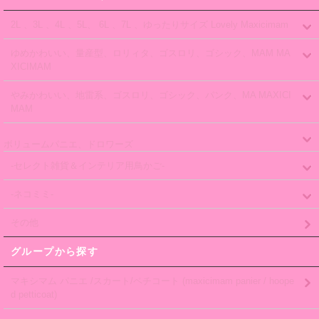
2L 、3L 、4L 、5L、 6L 、7L 、ゆったりサイズ Lovely Maxicimam
ゆめかわいい、量産型、ロリィタ、ゴスロリ、ゴシック、MAM MA
XICIMAM
やみかわいい、地雷系、ゴスロリ、ゴシック、パンク、MA MAXICI
MAM
ボリュームパニエ、ドロワーズ
-セレクト雑貨＆インテリア用鳥かご-
-ネコミミ-
その他
グループから探す
マキシマム パニエ /スカート/ペチコート (maxicimam panier / hoope
d petticoat)