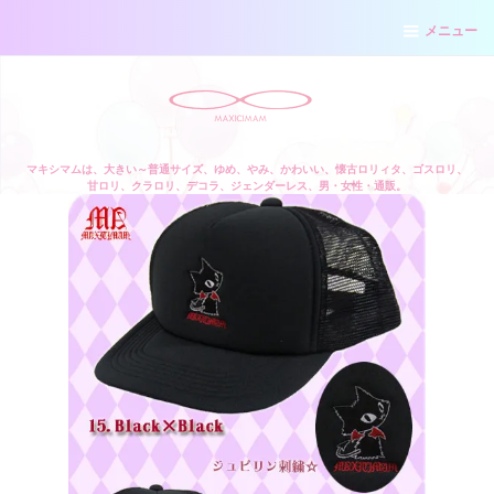
メニュー
マキシマムは、大きい～普通サイズ、ゆめ、やみ、かわいい、懐古ロリィタ、ゴスロリ、
甘ロリ、クラロリ、デコラ、ジェンダーレス、男・女性・通販。