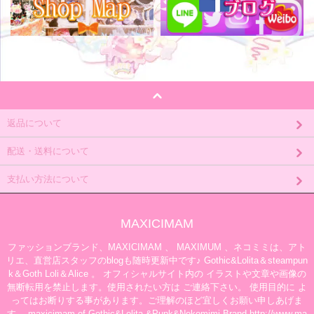
返品について
配送・送料について
支払い方法について
MAXICIMAM
ファッションブランド、MAXICIMAM 、 MAXIMUM 、ネコミミは、アト
リエ、直営店スタッフのblogも随時更新中です♪ Gothic&Lolita＆steampun
k＆Goth Loli＆Alice 。 オフィシャルサイト内の イラストや文章や画像の
無断転用を禁止します。使用されたい方は ご連絡下さい。 使用目的に よ
ってはお断りする事があります。ご理解のほど宜しくお願い申しあげま
す。 maxicimam of Gothic&Lolita &Punk&Nekomimi Brand http://www.ma