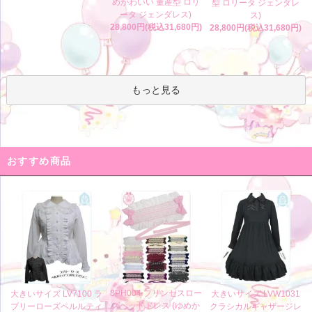
めかわいい 量産型 ロリ
型 ロリータ ジェンダレ
ータ ジェンダレス)
ス)
28,800円(税込31,680円)
28,800円(税込31,680円)
もっと見る
おすすめ商品
8PH004 プリンセスロー
大きいサイズ LV7100 ラ
大きいサイズ LVW1031
ズヘッドドレス (ゆめか
ブリーローズペルルティ
クラシカルギャザージレ