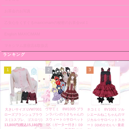
お茶会のお写真
乙女心をくすぐるmaxicimamの秘密のお茶会vol.1
English MAXICIMAM
マキシマム原宿店&取扱店
ランキング
1
2
3
ウサミミ 8W1005 ブラ
大きいサイズ LVW7001
ネコミミ 8V1001 ソル
ンラパンのうさちゃんの
ローズブランシュブラウ
シエールねこちゃんのマ
スウィート☆サロペット
ス (コスプレ、ゴスロリ)
ジカル☆サロペットスカ
SK（ガーター付き）(ゆ
13,800円(税込15,180円)
ート (ゆめかわいい 量産