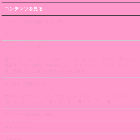
コンテンツを見る
マキシマムのお洋服のサイズ表記
オンラインショップ
おしゃまニャンコラム
ゴスロリ、ロリータ、クラロリ、パンク、コスプレ、甘ロリ、大きい～
普通サイズの、ゆめ、やみかわいい、クリスマス、ジェンダーレス、
男、女性のパニエ膨らみ長さ&膨らみ比較表
よくあるご質問Ｑ＆Ａ
大きい、ぽっちゃり、ビッグサイズ、ロリィタ、ゴシック、ゴスロリ、
甘ロリ、クラロリ、L、 2L 、3L 、4L 、5L、 6L 、7L 、8L、
マキシマムのBLOG・SNS
キャンペーン
ＮＥＷＳ