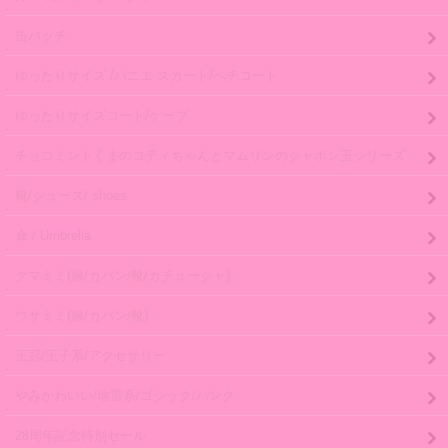
缶バッチ
ゆったりサイズ /パニエ スカート/ペチコート
ゆったりサイズコート/ケープ
チョコミントくまのコティちゃんとマムリンのシャボン玉シリーズ
靴/シューズ/ shoes
傘 / Umbrella
クマミミ(服/カバン/靴/カチューシャ)
ウサミミ(服/カバン/靴)
王冠/王子系/アクセサリー
やみかわいい/地雷系/ゴシック/パンク
28周年記念特別セール