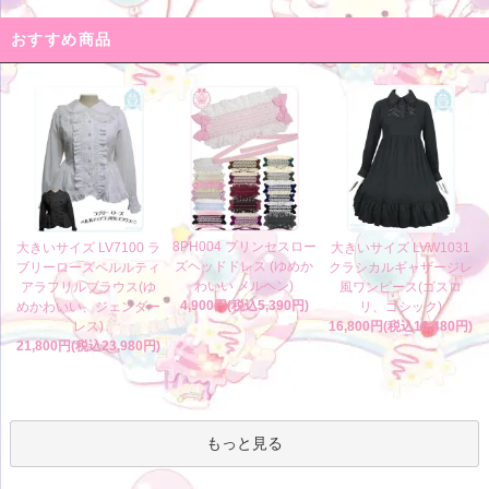
おすすめ商品
8PH004 プリンセスロー
大きいサイズ LV7100 ラ
大きいサイズ LVW1031
ズヘッドドレス (ゆめか
ブリーローズペルルティ
クラシカルギャザージレ
わいい メルヘン)
アラフリルブラウス(ゆ
風ワンピース(ゴスロ
4,900円(税込5,390円)
めかわいい、ジェンダー
リ、ゴシック)
レス)
16,800円(税込18,480円)
21,800円(税込23,980円)
もっと見る