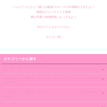
ジュピリンたちと一緒にお勉強♪マキシマム学習帳ができたよ！
表紙はチェックメイト柄★
裏は可愛い時間割表になってるよ☆
中のページもオリジナル♪
サイズ：B5
カテゴリーから探す
2L 、3L 、4L 、5L、 6L 、7L 、ゆったりサイズ Lovely Maxicimam
ゆめかわいい、量産型、ロリィタ、ゴスロリ、ゴシック、MAM MA
XICIMAM
やみかわいい、地雷系、ゴスロリ、ゴシック、パンク、MA MAXICI
MAM