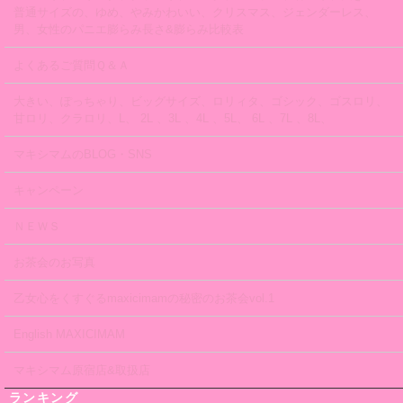
普通サイズの、ゆめ、やみかわいい、クリスマス、ジェンダーレス、
男、女性のパニエ膨らみ長さ&膨らみ比較表
よくあるご質問Ｑ＆Ａ
大きい、ぽっちゃり、ビッグサイズ、ロリィタ、ゴシック、ゴスロリ、
甘ロリ、クラロリ、L、 2L 、3L 、4L 、5L、 6L 、7L 、8L、
マキシマムのBLOG・SNS
キャンペーン
ＮＥＷＳ
お茶会のお写真
乙女心をくすぐるmaxicimamの秘密のお茶会vol.1
English MAXICIMAM
マキシマム原宿店&取扱店
ランキング