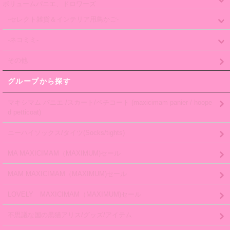
ボリュームパニエ、ドロワーズ
-セレクト雑貨＆インテリア用鳥かご-
-ネコミミ-
その他
グループから探す
マキシマム パニエ /スカート/ペチコート (maxicimam panier / hoope
d petticoat)
ニーハイソックス/タイツ(Socks/tights)
MA MAXICIMAM（MAXIMUM)セール
MAM MAXICIMAM（MAXIMUM)セール
LOVELY MAXICIMAM（MAXIMUM)セール
不思議な国の黒猫アリス/グッズ/アイテム