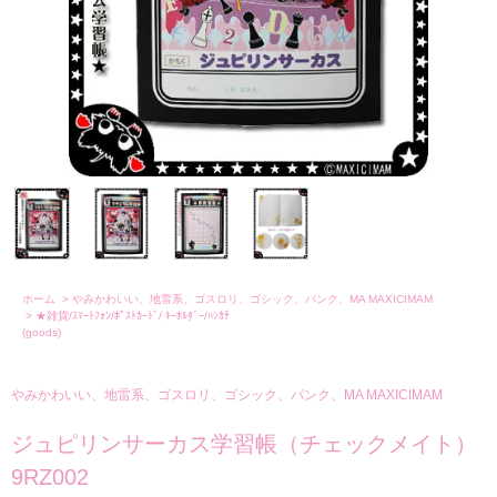
ホーム
>
やみかわいい、地雷系、ゴスロリ、ゴシック、パンク、MA MAXICIMAM
>
★雑貨/ｽﾏｰﾄﾌｫﾝ/ﾎﾟｽﾄｶｰﾄﾞ/ ｷｰﾎﾙﾀﾞｰ/ﾊﾝｶﾁ
(goods)
やみかわいい、地雷系、ゴスロリ、ゴシック、パンク、MA MAXICIMAM
ジュピリンサーカス学習帳（チェックメイト）
9RZ002