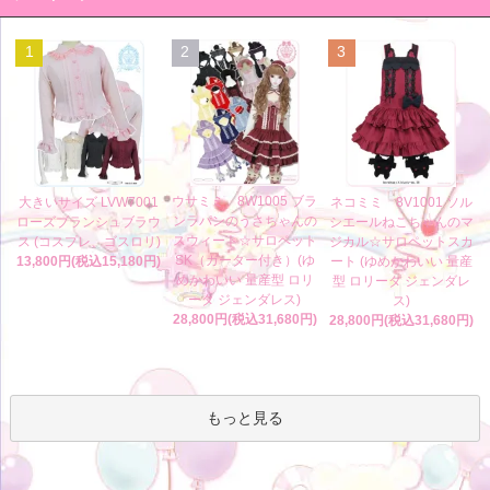
1
2
3
ウサミミ 8W1005 ブラ
大きいサイズ LVW7001
ネコミミ 8V1001 ソル
ンラパンのうさちゃんの
ローズブランシュブラウ
シエールねこちゃんのマ
スウィート☆サロペット
ス (コスプレ、ゴスロリ)
ジカル☆サロペットスカ
SK（ガーター付き）(ゆ
13,800円(税込15,180円)
ート (ゆめかわいい 量産
めかわいい 量産型 ロリ
型 ロリータ ジェンダレ
ータ ジェンダレス)
ス)
28,800円(税込31,680円)
28,800円(税込31,680円)
もっと見る