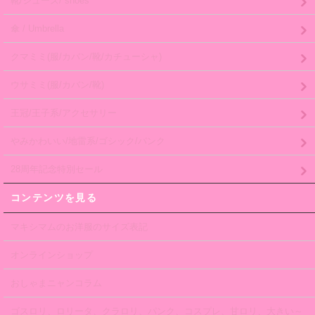
靴/シューズ/ shoes
傘 / Umbrella
クマミミ(服/カバン/靴/カチューシャ)
ウサミミ(服/カバン/靴)
王冠/王子系/アクセサリー
やみかわいい/地雷系/ゴシック/パンク
28周年記念特別セール
コンテンツを見る
マキシマムのお洋服のサイズ表記
オンラインショップ
おしゃまニャンコラム
ゴスロリ、ロリータ、クラロリ、パンク、コスプレ、甘ロリ、大きい～