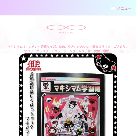
メニュー
マキシマムは、大きい～普通サイズ、ゆめ、やみ、かわいい、懐古ロリィタ、ゴスロリ、
甘ロリ、クラロリ、デコラ、ジェンダーレス、男・女性・通販。