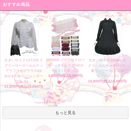
おすすめ商品
8PH004 プリンセスロー
大きいサイズ LV7100 ラ
大きいサイズ LVW1031
ズヘッドドレス (ゆめか
ブリーローズペルルティ
クラシカルギャザージレ
わいい メルヘン)
アラフリルブラウス(ゆ
風ワンピース(ゴスロ
4,900円(税込5,390円)
めかわいい、ジェンダー
リ、ゴシック)
レス)
16,800円(税込18,480円)
21,800円(税込23,980円)
もっと見る