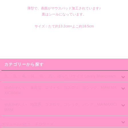
薄型で、表面がマウスパッド加工されています♪
裏はシールになっています。
サイズ：たて約13.2cm×よこ約18.5cm
カテゴリーから探す
2L 、3L 、4L 、5L、 6L 、7L 、ゆったりサイズ Lovely Maxicimam
ゆめかわいい、量産型、ロリィタ、ゴスロリ、ゴシック、MAM MA
XICIMAM
やみかわいい、地雷系、ゴスロリ、ゴシック、パンク、MA MAXICI
MAM
ボリュームパニエ、ドロワーズ