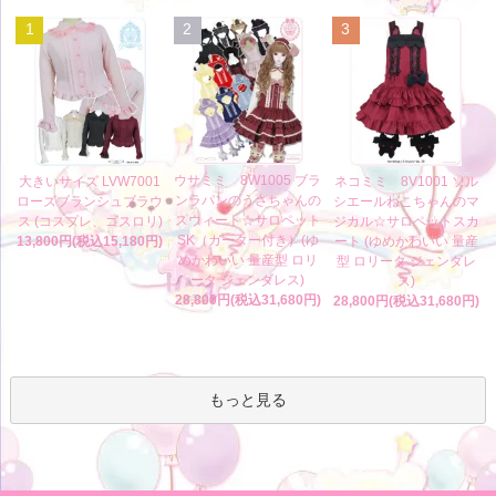
1
2
3
ウサミミ 8W1005 ブラ
大きいサイズ LVW7001
ネコミミ 8V1001 ソル
ンラパンのうさちゃんの
ローズブランシュブラウ
シエールねこちゃんのマ
スウィート☆サロペット
ス (コスプレ、ゴスロリ)
ジカル☆サロペットスカ
SK（ガーター付き）(ゆ
13,800円(税込15,180円)
ート (ゆめかわいい 量産
めかわいい 量産型 ロリ
型 ロリータ ジェンダレ
ータ ジェンダレス)
ス)
28,800円(税込31,680円)
28,800円(税込31,680円)
もっと見る