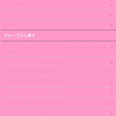
-セレクト雑貨＆インテリア用鳥かご-
-ネコミミ-
その他
グループから探す
マキシマム パニエ /スカート/ペチコート (maxicimam panier / hoope
d petticoat)
ニーハイソックス/タイツ(Socks/tights)
MA MAXICIMAM（MAXIMUM)セール
MAM MAXICIMAM（MAXIMUM)セール
LOVELY MAXICIMAM（MAXIMUM)セール
不思議な国の黒猫アリス/グッズ/アイテム
ジュピリンアイテム大集合/MＡＸＩＣＩＭＡＭキャラクター