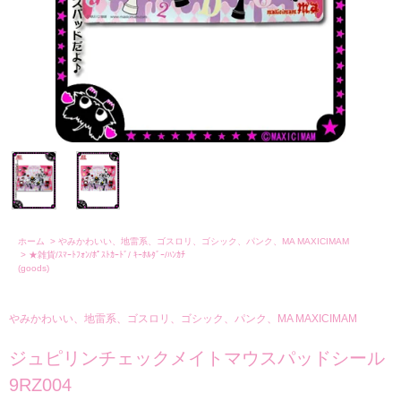
ホーム
>
やみかわいい、地雷系、ゴスロリ、ゴシック、パンク、MA MAXICIMAM
>
★雑貨/ｽﾏｰﾄﾌｫﾝ/ﾎﾟｽﾄｶｰﾄﾞ/ ｷｰﾎﾙﾀﾞｰ/ﾊﾝｶﾁ
(goods)
やみかわいい、地雷系、ゴスロリ、ゴシック、パンク、MA MAXICIMAM
ジュピリンチェックメイトマウスパッドシール
9RZ004