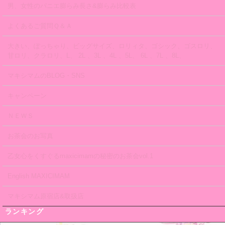
男、女性のパニエ膨らみ長さ&膨らみ比較表
よくあるご質問Ｑ＆Ａ
大きい、ぽっちゃり、ビッグサイズ、ロリィタ、ゴシック、ゴスロリ、
甘ロリ、クラロリ、L、 2L 、3L 、4L 、5L、 6L 、7L 、8L、
マキシマムのBLOG・SNS
キャンペーン
ＮＥＷＳ
お茶会のお写真
乙女心をくすぐるmaxicimamの秘密のお茶会vol.1
English MAXICIMAM
マキシマム原宿店&取扱店
ランキング