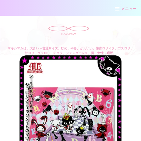
メニュー
マキシマムは、大きい～普通サイズ、ゆめ、やみ、かわいい、懐古ロリィタ、ゴスロリ、
甘ロリ、クラロリ、デコラ、ジェンダーレス、男・女性・通販。