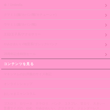
傘 / Umbrella
クマミミ(服/カバン/靴/カチューシャ)
ウサミミ(服/カバン/靴)
王冠/王子系/アクセサリー
やみかわいい/地雷系/ゴシック/パンク
28周年記念特別セール
コンテンツを見る
マキシマムのお洋服のサイズ表記
オンラインショップ
おしゃまニャンコラム
ゴスロリ、ロリータ、クラロリ、パンク、コスプレ、甘ロリ、大きい～
普通サイズの、ゆめ、やみかわいい、クリスマス、ジェンダーレス、