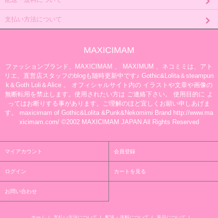
支払い方法について
MAXICIMAM
ファッションブランド、MAXICIMAM 、 MAXIMUM 、ネコミミは、アト
リエ、直営店スタッフのblogも随時更新中です♪ Gothic&Lolita＆steampun
k＆Goth Loli＆Alice 。 オフィシャルサイト内の イラストや文章や画像の
無断転用を禁止します。使用されたい方は ご連絡下さい。 使用目的に よ
ってはお断りする事があります。ご理解のほど宜しくお願い申しあげま
す。 maxicimam of Gothic&Lolita &Punk&Nekomimi Brand http://www.ma
xicimam.com/ ©2002 MAXICIMAM JAPAN All Rights Reserved
マイアカウント
会員登録
ログイン
カートを見る
お問い合わせ
ホーム
/
支払い方法について
/
配送・送料について
/
返品について
/