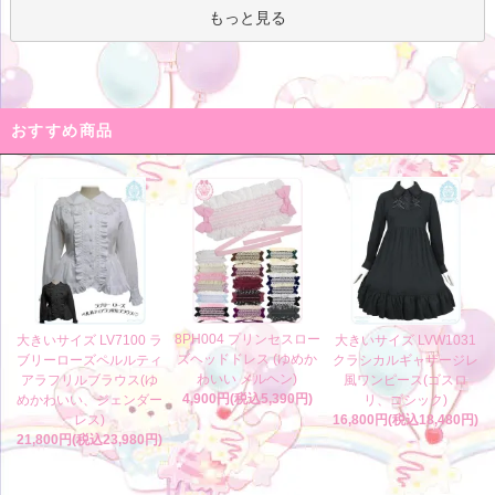
もっと見る
おすすめ商品
8PH004 プリンセスロー
大きいサイズ LV7100 ラ
大きいサイズ LVW1031
ズヘッドドレス (ゆめか
ブリーローズペルルティ
クラシカルギャザージレ
わいい メルヘン)
アラフリルブラウス(ゆ
風ワンピース(ゴスロ
4,900円(税込5,390円)
めかわいい、ジェンダー
リ、ゴシック)
レス)
16,800円(税込18,480円)
21,800円(税込23,980円)