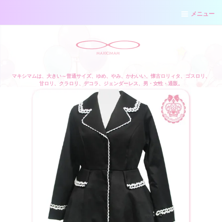
メニュー
マキシマムは、大きい～普通サイズ、ゆめ、やみ、かわいい、懐古ロリィタ、ゴスロリ、
甘ロリ、クラロリ、デコラ、ジェンダーレス、男・女性・通販。