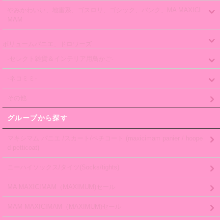
やみかわいい、地雷系、ゴスロリ、ゴシック、パンク、MA MAXICI
MAM
ボリュームパニエ、ドロワーズ
-セレクト雑貨＆インテリア用鳥かご-
-ネコミミ-
その他
グループから探す
マキシマム パニエ /スカート/ペチコート (maxicimam panier / hoope
d petticoat)
ニーハイソックス/タイツ(Socks/tights)
MA MAXICIMAM（MAXIMUM)セール
MAM MAXICIMAM（MAXIMUM)セール