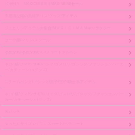
LOVELY MAXICIMAM（MAXIMUM)セール
不思議な国の黒猫アリス/グッズ/アイテム
ジュピリンアイテム大集合/MＡＸＩＣＩＭＡＭキャラクター
セーラ服/マリン/スクール
ゆめかわ/ゆめかわいい/スイートメルヘン
ネコ/ 猫/クマ/ウサギ/パンク/ゴスロリ/ゴシック/ファッションパーカ
ー/カチューシャ/グッズ/
スチームパンク/ゴシック/皇子/王子/騎士系アイテム
ネコ/ 猫/クマ/ウサギ/ロリィタ/ゴスロリ/ゴシック/ファッションパー
カー/カチューシャ/グッズ/
缶バッチ
ゆったりサイズ /パニエ スカート/ペチコート