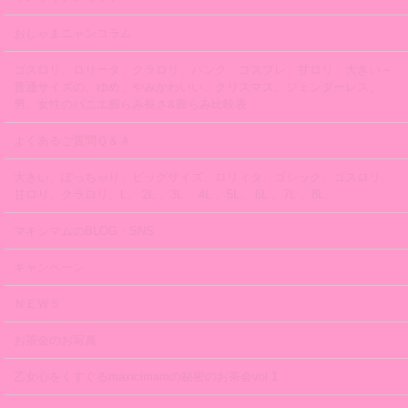
おしゃまニャンコラム
ゴスロリ、ロリータ、クラロリ、パンク、コスプレ、甘ロリ、大きい～
普通サイズの、ゆめ、やみかわいい、クリスマス、ジェンダーレス、
男、女性のパニエ膨らみ長さ&膨らみ比較表
よくあるご質問Ｑ＆Ａ
大きい、ぽっちゃり、ビッグサイズ、ロリィタ、ゴシック、ゴスロリ、
甘ロリ、クラロリ、L、 2L 、3L 、4L 、5L、 6L 、7L 、8L、
マキシマムのBLOG・SNS
キャンペーン
ＮＥＷＳ
お茶会のお写真
乙女心をくすぐるmaxicimamの秘密のお茶会vol.1