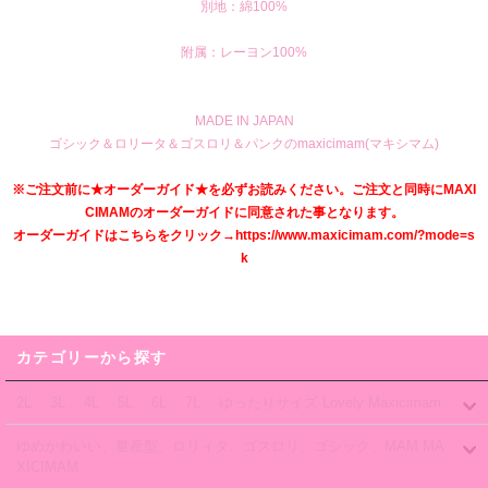
別地：綿100%
附属：レーヨン100%
MADE IN JAPAN
ゴシック＆ロリータ＆ゴスロリ＆パンクのmaxicimam(マキシマム)
※ご注文前に★オーダーガイド★を必ずお読みください。ご注文と同時にMAXI
CIMAMのオーダーガイドに同意された事となります。
オーダーガイドはこちらをクリック→https://www.maxicimam.com/?mode=s
k
カテゴリーから探す
2L 、3L 、4L 、5L、 6L 、7L 、ゆったりサイズ Lovely Maxicimam
ゆめかわいい、量産型、ロリィタ、ゴスロリ、ゴシック、MAM MA
XICIMAM