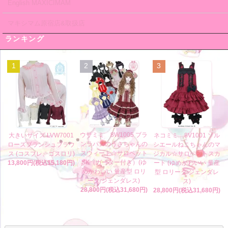
English MAXICIMAM
マキシマム原宿店&取扱店
ランキング
1
2
3
ウサミミ 8W1005 ブラ
大きいサイズ LVW7001
ネコミミ 8V1001 ソル
ンラパンのうさちゃんの
ローズブランシュブラウ
シエールねこちゃんのマ
スウィート☆サロペット
ス (コスプレ、ゴスロリ)
ジカル☆サロペットスカ
SK（ガーター付き）(ゆ
13,800円(税込15,180円)
ート (ゆめかわいい 量産
めかわいい 量産型 ロリ
型 ロリータ ジェンダレ
ータ ジェンダレス)
ス)
28,800円(税込31,680円)
28,800円(税込31,680円)