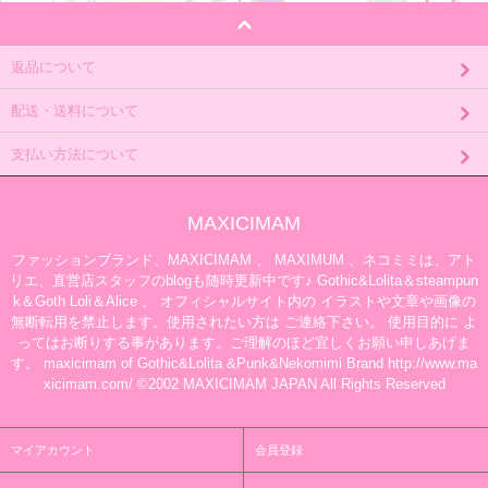
返品について
配送・送料について
支払い方法について
MAXICIMAM
ファッションブランド、MAXICIMAM 、 MAXIMUM 、ネコミミは、アト
リエ、直営店スタッフのblogも随時更新中です♪ Gothic&Lolita＆steampun
k＆Goth Loli＆Alice 。 オフィシャルサイト内の イラストや文章や画像の
無断転用を禁止します。使用されたい方は ご連絡下さい。 使用目的に よ
ってはお断りする事があります。ご理解のほど宜しくお願い申しあげま
す。 maxicimam of Gothic&Lolita &Punk&Nekomimi Brand http://www.ma
xicimam.com/ ©2002 MAXICIMAM JAPAN All Rights Reserved
マイアカウント
会員登録