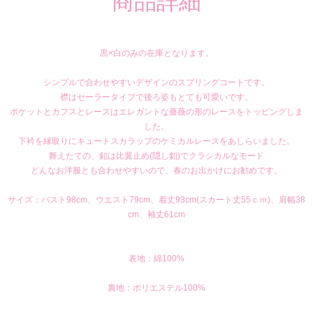
商品詳細
黒×白のみの在庫となります。
シンプルで合わせやすいデザインのスプリングコートです。
襟はセーラータイプで後ろ姿もとても可愛いです。
ポケットとカフスとレースはエレガントな薔薇の形のレースをトッピングしま
した。
下衿を縁取りにキュートスカラップのケミカルレースをあしらいました。
舞えたての、釦は比翼止め(隠し釦)でクラシカルなモード
どんなお洋服とも合わせやすいので、春のお出かけにお勧めです。
サイズ：バスト98cm、ウエスト79cm、着丈93cm(スカート丈55ｃｍ)、肩幅38
cm、袖丈61cm
表地：綿100%
裏地：ポリエステル100%