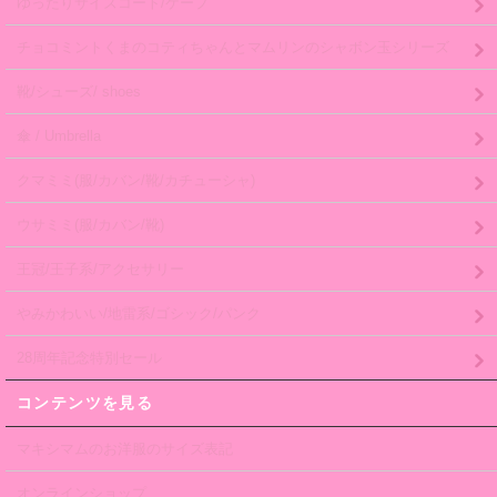
ゆったりサイズコート/ケープ
チョコミントくまのコティちゃんとマムリンのシャボン玉シリーズ
靴/シューズ/ shoes
傘 / Umbrella
クマミミ(服/カバン/靴/カチューシャ)
ウサミミ(服/カバン/靴)
王冠/王子系/アクセサリー
やみかわいい/地雷系/ゴシック/パンク
28周年記念特別セール
コンテンツを見る
マキシマムのお洋服のサイズ表記
オンラインショップ