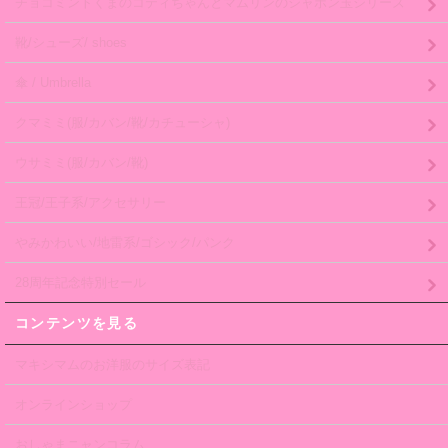
チョコミントくまのコティちゃんとマムリンのシャボン玉シリーズ
靴/シューズ/ shoes
傘 / Umbrella
クマミミ(服/カバン/靴/カチューシャ)
ウサミミ(服/カバン/靴)
王冠/王子系/アクセサリー
やみかわいい/地雷系/ゴシック/パンク
28周年記念特別セール
コンテンツを見る
マキシマムのお洋服のサイズ表記
オンラインショップ
おしゃまニャンコラム