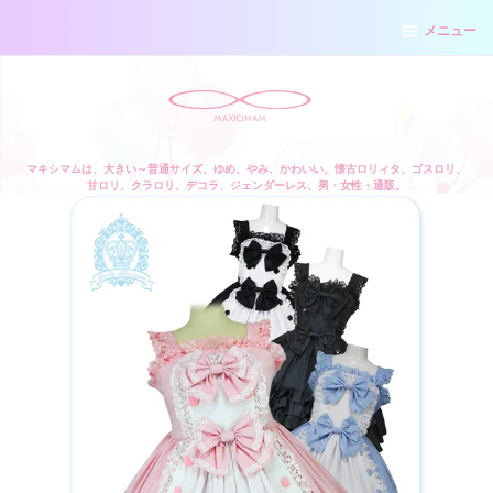
メニュー
マキシマムは、大きい～普通サイズ、ゆめ、やみ、かわいい、懐古ロリィタ、ゴスロリ、
甘ロリ、クラロリ、デコラ、ジェンダーレス、男・女性・通販。