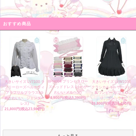
おすすめ商品
8PH004 プリンセスロー
大きいサイズ LV7100 ラ
大きいサイズ LVW1031
ズヘッドドレス (ゆめか
ブリーローズペルルティ
クラシカルギャザージレ
わいい メルヘン)
アラフリルブラウス(ゆ
風ワンピース(ゴスロ
4,900円(税込5,390円)
めかわいい、ジェンダー
リ、ゴシック)
レス)
16,800円(税込18,480円)
21,800円(税込23,980円)