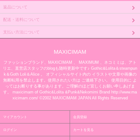
返品について
配送・送料について
支払い方法について
MAXICIMAM
ファッションブランド、MAXICIMAM 、 MAXIMUM 、ネコミミは、アト
リエ、直営店スタッフのblogも随時更新中です♪ Gothic&Lolita＆steampun
k＆Goth Loli＆Alice 。 オフィシャルサイト内の イラストや文章や画像の
無断転用を禁止します。使用されたい方は ご連絡下さい。 使用目的に よ
ってはお断りする事があります。ご理解のほど宜しくお願い申しあげま
す。 maxicimam of Gothic&Lolita &Punk&Nekomimi Brand http://www.ma
xicimam.com/ ©2002 MAXICIMAM JAPAN All Rights Reserved
マイアカウント
会員登録
ログイン
カートを見る