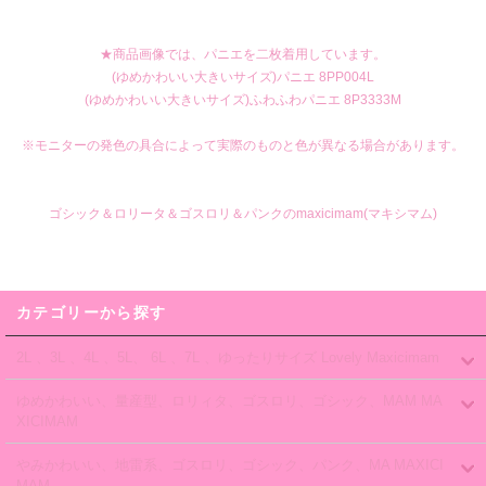
★商品画像では、パニエを二枚着用しています。
(ゆめかわいい大きいサイズ)パニエ 8PP004L
(ゆめかわいい大きいサイズ)ふわふわパニエ 8P3333M
※モニターの発色の具合によって実際のものと色が異なる場合があります。
ゴシック＆ロリータ＆ゴスロリ＆パンクのmaxicimam(マキシマム)
カテゴリーから探す
2L 、3L 、4L 、5L、 6L 、7L 、ゆったりサイズ Lovely Maxicimam
ゆめかわいい、量産型、ロリィタ、ゴスロリ、ゴシック、MAM MA
XICIMAM
やみかわいい、地雷系、ゴスロリ、ゴシック、パンク、MA MAXICI
MAM