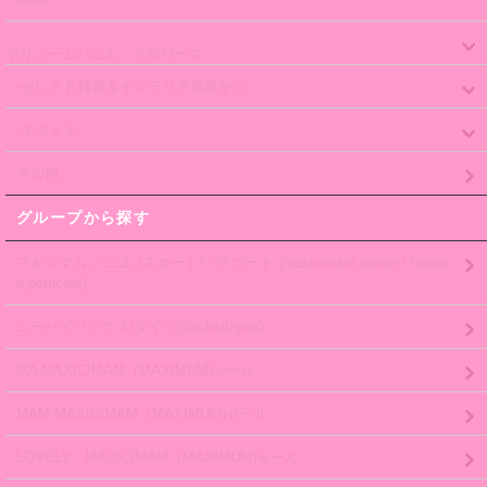
ボリュームパニエ、ドロワーズ
-セレクト雑貨＆インテリア用鳥かご-
-ネコミミ-
その他
グループから探す
マキシマム パニエ /スカート/ペチコート (maxicimam panier / hoope
d petticoat)
ニーハイソックス/タイツ(Socks/tights)
MA MAXICIMAM（MAXIMUM)セール
MAM MAXICIMAM（MAXIMUM)セール
LOVELY MAXICIMAM（MAXIMUM)セール