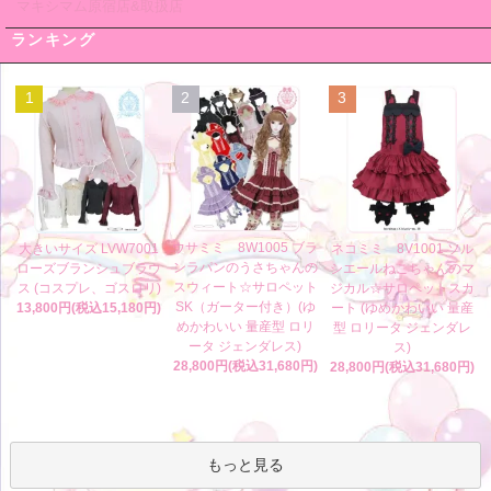
マキシマム原宿店&取扱店
ランキング
1
2
3
ウサミミ 8W1005 ブラ
大きいサイズ LVW7001
ネコミミ 8V1001 ソル
ンラパンのうさちゃんの
ローズブランシュブラウ
シエールねこちゃんのマ
スウィート☆サロペット
ス (コスプレ、ゴスロリ)
ジカル☆サロペットスカ
SK（ガーター付き）(ゆ
13,800円(税込15,180円)
ート (ゆめかわいい 量産
めかわいい 量産型 ロリ
型 ロリータ ジェンダレ
ータ ジェンダレス)
ス)
28,800円(税込31,680円)
28,800円(税込31,680円)
もっと見る