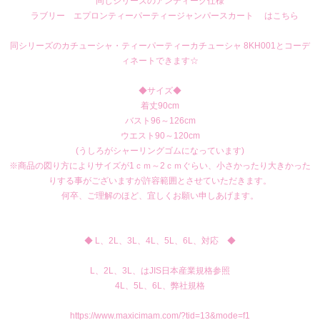
同じシリーズのアンティーク仕様
ラブリー エプロンティーパーティージャンパースカート はこちら
同シリーズのカチューシャ・
ティーパーティーカチューシャ 8KH001
とコーデ
ィネートできます☆
◆サイズ◆
着丈90cm
バスト96～126cm
ウエスト90～120cm
(うしろがシャーリングゴムになっています)
※商品の図り方によりサイズが1ｃｍ～2ｃｍぐらい、小さかったり大きかった
りする事がございますが許容範囲とさせていただきます。
何卒、ご理解のほど、宜しくお願い申しあげます。
◆ L、2L、3L、4L、5L、6L、対応 ◆
L、2L、3L、はJIS日本産業規格参照
4L、5L、6L、弊社規格
https://www.maxicimam.com/?tid=13&mode=f1