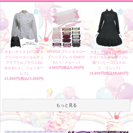
8PH004 プリンセスロー
大きいサイズ LV7100 ラ
大きいサイズ LVW1031
ズヘッドドレス (ゆめか
ブリーローズペルルティ
クラシカルギャザージレ
わいい メルヘン)
アラフリルブラウス(ゆ
風ワンピース(ゴスロ
4,900円(税込5,390円)
めかわいい、ジェンダー
リ、ゴシック)
レス)
16,800円(税込18,480円)
21,800円(税込23,980円)
もっと見る