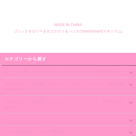
MADE IN CHINA
ゴシック＆ロリータ＆ゴスロリ＆パンクのmaxicimam(マキシマム)
カテゴリーから探す
2L 、3L 、4L 、5L、 6L 、7L 、ゆったりサイズ Lovely Maxicimam
ゆめかわいい、量産型、ロリィタ、ゴスロリ、ゴシック、MAM MA
XICIMAM
やみかわいい、地雷系、ゴスロリ、ゴシック、パンク、MA MAXICI
MAM
ボリュームパニエ、ドロワーズ
-セレクト雑貨＆インテリア用鳥かご-