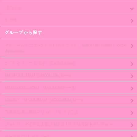
-ネコミミ-
その他
グループから探す
マキシマム パニエ /スカート/ペチコート (maxicimam panier / hoope
d petticoat)
ニーハイソックス/タイツ(Socks/tights)
MA MAXICIMAM（MAXIMUM)セール
MAM MAXICIMAM（MAXIMUM)セール
LOVELY MAXICIMAM（MAXIMUM)セール
不思議な国の黒猫アリス/グッズ/アイテム
ジュピリンアイテム大集合/MＡＸＩＣＩＭＡＭキャラクター
セーラ服/マリン/スクール