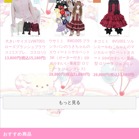
ウサミミ 8W1005 ブラ
大きいサイズ LVW7001
ネコミミ 8V1001 ソル
ンラパンのうさちゃんの
ローズブランシュブラウ
シエールねこちゃんのマ
スウィート☆サロペット
ス (コスプレ、ゴスロリ)
ジカル☆サロペットスカ
SK（ガーター付き）(ゆ
13,800円(税込15,180円)
ート (ゆめかわいい 量産
めかわいい 量産型 ロリ
型 ロリータ ジェンダレ
ータ ジェンダレス)
ス)
28,800円(税込31,680円)
28,800円(税込31,680円)
もっと見る
おすすめ商品