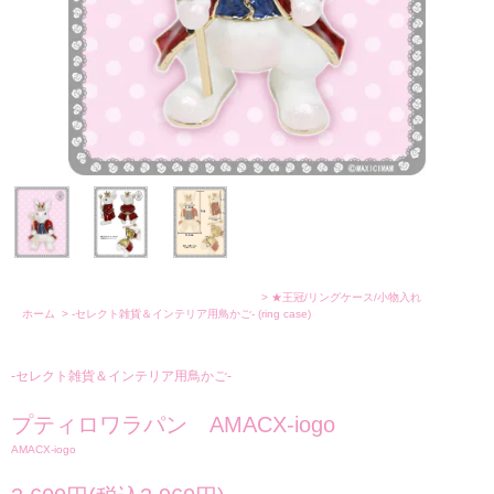
>
★王冠/リングケース/小物入れ
ホーム
>
-セレクト雑貨＆インテリア用鳥かご-
(ring case)
-セレクト雑貨＆インテリア用鳥かご-
プティロワラパン AMACX-iogo
AMACX-iogo