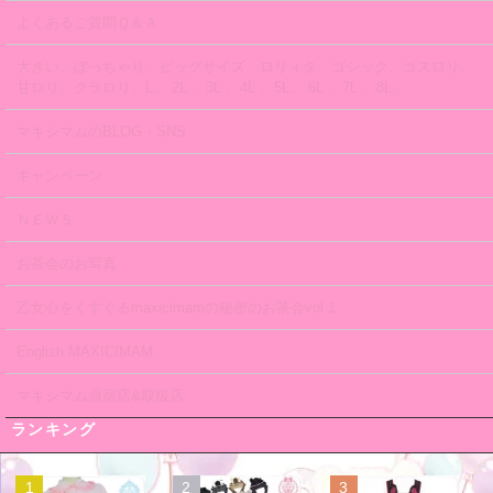
よくあるご質問Ｑ＆Ａ
大きい、ぽっちゃり、ビッグサイズ、ロリィタ、ゴシック、ゴスロリ、
甘ロリ、クラロリ、L、 2L 、3L 、4L 、5L、 6L 、7L 、8L、
マキシマムのBLOG・SNS
キャンペーン
ＮＥＷＳ
お茶会のお写真
乙女心をくすぐるmaxicimamの秘密のお茶会vol.1
English MAXICIMAM
マキシマム原宿店&取扱店
ランキング
1
2
3