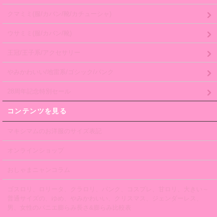
クマミミ(服/カバン/靴/カチューシャ)
ウサミミ(服/カバン/靴)
王冠/王子系/アクセサリー
やみかわいい/地雷系/ゴシック/パンク
28周年記念特別セール
コンテンツを見る
マキシマムのお洋服のサイズ表記
オンラインショップ
おしゃまニャンコラム
ゴスロリ、ロリータ、クラロリ、パンク、コスプレ、甘ロリ、大きい～
普通サイズの、ゆめ、やみかわいい、クリスマス、ジェンダーレス、
男、女性のパニエ膨らみ長さ&膨らみ比較表