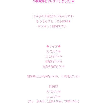
小物雑貨をセレクトしました♪★
うさぎの王様型の小物入れです♪
きらきらでとっても綺麗★
マグネット開閉式です。
◆サイズ◆
たて約7cm
よこ約4.5cm
横幅約3.5cm
お顔の幅約1.5cm
開閉時の上半身約4.5cm、下半身約2.5cm
開閉部
たて約1cm
よこ約2cm
深さ 約3cm（上部1.5cm、下部1.5cm)