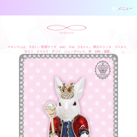
メニュー
マキシマムは、大きい～普通サイズ、ゆめ、やみ、かわいい、懐古ロリィタ、ゴスロリ、
甘ロリ、クラロリ、デコラ、ジェンダーレス、男・女性・通販。