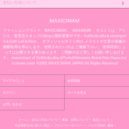
支払い方法について
MAXICIMAM
ファッションブランド、MAXICIMAM 、 MAXIMUM 、ネコミミは、アト
リエ、直営店スタッフのblogも随時更新中です♪ Gothic&Lolita＆steampun
k＆Goth Loli＆Alice 。 オフィシャルサイト内の イラストや文章や画像の
無断転用を禁止します。使用されたい方は ご連絡下さい。 使用目的に よ
ってはお断りする事があります。ご理解のほど宜しくお願い申しあげま
す。 maxicimam of Gothic&Lolita &Punk&Nekomimi Brand http://www.ma
xicimam.com/ ©2002 MAXICIMAM JAPAN All Rights Reserved
マイアカウント
会員登録
ログイン
カートを見る
お問い合わせ
ホーム
/
支払い方法について
/
配送・送料について
/
返品について
/
特定商取引法に基づく表記
/
プライバシーポリシー
/
メルマガ登録・解除
/