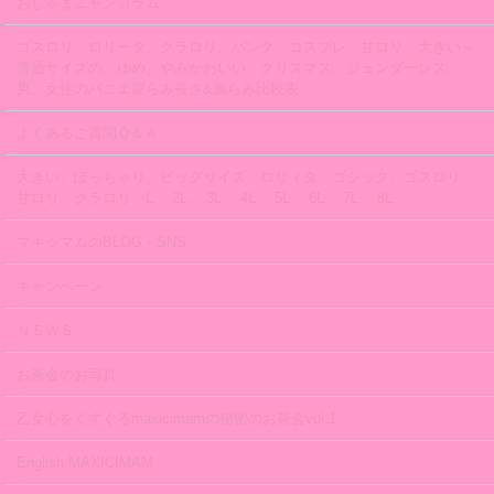
おしゃまニャンコラム
ゴスロリ、ロリータ、クラロリ、パンク、コスプレ、甘ロリ、大きい～
普通サイズの、ゆめ、やみかわいい、クリスマス、ジェンダーレス、
男、女性のパニエ膨らみ長さ&膨らみ比較表
よくあるご質問Ｑ＆Ａ
大きい、ぽっちゃり、ビッグサイズ、ロリィタ、ゴシック、ゴスロリ、
甘ロリ、クラロリ、L、 2L 、3L 、4L 、5L、 6L 、7L 、8L、
マキシマムのBLOG・SNS
キャンペーン
ＮＥＷＳ
お茶会のお写真
乙女心をくすぐるmaxicimamの秘密のお茶会vol.1
English MAXICIMAM