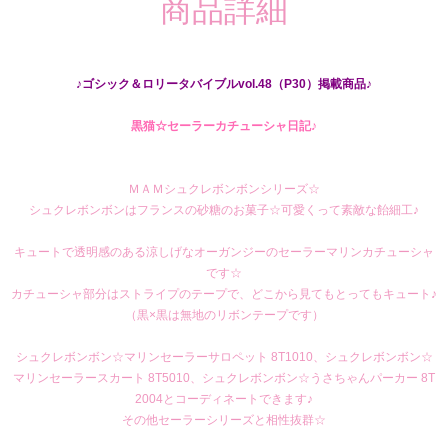
商品詳細
♪ゴシック＆ロリータバイブルvol.48（P30）掲載商品♪
黒猫☆セーラーカチューシャ日記♪
ＭＡＭシュクレボンボンシリーズ☆
シュクレボンボンはフランスの砂糖のお菓子☆可愛くって素敵な飴細工♪
キュートで透明感のある涼しげなオーガンジーのセーラーマリンカチューシャ
です☆
カチューシャ部分はストライプのテープで、どこから見てもとってもキュート♪
（黒×黒は無地のリボンテープです）
シュクレボンボン☆マリンセーラーサロペット 8T1010
、
シュクレボンボン☆
マリンセーラースカート 8T5010
、
シュクレボンボン☆うさちゃんパーカー 8T
2004
とコーディネートできます♪
その他セーラーシリーズと相性抜群☆