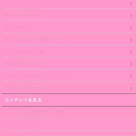
チョコミントくまのコティちゃんとマムリンのシャボン玉シリーズ
靴/シューズ/ shoes
傘 / Umbrella
クマミミ(服/カバン/靴/カチューシャ)
ウサミミ(服/カバン/靴)
王冠/王子系/アクセサリー
やみかわいい/地雷系/ゴシック/パンク
28周年記念特別セール
コンテンツを見る
マキシマムのお洋服のサイズ表記
オンラインショップ