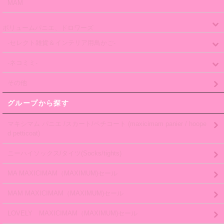
MAM
ボリュームパニエ、ドロワーズ
-セレクト雑貨＆インテリア用鳥かご-
-ネコミミ-
その他
グループから探す
マキシマム パニエ /スカート/ペチコート (maxicimam panier / hoope
d petticoat)
ニーハイソックス/タイツ(Socks/tights)
MA MAXICIMAM（MAXIMUM)セール
MAM MAXICIMAM（MAXIMUM)セール
LOVELY MAXICIMAM（MAXIMUM)セール