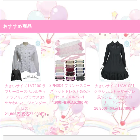
おすすめ商品
8PH004 プリンセスロー
大きいサイズ LV7100 ラ
大きいサイズ LVW1031
ズヘッドドレス (ゆめか
ブリーローズペルルティ
クラシカルギャザージレ
わいい メルヘン)
アラフリルブラウス(ゆ
風ワンピース(ゴスロ
4,900円(税込5,390円)
めかわいい、ジェンダー
リ、ゴシック)
レス)
16,800円(税込18,480円)
21,800円(税込23,980円)