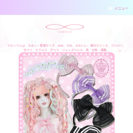
メニュー
マキシマムは、大きい～普通サイズ、ゆめ、やみ、かわいい、懐古ロリィタ、ゴスロリ、
甘ロリ、クラロリ、デコラ、ジェンダーレス、男・女性・通販。