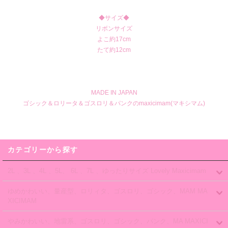
◆サイズ◆
リボンサイズ
よこ約17cm
たて約12cm
MADE IN JAPAN
ゴシック＆ロリータ＆ゴスロリ＆パンクのmaxicimam(マキシマム)
カテゴリーから探す
2L 、3L 、4L 、5L、 6L 、7L 、ゆったりサイズ Lovely Maxicimam
ゆめかわいい、量産型、ロリィタ、ゴスロリ、ゴシック、MAM MA
XICIMAM
やみかわいい、地雷系、ゴスロリ、ゴシック、パンク、MA MAXICI