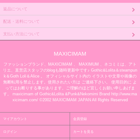
返品について
配送・送料について
支払い方法について
MAXICIMAM
ファッションブランド、MAXICIMAM 、 MAXIMUM 、ネコミミは、アト
リエ、直営店スタッフのblogも随時更新中です♪ Gothic&Lolita＆steampun
k＆Goth Loli＆Alice 。 オフィシャルサイト内の イラストや文章や画像の
無断転用を禁止します。使用されたい方は ご連絡下さい。 使用目的に よ
ってはお断りする事があります。ご理解のほど宜しくお願い申しあげま
す。 maxicimam of Gothic&Lolita &Punk&Nekomimi Brand http://www.ma
xicimam.com/ ©2002 MAXICIMAM JAPAN All Rights Reserved
マイアカウント
会員登録
ログイン
カートを見る