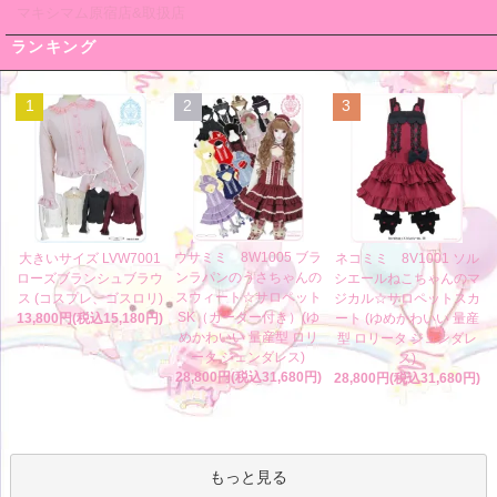
マキシマム原宿店&取扱店
ランキング
1
2
3
ウサミミ 8W1005 ブラ
大きいサイズ LVW7001
ネコミミ 8V1001 ソル
ンラパンのうさちゃんの
ローズブランシュブラウ
シエールねこちゃんのマ
スウィート☆サロペット
ス (コスプレ、ゴスロリ)
ジカル☆サロペットスカ
SK（ガーター付き）(ゆ
13,800円(税込15,180円)
ート (ゆめかわいい 量産
めかわいい 量産型 ロリ
型 ロリータ ジェンダレ
ータ ジェンダレス)
ス)
28,800円(税込31,680円)
28,800円(税込31,680円)
もっと見る