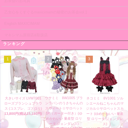
お茶会のお写真
乙女心をくすぐるmaxicimamの秘密のお茶会vol.1
English MAXICIMAM
マキシマム原宿店&取扱店
ランキング
1
2
3
ウサミミ 8W1005 ブラ
大きいサイズ LVW7001
ネコミミ 8V1001 ソル
ンラパンのうさちゃんの
ローズブランシュブラウ
シエールねこちゃんのマ
スウィート☆サロペット
ス (コスプレ、ゴスロリ)
ジカル☆サロペットスカ
SK（ガーター付き）(ゆ
13,800円(税込15,180円)
ート (ゆめかわいい 量産
めかわいい 量産型 ロリ
型 ロリータ ジェンダレ
ータ ジェンダレス)
ス)