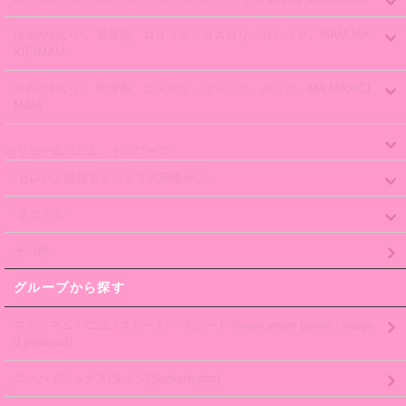
ゆめかわいい、量産型、ロリィタ、ゴスロリ、ゴシック、MAM MA
XICIMAM
やみかわいい、地雷系、ゴスロリ、ゴシック、パンク、MA MAXICI
MAM
ボリュームパニエ、ドロワーズ
-セレクト雑貨＆インテリア用鳥かご-
-ネコミミ-
その他
グループから探す
マキシマム パニエ /スカート/ペチコート (maxicimam panier / hoope
d petticoat)
ニーハイソックス/タイツ(Socks/tights)