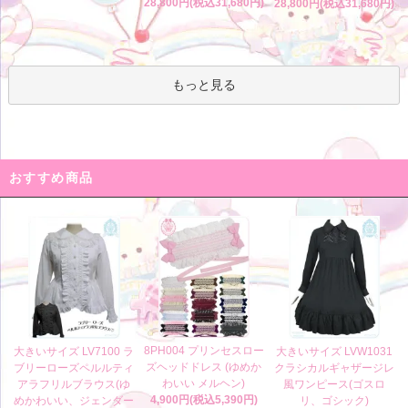
28,800円(税込31,680円)
28,800円(税込31,680円)
もっと見る
おすすめ商品
8PH004 プリンセスロー
大きいサイズ LV7100 ラ
大きいサイズ LVW1031
ズヘッドドレス (ゆめか
ブリーローズペルルティ
クラシカルギャザージレ
わいい メルヘン)
アラフリルブラウス(ゆ
風ワンピース(ゴスロ
4,900円(税込5,390円)
めかわいい、ジェンダー
リ、ゴシック)