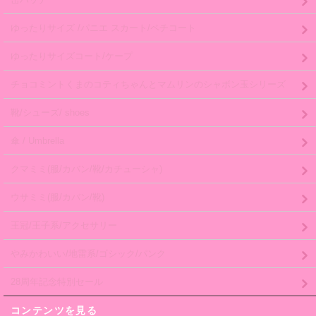
ゆったりサイズ /パニエ スカート/ペチコート
ゆったりサイズコート/ケープ
チョコミントくまのコティちゃんとマムリンのシャボン玉シリーズ
靴/シューズ/ shoes
傘 / Umbrella
クマミミ(服/カバン/靴/カチューシャ)
ウサミミ(服/カバン/靴)
王冠/王子系/アクセサリー
やみかわいい/地雷系/ゴシック/パンク
28周年記念特別セール
コンテンツを見る