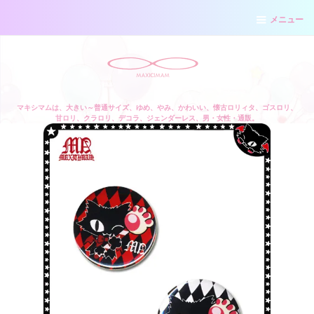
メニュー
マキシマムは、大きい～普通サイズ、ゆめ、やみ、かわいい、懐古ロリィタ、ゴスロリ、
甘ロリ、クラロリ、デコラ、ジェンダーレス、男・女性・通販。