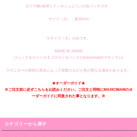
ダイヤ柄♪肉球ステッキジュピリンの缶バッチです。
サイズ（大）：直径4cm
※サイズ（大）のみです。
MADE IN JAPAN
ゴシック＆ロリータ＆ゴスロリ＆パンクのmaxicimam(マキシマム)
※モニターの発色の具合によって実際のものと色が異なる場合があります。
★オーダーガイド★
※ご注文前に必ずこちらをお読みください。ご注文と同時にMAXICIMAMのオ
ーダーガイドに同意された事となります。※
カテゴリーから探す
2L 、3L 、4L 、5L、 6L 、7L 、ゆったりサイズ Lovely Maxicimam