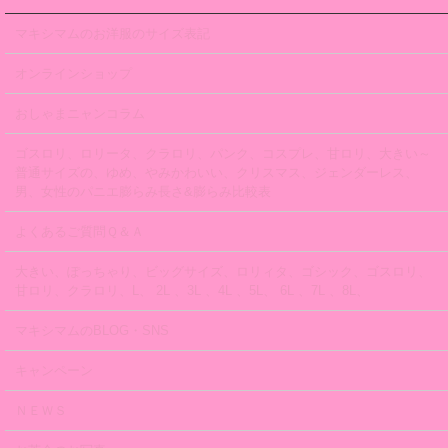
マキシマムのお洋服のサイズ表記
オンラインショップ
おしゃまニャンコラム
ゴスロリ、ロリータ、クラロリ、パンク、コスプレ、甘ロリ、大きい～
普通サイズの、ゆめ、やみかわいい、クリスマス、ジェンダーレス、
男、女性のパニエ膨らみ長さ&膨らみ比較表
よくあるご質問Ｑ＆Ａ
大きい、ぽっちゃり、ビッグサイズ、ロリィタ、ゴシック、ゴスロリ、
甘ロリ、クラロリ、L、 2L 、3L 、4L 、5L、 6L 、7L 、8L、
マキシマムのBLOG・SNS
キャンペーン
ＮＥＷＳ