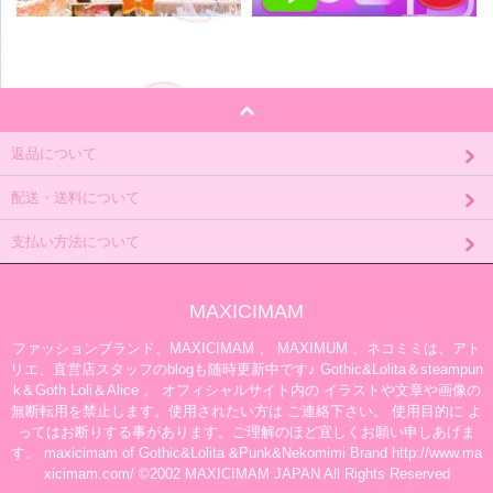
返品について
配送・送料について
支払い方法について
MAXICIMAM
ファッションブランド、MAXICIMAM 、 MAXIMUM 、ネコミミは、アト
リエ、直営店スタッフのblogも随時更新中です♪ Gothic&Lolita＆steampun
k＆Goth Loli＆Alice 。 オフィシャルサイト内の イラストや文章や画像の
無断転用を禁止します。使用されたい方は ご連絡下さい。 使用目的に よ
ってはお断りする事があります。ご理解のほど宜しくお願い申しあげま
す。 maxicimam of Gothic&Lolita &Punk&Nekomimi Brand http://www.ma
xicimam.com/ ©2002 MAXICIMAM JAPAN All Rights Reserved