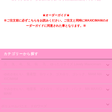
★オーダーガイド★
※ご注文前に必ずこちらをお読みください。ご注文と同時にMAXICIMAMのオ
ーダーガイドに同意された事となります。※
カテゴリーから探す
2L 、3L 、4L 、5L、 6L 、7L 、ゆったりサイズ Lovely Maxicimam
ゆめかわいい、量産型、ロリィタ、ゴスロリ、ゴシック、MAM MA
XICIMAM
やみかわいい、地雷系、ゴスロリ、ゴシック、パンク、MA MAXICI
MAM
ボリュームパニエ、ドロワーズ