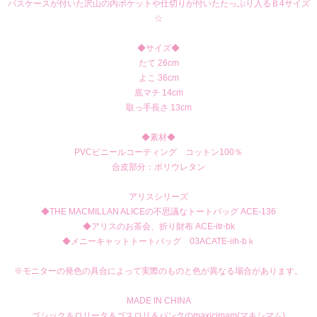
パスケースが付いた沢山の内ポケットや仕切りが付いたたっぷり入るＢ4サイズ
☆
◆サイズ◆
たて 26cm
よこ 36cm
底マチ 14cm
取っ手長さ 13cm
◆素材◆
PVCビニールコーティング コットン100％
合皮部分：ポリウレタン
アリスシリーズ
◆THE MACMILLAN ALICEの不思議なトートバッグ ACE-136
◆アリスのお茶会、折り財布 ACE-itr-bk
◆メニーキャットトートバッグ 03ACATE-iih-bｋ
※モニターの発色の具合によって実際のものと色が異なる場合があります。
MADE IN CHINA
ゴシック＆ロリータ＆ゴスロリ＆パンクのmaxicimam(マキシマム)