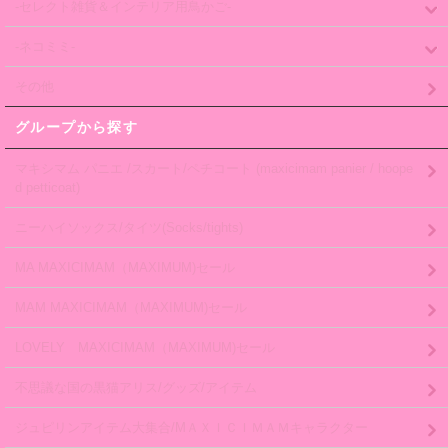
-セレクト雑貨＆インテリア用鳥かご-
-ネコミミ-
その他
グループから探す
マキシマム パニエ /スカート/ペチコート (maxicimam panier / hoope
d petticoat)
ニーハイソックス/タイツ(Socks/tights)
MA MAXICIMAM（MAXIMUM)セール
MAM MAXICIMAM（MAXIMUM)セール
LOVELY MAXICIMAM（MAXIMUM)セール
不思議な国の黒猫アリス/グッズ/アイテム
ジュピリンアイテム大集合/MＡＸＩＣＩＭＡＭキャラクター