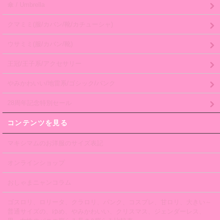
傘 / Umbrella
クマミミ(服/カバン/靴/カチューシャ)
ウサミミ(服/カバン/靴)
王冠/王子系/アクセサリー
やみかわいい/地雷系/ゴシック/パンク
28周年記念特別セール
コンテンツを見る
マキシマムのお洋服のサイズ表記
オンラインショップ
おしゃまニャンコラム
ゴスロリ、ロリータ、クラロリ、パンク、コスプレ、甘ロリ、大きい～
普通サイズの、ゆめ、やみかわいい、クリスマス、ジェンダーレス、