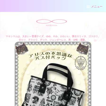
メニュー
マキシマムは、大きい～普通サイズ、ゆめ、やみ、かわいい、懐古ロリィタ、ゴスロリ、
甘ロリ、クラロリ、デコラ、ジェンダーレス、男・女性・通販。