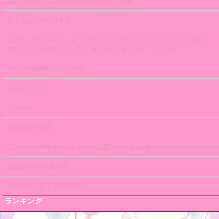
男、女性のパニエ膨らみ長さ&膨らみ比較表
よくあるご質問Ｑ＆Ａ
大きい、ぽっちゃり、ビッグサイズ、ロリィタ、ゴシック、ゴスロリ、
甘ロリ、クラロリ、L、 2L 、3L 、4L 、5L、 6L 、7L 、8L、
マキシマムのBLOG・SNS
キャンペーン
ＮＥＷＳ
お茶会のお写真
乙女心をくすぐるmaxicimamの秘密のお茶会vol.1
English MAXICIMAM
マキシマム原宿店&取扱店
ランキング