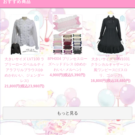
おすすめ商品
8PH004 プリンセスロー
大きいサイズ LV7100 ラ
大きいサイズ LVW1031
ズヘッドドレス (ゆめか
ブリーローズペルルティ
クラシカルギャザージレ
わいい メルヘン)
アラフリルブラウス(ゆ
風ワンピース(ゴスロ
4,900円(税込5,390円)
めかわいい、ジェンダー
リ、ゴシック)
レス)
16,800円(税込18,480円)
21,800円(税込23,980円)
もっと見る