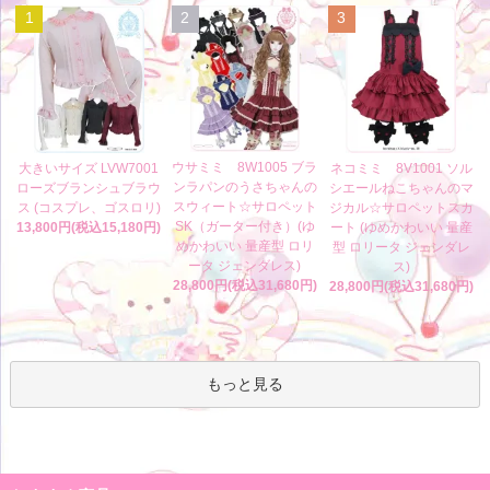
1
2
3
ウサミミ 8W1005 ブラ
大きいサイズ LVW7001
ネコミミ 8V1001 ソル
ンラパンのうさちゃんの
ローズブランシュブラウ
シエールねこちゃんのマ
スウィート☆サロペット
ス (コスプレ、ゴスロリ)
ジカル☆サロペットスカ
SK（ガーター付き）(ゆ
13,800円(税込15,180円)
ート (ゆめかわいい 量産
めかわいい 量産型 ロリ
型 ロリータ ジェンダレ
ータ ジェンダレス)
ス)
28,800円(税込31,680円)
28,800円(税込31,680円)
もっと見る