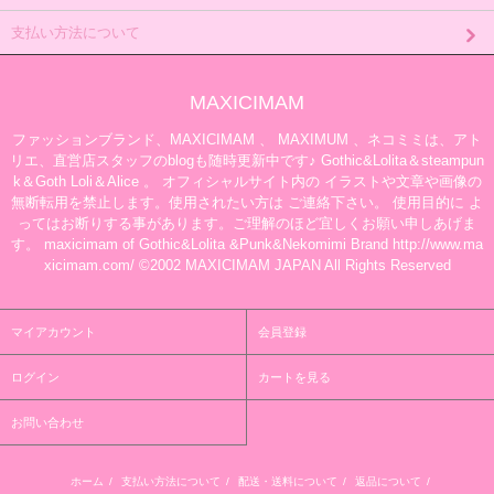
支払い方法について
MAXICIMAM
ファッションブランド、MAXICIMAM 、 MAXIMUM 、ネコミミは、アト
リエ、直営店スタッフのblogも随時更新中です♪ Gothic&Lolita＆steampun
k＆Goth Loli＆Alice 。 オフィシャルサイト内の イラストや文章や画像の
無断転用を禁止します。使用されたい方は ご連絡下さい。 使用目的に よ
ってはお断りする事があります。ご理解のほど宜しくお願い申しあげま
す。 maxicimam of Gothic&Lolita &Punk&Nekomimi Brand http://www.ma
xicimam.com/ ©2002 MAXICIMAM JAPAN All Rights Reserved
マイアカウント
会員登録
ログイン
カートを見る
お問い合わせ
ホーム
/
支払い方法について
/
配送・送料について
/
返品について
/