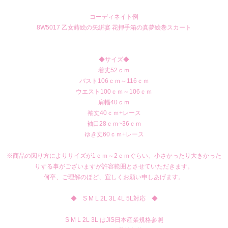
コーディネイト例
8W5017 乙女蒔絵の矢絣宴 花押手箱の真夢絵巻スカート
◆サイズ◆
着丈52ｃｍ
バスト106ｃｍ～116ｃｍ
ウエスト100ｃｍ～106ｃｍ
肩幅40ｃｍ
袖丈40ｃｍ+レース
袖口28ｃｍ~36ｃｍ
ゆき丈60ｃｍ+レース
※商品の図り方によりサイズが1ｃｍ～2ｃｍぐらい、小さかったり大きかった
りする事がございますが許容範囲とさせていただきます。
何卒、ご理解のほど、宜しくお願い申しあげます。
◆ S M L 2L 3L 4L 5L対応 ◆
S M L 2L 3L はJIS日本産業規格参照