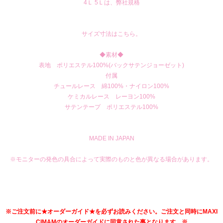
4Ｌ 5Ｌは、弊社規格
サイズ寸法はこちら。
◆素材◆
表地 ポリエステル100%(バックサテンジョーゼット)
付属
チュールレース 綿100%・ナイロン100%
ケミカルレース レーヨン100%
サテンテープ ポリエステル100%
MADE IN JAPAN
※モニターの発色の具合によって実際のものと色が異なる場合があります。
※ご注文前に★オーダーガイド★を必ずお読みください。ご注文と同時にMAXI
CIMAMのオーダーガイドに同意された事となります。※