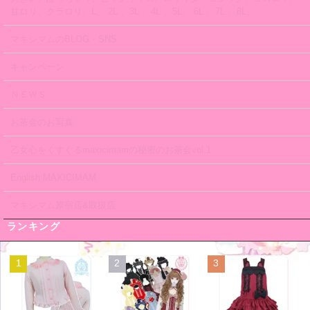
甘ロリ、クラロリ、L、 2L 、3L 、4L 、5L、 6L 、7L 、8L、
マキシマムのBLOG・SNS
キャンペーン
ＮＥＷＳ
お茶会のお写真
乙女心をくすぐるmaxicimamの秘密のお茶会vol.1
English MAXICIMAM
マキシマム原宿店&取扱店
ランキング
1
2
3