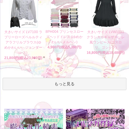
8PH004 プリンセスロー
大きいサイズ LV7100 ラ
大きいサイズ LVW1031
ズヘッドドレス (ゆめか
ブリーローズペルルティ
クラシカルギャザージレ
わいい メルヘン)
アラフリルブラウス(ゆ
風ワンピース(ゴスロ
4,900円(税込5,390円)
めかわいい、ジェンダー
リ、ゴシック)
レス)
16,800円(税込18,480円)
21,800円(税込23,980円)
もっと見る