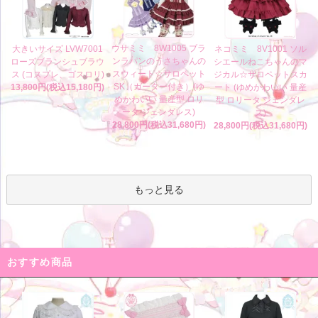
ウサミミ 8W1005 ブラ
大きいサイズ LVW7001
ネコミミ 8V1001 ソル
ンラパンのうさちゃんの
ローズブランシュブラウ
シエールねこちゃんのマ
スウィート☆サロペット
ス (コスプレ、ゴスロリ)
ジカル☆サロペットスカ
SK（ガーター付き）(ゆ
13,800円(税込15,180円)
ート (ゆめかわいい 量産
めかわいい 量産型 ロリ
型 ロリータ ジェンダレ
ータ ジェンダレス)
ス)
28,800円(税込31,680円)
28,800円(税込31,680円)
もっと見る
おすすめ商品