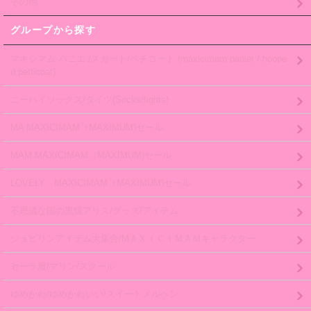
その他
グループから探す
マキシマム パニエ /スカート/ペチコート (maxicimam panier / hoope
d petticoat)
ニーハイソックス/タイツ(Socks/tights)
MA MAXICIMAM（MAXIMUM)セール
MAM MAXICIMAM（MAXIMUM)セール
LOVELY MAXICIMAM（MAXIMUM)セール
不思議な国の黒猫アリス/グッズ/アイテム
ジュピリンアイテム大集合/MＡＸＩＣＩＭＡＭキャラクター
セーラ服/マリン/スクール
ゆめかわ/ゆめかわいい/スイートメルヘン