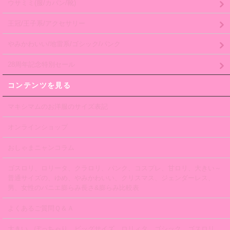
ウサミミ(服/カバン/靴)
王冠/王子系/アクセサリー
やみかわいい/地雷系/ゴシック/パンク
28周年記念特別セール
コンテンツを見る
マキシマムのお洋服のサイズ表記
オンラインショップ
おしゃまニャンコラム
ゴスロリ、ロリータ、クラロリ、パンク、コスプレ、甘ロリ、大きい～
普通サイズの、ゆめ、やみかわいい、クリスマス、ジェンダーレス、
男、女性のパニエ膨らみ長さ&膨らみ比較表
よくあるご質問Ｑ＆Ａ
大きい、ぽっちゃり、ビッグサイズ、ロリィタ、ゴシック、ゴスロリ、