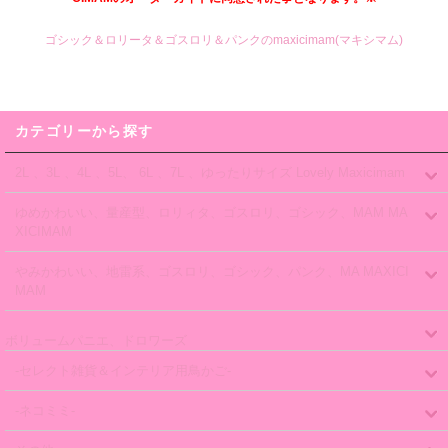
ゴシック＆ロリータ＆ゴスロリ＆パンクのmaxicimam(マキシマム)
カテゴリーから探す
2L 、3L 、4L 、5L、 6L 、7L 、ゆったりサイズ Lovely Maxicimam
ゆめかわいい、量産型、ロリィタ、ゴスロリ、ゴシック、MAM MA
XICIMAM
やみかわいい、地雷系、ゴスロリ、ゴシック、パンク、MA MAXICI
MAM
ボリュームパニエ、ドロワーズ
-セレクト雑貨＆インテリア用鳥かご-
-ネコミミ-