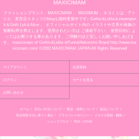
MAXICIMAM
ファッションブランド、MAXICIMAM 、 MAXIMUM 、ネコミミは、アト
リエ、直営店スタッフのblogも随時更新中です♪ Gothic&Lolita＆steampun
k＆Goth Loli＆Alice 。 オフィシャルサイト内の イラストや文章や画像の
無断転用を禁止します。使用されたい方は ご連絡下さい。 使用目的に よ
ってはお断りする事があります。ご理解のほど宜しくお願い申しあげま
す。 maxicimam of Gothic&Lolita &Punk&Nekomimi Brand http://www.ma
xicimam.com/ ©2002 MAXICIMAM JAPAN All Rights Reserved
マイアカウント
会員登録
ログイン
カートを見る
お問い合わせ
ホーム
/
支払い方法について
/
配送・送料について
/
返品について
/
特定商取引法に基づく表記
/
プライバシーポリシー
/
メルマガ登録・解除
/
ショップブログ
/
RSS
/
ATOM