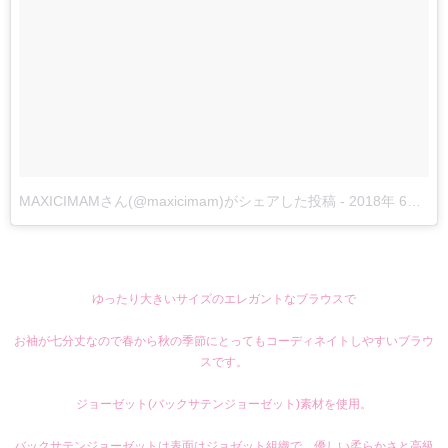
MAXICIMAMさん(@maxicimam)がシェアした投稿
-
2018年 6月月18日午前1時32分PDT
ゆったり大きいサイズのエレガントなブラウスで
お袖が七分丈なので春から秋の季節にとってもコーディネイトしやすいブラウ
スです。
ジョーゼット(バックサテンジョーゼット)素材を使用。
バックサテンジョーゼットは表面はジョゼット組織で、優しい柔らかさと高級