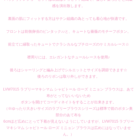
感を演出致します。
裏面の肌にフィットする方はサテン組織の為とっても着心地が快適です。
フロントは前側身頃のピンタック♪♪と、キュートな薔薇のモチーフボタン。
前立てに縁取ったキュートでクラシカルなプチローズのケミカルレース☆
襟周りには、エレガントなチュールレースを使用♪
後ろはシャーリングと編み上げでシルエットとサイズを調節できます☆
後ろのリボンは取り外しができます。
LVW7015 ラブリーマキシマム シャピトール ローズ ミニョン ブラウスは、あて
布がとってないいないため
ボタンを開けてコーディネイトをすることが出来きます。
（※ゆったり大きいサイズのラブリーブラウスシリーズは標準で前のボタン奥
部分のあて布を
6cmほど広めにとって下着が見えないようにしていますが、LVW7015 ラブリー
マキシマム シャピトール ローズ ミニョン ブラウスは広めにはなっていませ
ん。）