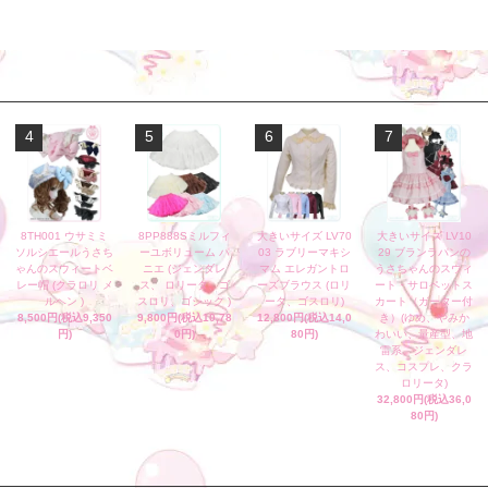
4
5
6
7
8TH001 ウサミミ
8PP888Sミルフィ
大きいサイズ LV70
大きいサイズ LV10
ソルシエールうさち
ーユボリューム パ
03 ラブリーマキシ
29 ブランラパンの
ゃんのスウィートベ
ニエ (ジェンダレ
マム エレガントロ
うさちゃんのスウィ
レー帽 (クラロリ メ
ス、 ロリータ、ゴ
ーズブラウス (ロリ
ート・サロペットス
ルヘン )
スロリ、ゴシック )
ータ、ゴスロリ)
カート（ガーター付
8,500円(税込9,350
9,800円(税込10,78
12,800円(税込14,0
き）(ゆめ、やみか
円)
0円)
80円)
わいい、量産型、地
雷系、ジェンダレ
ス、コスプレ、クラ
ロリータ)
32,800円(税込36,0
80円)