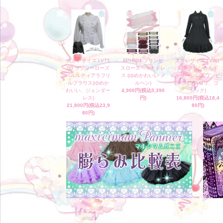
大きいサイズ LV71
8PH004 プリンセ
大きいサイズ LVW1
00 ラブリーローズ
スローズヘッドドレ
031 クラシカルギ
ペルルティアラフリ
ス (ゆめかわいい メ
ャザージレ風ワンピ
ルブラウス(ゆめか
ルヘン)
ース(ゴスロリ、ゴ
わいい、ジェンダー
4,900円(税込5,390
シック)
レス)
円)
16,800円(税込18,4
21,800円(税込23,9
80円)
80円)