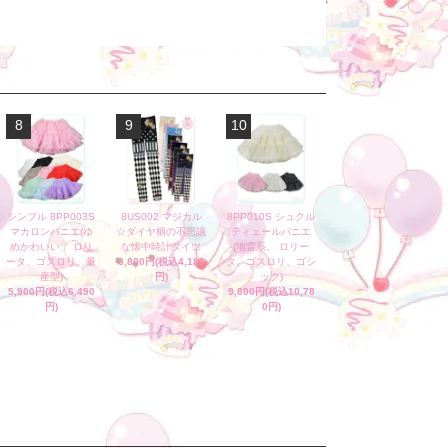
8
9
10
シンプル 8PP003S
8US002 マジカル
8PP010S シュクル
マカロンパニエ(ゆ
☆ダイヤ柄の不思議
ティェールパニエ
めかわいい、 ロリ
な懐中時計タイツ
(地雷系、 ロリー
ータ、ゴスロリ、量
3,800円(税込4,180
タ、ゴスロリ、ゴシ
産型)
円)
ック)
5,900円(税込6,490
9,800円(税込10,78
円)
0円)