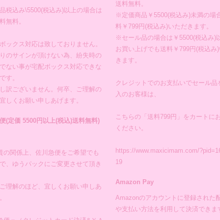
送料無料。
品税込み\5500(税込み)以上の場合は
※定価商品￥5500(税込み)未満の場
料無料。
料￥799円(税込み)いただきます。
※セール品の場合は￥5500(税込み)
ボックス対応は致しておりません。
お買い上げでも送料￥799円(税込み
りのサインが頂けない為、紛失時の
きます。
でない事が宅配ボックス対応できな
です。
クレジットでのお支払いでセール品
し訳ございません。何卒、ご理解の
入のお客様は、
宜しくお願い申しあげます。
こちらの「送料799円」をカートに
便(定価 5500円以上(税込)送料無料)
ください。
https://www.maxicimam.com/?pid=1
賃の関係上、佐川急便をご希望でも
19
で、ゆうパックにご変更させて頂き
Amazon Pay
ご理解のほど、宜しくお願い申しあ
。
Amazonのアカウントに登録された
や支払い方法を利用して決済できま