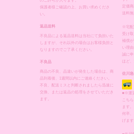
のご許可が入ります。
定価商
保護者様ご確認の上、お買い求めくださ
送料無
い。
返品送料
※宅配
受け取
不良品による返品送料は当社にて負担いた
補償が
しますが、それ以外の場合はお客様負担と
い理由
なりますのでご了承ください。
誠に申
ほど、
不良品
商品の不良、品違いが発生した場合は、商
佐川急
品到着後、1週間以内にご連絡ください。
不良、配送ミスと判断されましたら迅速に
交換、または返品の処理をさせていただき
■※運
ます。
こちら
ます。
何卒、
げます