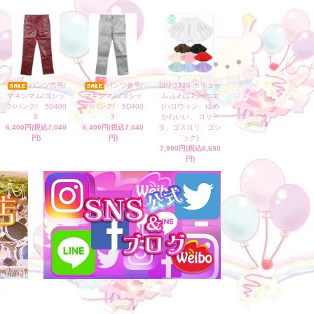
パンツ弐号/
パンツ参号/
8PP333S ボリュー
マキシマム/ゴシッ
マキシマム/ゴシッ
ム ふわふわパニエ
ク/パンク/ 5D400
ク/パンク/ 5D400
(ハロウィン、ゆめ
2
3
かわいい、 ロリー
6,400円(税込7,040
6,400円(税込7,040
タ、ゴスロリ、ゴシ
円)
円)
ック)
7,900円(税込8,690
円)