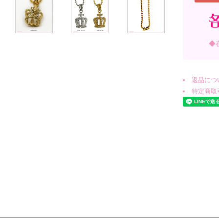
◆
返品につ
特定商取