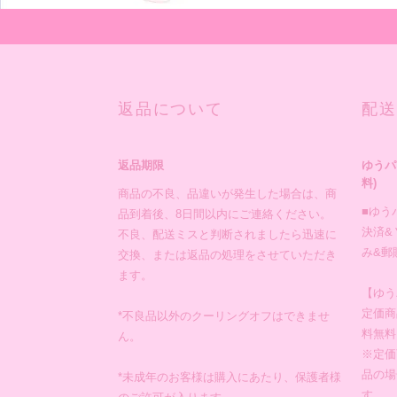
返品について
配送
返品期限
ゆうパ
料)
商品の不良、品違いが発生した場合は、商
■ゆう
品到着後、8日間以内にご連絡ください。
決済&
不良、配送ミスと判断されましたら迅速に
み&郵
交換、または返品の処理をさせていただき
ます。
【ゆう
定価商
*不良品以外のクーリングオフはできませ
料無料
ん。
※定価
品の場
*未成年のお客様は購入にあたり、保護者様
す。