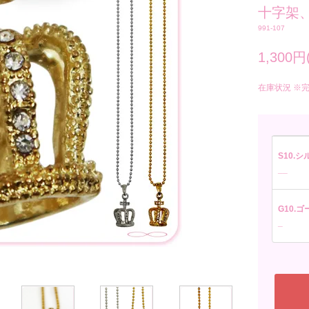
十字架
991-107
1,300円
在庫状況 ※
S10.シル
__
G10.ゴー
_