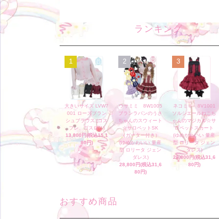
ランキング
1
2
3
大きいサイズ LVW7
ウサミミ 8W1005
ネコミミ 8V1001
001 ローズブラン
ブランラパンのうさ
ソルシエールねこち
シュブラウス (コス
ちゃんのスウィート
ゃんのマジカル☆サ
プレ、ゴスロリ)
☆サロペットSK
ロペットスカート
13,800円(税込15,1
（ガーター付き）
(ゆめかわいい 量産
80円)
(ゆめかわいい 量産
型 ロリータ ジェン
型 ロリータ ジェン
ダレス)
ダレス)
28,800円(税込31,6
28,800円(税込31,6
80円)
80円)
おすすめ商品