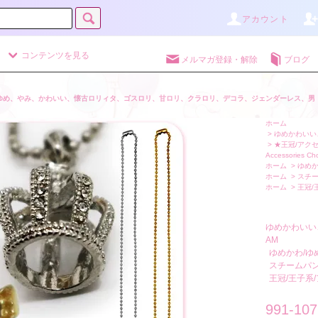
アカウント
コンテンツを見る
メルマガ登録・解除
ブログ
ゆめ、やみ、かわいい、懐古ロリィタ、ゴスロリ、甘ロリ、クラロリ、デコラ、ジェンダーレス、男
ホーム
>
ゆめかわいい、
>
★王冠/アクセ
Accessories Ch
ホーム
>
ゆめか
ホーム
>
スチー
ホーム
>
王冠/
ゆめかわいい
AM
ゆめかわ/ゆ
スチームパン
王冠/王子系
991-