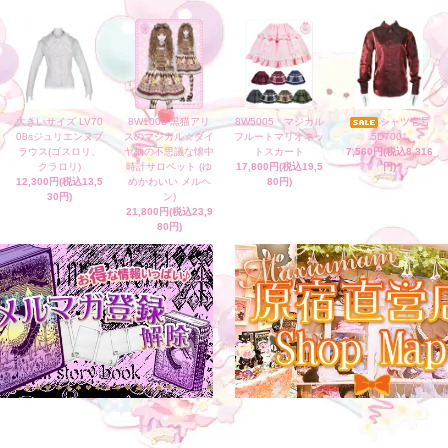
大きいサイズ LV70
8W1008 黒猫アリ
8W5005 マジカル
シャツ壱号
08sジュリエンヌブ
スのマジカル☆ダイ
フルートマリオネッ
5D7001
ラウス(ゴスロリ、
ヤ柄の不思議な懐中
トスカート
7,560円(税込8,316
クラロリ)
時計サロペット (ゆ
17,800円(税込19,5
円)
12,300円(税込13,5
めかわいい メルヘ
80円)
30円)
ン)
21,800円(税込23,9
80円)