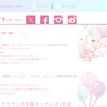
会員登録（無料）
ログイン
カート(0)
お問い合わせ
・女性・通販。
量産型、ロリィタ、ゴスロリ、ゴシック、MAM MAXICIMAM
サリー / シッポ /チョーカー
oker
わ/ゆめかわいい/スイートメルヘン
ムパンク/ゴシック/皇子/王子/騎士系アイテム
王子系/アクセサリー
、量産型、ロリィタ、ゴスロリ、ゴシック、MAM MAXICIM
めかわいい/スイートメルヘン
ク/ゴシック/皇子/王子/騎士系アイテム
/アクセサリー
107 クラウン十字架ネックレス (王冠、