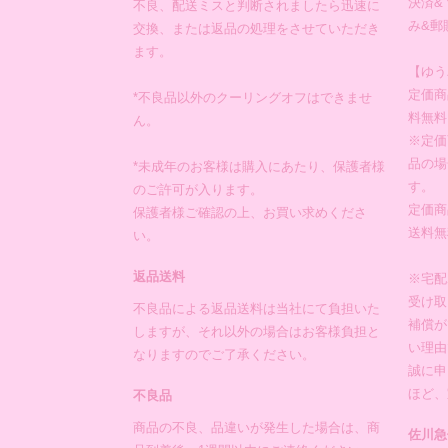
決済&
不良、配送ミスと判断されましたら迅速に
み&郵
交換、または返品の処理をさせていただき
ます。
【ゆう
定価商
*不良品以外のクーリングオフはできませ
料無料
ん。
※定価
品の場
*未成年のお客様は購入にあたり、保護者様
す。
のご許可が入ります。
定価商
保護者様ご確認の上、お買い求めくださ
送料無
い。
返品送料
※宅配
受け取
不良品による返品送料は当社にて負担いた
補償が
しますが、それ以外の場合はお客様負担と
い理由
なりますのでご了承ください。
誠に申
ほど、
不良品
商品の不良、品違いが発生した場合は、商
佐川急