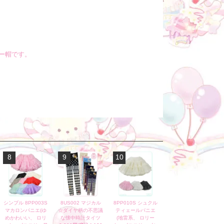
ー帽です。
8
9
10
シンプル 8PP003S
8US002 マジカル
8PP010S シュクル
マカロンパニエ(ゆ
☆ダイヤ柄の不思議
ティェールパニエ
めかわいい、 ロリ
な懐中時計タイツ
(地雷系、 ロリー