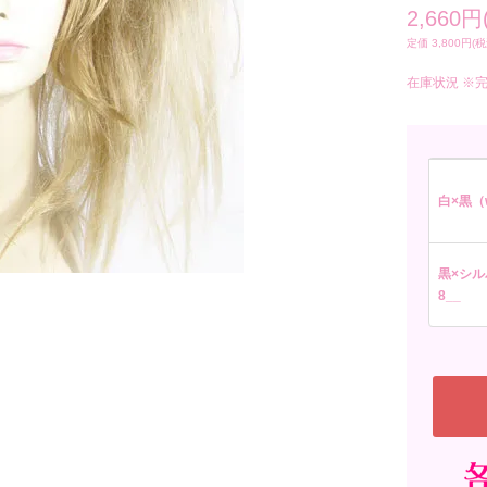
2,660円
定価 3,800円(税
在庫状況 ※
白×黒（wh
黒×シルバ
8__