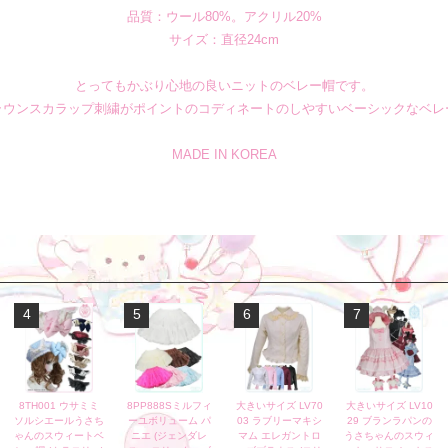
品質：ウール80%。アクリル20%
サイズ：直径24cm
とってもかぶり心地の良いニットのベレー帽です。
ラウンスカラップ刺繍がポイントのコディネートのしやすいベーシックなベレ
MADE IN KOREA
4
5
6
7
8TH001 ウサミミ
8PP888Sミルフィ
大きいサイズ LV70
大きいサイズ LV10
ソルシエールうさち
ーユボリューム パ
03 ラブリーマキシ
29 ブランラパンの
ゃんのスウィートベ
ニエ (ジェンダレ
マム エレガントロ
うさちゃんのスウィ