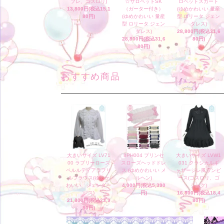
プレ、ゴスロリ)
☆サロペットSK
ロペットスカート
13,800円(税込15,1
（ガーター付き）
(ゆめかわいい 量産
80円)
(ゆめかわいい 量産
型 ロリータ ジェン
型 ロリータ ジェン
ダレス)
ダレス)
28,800円(税込31,6
28,800円(税込31,6
80円)
80円)
おすすめ商品
大きいサイズ LV71
8PH004 プリンセ
大きいサイズ LVW1
00 ラブリーローズ
スローズヘッドドレ
031 クラシカルギ
ペルルティアラフリ
ス (ゆめかわいい メ
ャザージレ風ワンピ
ルブラウス(ゆめか
ルヘン)
ース(ゴスロリ、ゴ
わいい、ジェンダー
4,900円(税込5,390
シック)
レス)
円)
16,800円(税込18,4
21,800円(税込23,9
80円)
80円)