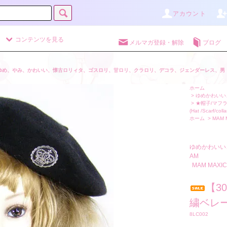
アカウント
コンテンツを見る
メルマガ登録・解除
ブログ
ゆめ、やみ、かわいい、懐古ロリィタ、ゴスロリ、甘ロリ、クラロリ、デコラ、ジェンダーレス、男
ホーム
>
ゆめかわいい、
>
★帽子/マフラ
(Hat /Scarf/colla
ホーム
>
MAM 
ゆめかわいい
AM
MAM MAXI
【3
繍ベレ
8LC002