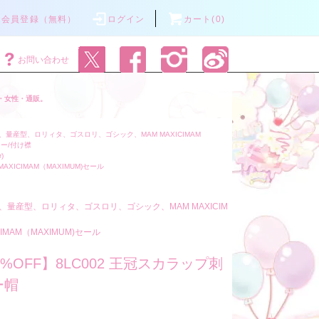
会員登録（無料）
ログイン
カート(0)
お問い合わせ
・女性・通販。
量産型、ロリィタ、ゴスロリ、ゴシック、MAM MAXICIMAM
ー/付け襟
r)
MAXICIMAM（MAXIMUM)セール
、量産型、ロリィタ、ゴスロリ、ゴシック、MAM MAXICIM
CIMAM（MAXIMUM)セール
0%OFF】8LC002 王冠スカラップ刺
ー帽