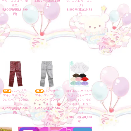
ータ、ゴスロリ、量
3,800円(税込4,180
タ、ゴスロリ、ゴシ
産型)
円)
ック)
5,900円(税込6,490
9,800円(税込10,78
円)
0円)
パンツ弐号/
パンツ参号/
8PP333S ボリュー
マキシマム/ゴシッ
マキシマム/ゴシッ
ム ふわふわパニエ
ク/パンク/ 5D400
ク/パンク/ 5D400
(ハロウィン、ゆめ
2
3
かわいい、 ロリー
6,400円(税込7,040
6,400円(税込7,040
タ、ゴスロリ、ゴシ
円)
円)
ック)
7,900円(税込8,690
円)