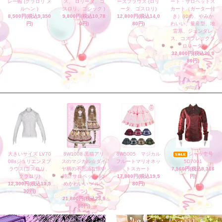
レー帽 (クラロリ メ
ス、 ロリータ、ゴ
ーズブラウス (ロリ
ート・サロペットス
ルヘン )
スロリ、ゴシック )
ータ、ゴスロリ)
カート（ガーター付
8,500円(税込9,350
9,800円(税込10,78
12,800円(税込14,0
き）(ゆめ、やみか
円)
0円)
80円)
わいい、量産型、地
雷系、ジェンダレ
ス、コスプレ、クラ
ロリータ)
32,800円(税込36,0
80円)
大きいサイズ LV70
8W1008 黒猫アリ
8W5005 マジカル
シャツ壱号
08sジュリエンヌブ
スのマジカル☆ダイ
フルートマリオネッ
5D7001
ラウス(ゴスロリ、
ヤ柄の不思議な懐中
トスカート
7,560円(税込8,316
クラロリ)
時計サロペット (ゆ
17,800円(税込19,5
円)
12,300円(税込13,5
めかわいい メルヘ
80円)
30円)
ン)
21,800円(税込23,9
80円)