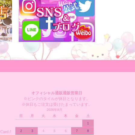
オフィシャル通販通販営業日
※ピンクのタイルが休日となります。
※休日もご注文は受けたまっています。
2026年8月
日
月
火
水
木
金
土
1
2
3
4
5
6
7
8
ard /