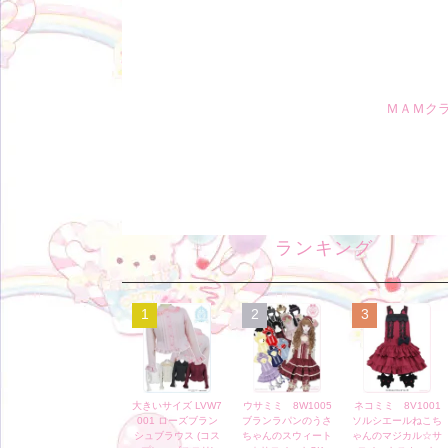
ＭＡＭク
ランキング
1
2
3
大きいサイズ LVW7
ウサミミ 8W1005
ネコミミ 8V1001
001 ローズブラン
ブランラパンのうさ
ソルシエールねこち
シュブラウス (コス
ちゃんのスウィート
ゃんのマジカル☆サ