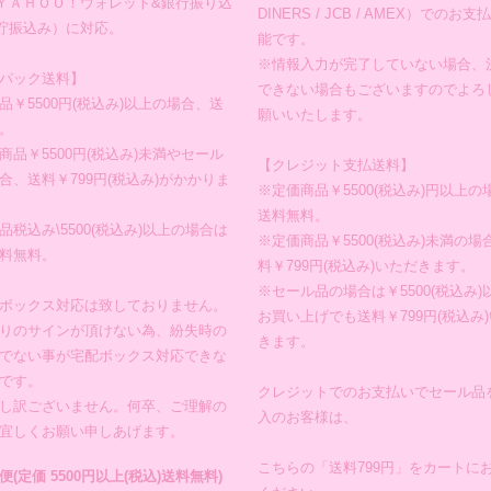
ＹＡＨＯＯ！ウォレット&銀行振り込
DINERS / JCB / AMEX）でのお
貯振込み）に対応。
能です。
※情報入力が完了していない場合、
パック送料】
できない場合もございますのでよろ
品￥5500円(税込み)以上の場合、送
願いいたします。
。
商品￥5500円(税込み)未満やセール
【クレジット支払送料】
合、送料￥799円(税込み)がかかりま
※定価商品￥5500(税込み)円以上の
送料無料。
品税込み\5500(税込み)以上の場合は
※定価商品￥5500(税込み)未満の場
料無料。
料￥799円(税込み)いただきます。
※セール品の場合は￥5500(税込み)
ボックス対応は致しておりません。
お買い上げでも送料￥799円(税込み
りのサインが頂けない為、紛失時の
きます。
でない事が宅配ボックス対応できな
です。
クレジットでのお支払いでセール品
し訳ございません。何卒、ご理解の
入のお客様は、
宜しくお願い申しあげます。
こちらの「送料799円」をカートに
便(定価 5500円以上(税込)送料無料)